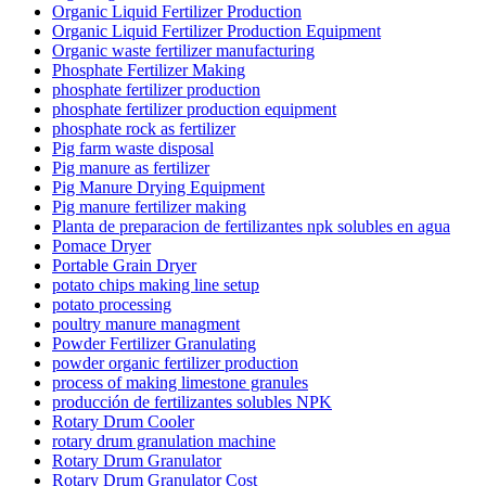
Organic Liquid Fertilizer Production
Organic Liquid Fertilizer Production Equipment
Organic waste fertilizer manufacturing
Phosphate Fertilizer Making
phosphate fertilizer production
phosphate fertilizer production equipment
phosphate rock as fertilizer
Pig farm waste disposal
Pig manure as fertilizer
Pig Manure Drying Equipment
Pig manure fertilizer making
Planta de preparacion de fertilizantes npk solubles en agua
Pomace Dryer
Portable Grain Dryer
potato chips making line setup
potato processing
poultry manure managment
Powder Fertilizer Granulating
powder organic fertilizer production
process of making limestone granules
producción de fertilizantes solubles NPK
Rotary Drum Cooler
rotary drum granulation machine
Rotary Drum Granulator
Rotary Drum Granulator Cost