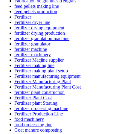
Fabrication de granulés d'engrais
feed pellets making line
feed pellets production
Fertilizer
Fertilizer dryer line
fertilizer drying equipment
fertilizer drying production
fertilizer granulation machine
fertilizer granulator
fertilizer machine
fertilizer machinery
Fertilizer Macjine supplier
Fertilizer making line
Fertilizer making plant setup
Fertilizer manufacturing equipment
Fertilizer Manufacturing Plant
Fertilizer Manufacturing Plant Cost
fertilizer plant construction
Fertilizer Plant Cost
Fertilizer plant Starting
fertilizer processing machine
Fertilizer Production Line
food machinery
food processing line
Goat manure composting