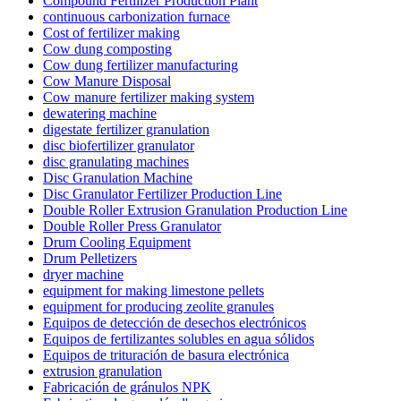
Compound Fertilizer Production Plant
continuous carbonization furnace
Cost of fertilizer making
Cow dung composting
Cow dung fertilizer manufacturing
Cow Manure Disposal
Cow manure fertilizer making system
dewatering machine
digestate fertilizer granulation
disc biofertilizer granulator
disc granulating machines
Disc Granulation Machine
Disc Granulator Fertilizer Production Line
Double Roller Extrusion Granulation Production Line
Double Roller Press Granulator
Drum Cooling Equipment
Drum Pelletizers
dryer machine
equipment for making limestone pellets
equipment for producing zeolite granules
Equipos de detección de desechos electrónicos
Equipos de fertilizantes solubles en agua sólidos
Equipos de trituración de basura electrónica
extrusion granulation
Fabricación de gránulos NPK