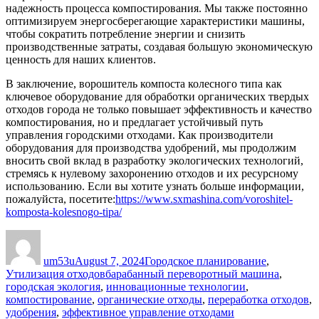
надежность процесса компостирования. Мы также постоянно
оптимизируем энергосберегающие характеристики машины,
чтобы сократить потребление энергии и снизить
производственные затраты, создавая большую экономическую
ценность для наших клиентов.
В заключение, ворошитель компоста колесного типа как
ключевое оборудование для обработки органических твердых
отходов города не только повышает эффективность и качество
компостирования, но и предлагает устойчивый путь
управления городскими отходами. Как производители
оборудования для производства удобрений, мы продолжим
вносить свой вклад в разработку экологических технологий,
стремясь к нулевому захоронению отходов и их ресурсному
использованию. Если вы хотите узнать больше информации,
пожалуйста, посетите:
https://www.sxmashina.com/voroshitel-
komposta-kolesnogo-tipa/
Author
Posted
Categories
on
um53u
August 7, 2024
Городское планирование
,
Tags
Утилизация отходов
барабанный переворотный машина
,
городская экология
,
инновационные технологии
,
компостирование
,
органические отходы
,
переработка отходов
,
удобрения
,
эффективное управление отходами