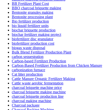
BB Fertilizer Plant Cost
BBQ charcoal briquette making
Bentonite granules making
Bentonite processing plant
Bio fertilizer production
bio liquid fertilizer units
biochar briquette production
biochar fertilizer making project
biofertilizer disc granulator
biofertilizer production cost
biogas waste disposal
Bulk Blend Fertilizer Production Plant
carbon sequestration
Carbon-based Fertilizer Production
Carbon-Based Fertilizer Production from Chicken Manure
carbonization furnace
Cat litter production
Cattle Manure Organic Fertilizer Making
Cattle waste aerobic fermentation
charcoal briquette machine price
charcoal briquette making machine
charcoal briquette production line
charcoal making machine
Charcoal package
Charcoal Packing Machine