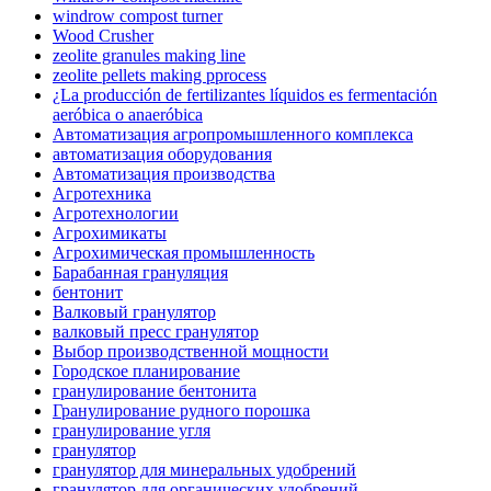
windrow compost turner
Wood Crusher
zeolite granules making line
zeolite pellets making pprocess
¿La producción de fertilizantes líquidos es fermentación
aeróbica o anaeróbica
Автоматизация агропромышленного комплекса
автоматизация оборудования
Автоматизация производства
Агротехника
Агротехнологии
Агрохимикаты
Агрохимическая промышленность
Барабанная грануляция
бентонит
Валковый гранулятор
валковый пресс гранулятор
Выбор производственной мощности
Городское планирование
гранулирование бентонита
Гранулирование рудного порошка
гранулирование угля
гранулятор
гранулятор для минеральных удобрений
гранулятор для органических удобрений