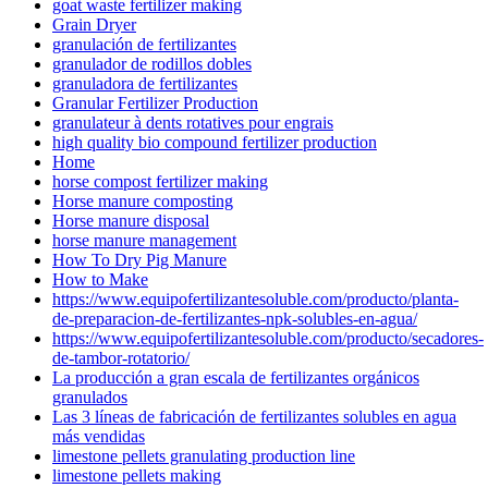
goat waste fertilizer making
Grain Dryer
granulación de fertilizantes
granulador de rodillos dobles
granuladora de fertilizantes
Granular Fertilizer Production
granulateur à dents rotatives pour engrais
high quality bio compound fertilizer production
Home
horse compost fertilizer making
Horse manure composting
Horse manure disposal
horse manure management
How To Dry Pig Manure
How to Make
https://www.equipofertilizantesoluble.com/producto/planta-
de-preparacion-de-fertilizantes-npk-solubles-en-agua/
https://www.equipofertilizantesoluble.com/producto/secadores-
de-tambor-rotatorio/
La producción a gran escala de fertilizantes orgánicos
granulados
Las 3 líneas de fabricación de fertilizantes solubles en agua
más vendidas
limestone pellets granulating production line
limestone pellets making