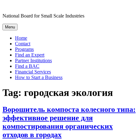
Skip
to
National Board for Small Scale Industries
content
Menu
Home
Contact
Programs
Find an Expert
Partner Institutions
Find a BAC
Financial Services
How to Start a Business
Tag:
городская экология
Ворошитель компоста колесного типа:
эффективное решение для
компостирования органических
отходов в городах