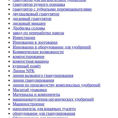
гранулятор рудного порошка
гранулятор с зубчатыми перемешивателями
двухвалковый гранулятор
дисковый гранулятор
дисковый микшер
Дробилка соломы
завод по переработке навоза
Инвестиции
Инновации в зоотоварах
Инновации в оборудовании для удобрений
Коммерческие возможности
компостирование
компостная машина
куриный помёт
Линии NPK
линия валкового гранулирования
линия гранулирования
линия по производству комплексных удобрений
Масштаб упаковки
Материалы и компоненты
машинаокругления органических удобрений
Машиностроение
наполнитель для кошачьих туалето
оборудование для гранулирования