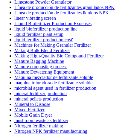
Limestone Powder Granulator
Línea de producción de fertilizantes granulados NPK
Línea de producción de fertilizantes líquidos NPK
linear vibrating screen
Liquid Biofertilizer Production Expenses
liquid biofertilizer production line
liquid fertilizer plant setup
liquid fertilizer production cost'
Machines for Making Granular Fertilizer
Making Bulk Blend Fertilizer
Making High-Quality Bio Compound Fertilizer
Manure Bagging Machine
Manure composting process
Manure Dewatering Equipment
Máquina mezclador de fertilizante soluble
máquina trituradora de fertilizante soluble
microbial agent used in fertilizer production
mineral fertilizer production
mineral pellets production
Mineral to Dispose
Mixed Fertilizer
Mobile Grain Dryer
mushroom waste as fertilizer
Nitrogen fertilizer making
Nitrogen NPK fertilizer manufacturing