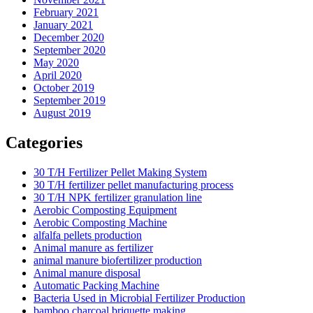
February 2021
January 2021
December 2020
September 2020
May 2020
April 2020
October 2019
September 2019
August 2019
Categories
30 T/H Fertilizer Pellet Making System
30 T/H fertilizer pellet manufacturing process
30 T/H NPK fertilizer granulation line
Aerobic Composting Equipment
Aerobic Composting Machine
alfalfa pellets production
Animal manure as fertilizer
animal manure biofertilizer production
Animal manure disposal
Automatic Packing Machine
Bacteria Used in Microbial Fertilizer Production
bamboo charcoal briquette making