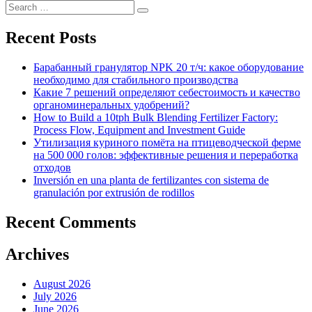
Search
Search
for:
Recent Posts
Барабанный гранулятор NPK 20 т/ч: какое оборудование
необходимо для стабильного производства
Какие 7 решений определяют себестоимость и качество
органоминеральных удобрений?
How to Build a 10tph Bulk Blending Fertilizer Factory:
Process Flow, Equipment and Investment Guide
Утилизация куриного помёта на птицеводческой ферме
на 500 000 голов: эффективные решения и переработка
отходов
Inversión en una planta de fertilizantes con sistema de
granulación por extrusión de rodillos
Recent Comments
Archives
August 2026
July 2026
June 2026