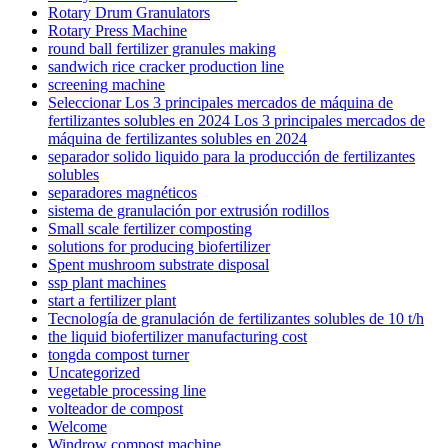
Rotary Drum Granulators
Rotary Press Machine
round ball fertilizer granules making
sandwich rice cracker production line
screening machine
Seleccionar Los 3 principales mercados de máquina de
fertilizantes solubles en 2024 Los 3 principales mercados de
máquina de fertilizantes solubles en 2024
separador solido liquido para la producción de fertilizantes
solubles
separadores magnéticos
sistema de granulación por extrusión rodillos
Small scale fertilizer composting
solutions for producing biofertilizer
Spent mushroom substrate disposal
ssp plant machines
start a fertilizer plant
Tecnología de granulación de fertilizantes solubles de 10 t/h
the liquid biofertilizer manufacturing cost
tongda compost turner
Uncategorized
vegetable processing line
volteador de compost
Welcome
Windrow compost machine