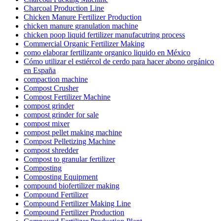
Charcoal Production Line
Chicken Manure Fertilizer Production
chicken manure granulation machine
chicken poop liquid fertilizer manufacutring process
Commercial Organic Fertilizer Making
como elaborar fertilizante organico liquido en México
Cómo utilizar el estiércol de cerdo para hacer abono orgánico
en España
compaction machine
Compost Crusher
Compost Fertilizer Machine
compost grinder
compost grinder for sale
compost mixer
compost pellet making machine
Compost Pelletizing Machine
compost shredder
Compost to granular fertilizer
Composting
Composting Equipment
compound biofertilizer making
Compound Fertilizer
Compound Fertilizer Making Line
Compound Fertilizer Production