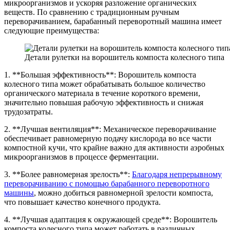
микроорганизмов и ускоряя разложение органических
веществ. По сравнению с традиционным ручным
переворачиванием, барабанный переворотный машина имеет
следующие преимущества:
Детали рулетки на ворошитель компоста колесного типа
1. **Большая эффективность**: Ворошитель компоста
колесного типа может обрабатывать большое количество
органического материала в течение короткого времени,
значительно повышая рабочую эффективность и снижая
трудозатраты.
2. **Лучшая вентиляция**: Механическое переворачивание
обеспечивает равномерную подачу кислорода во все части
компостной кучи, что крайне важно для активности аэробных
микроорганизмов в процессе ферментации.
3. **Более равномерная зрелость**:
Благодаря непрерывному
переворачиванию с помощью барабанного переворотного
машины
, можно добиться равномерной зрелости компоста,
что повышает качество конечного продукта.
4. **Лучшая адаптация к окружающей среде**: Ворошитель
компоста колесного типа может работать в различных