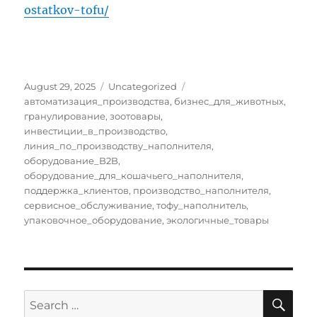
ostatkov-tofu/
Posted
Categories
Tags
August 29, 2025
Uncategorized
on
автоматизация_производства
,
бизнес_для_животных
,
гранулирование
,
зоотовары
,
инвестиции_в_производство
,
линия_по_производству_наполнителя
,
оборудование_B2B
,
оборудование_для_кошачьего_наполнителя
,
поддержка_клиентов
,
производство_наполнителя
,
сервисное_обслуживание
,
тофу_наполнитель
,
упаковочное_оборудование
,
экологичные_товары
SE
Search