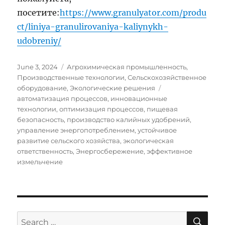
посетите:
https://www.granulyator.com/produ
ct/liniya-granulirovaniya-kaliynykh-
udobreniy/
Posted
Categories
June 3, 2024
Агрохимическая промышленность
,
on
Производственные технологии
,
Сельскохозяйственное
Tags
оборудование
,
Экологические решения
автоматизация процессов
,
инновационные
технологии
,
оптимизация процессов
,
пищевая
безопасность
,
производство калийных удобрений
,
управление энергопотреблением
,
устойчивое
развитие сельского хозяйства
,
экологическая
ответственность
,
Энергосбережение
,
эффективное
измельчение
SE
Search