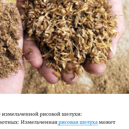
 измельченной рисовой шелухи:
вотных: Измельченная
рисовая шелуха
может