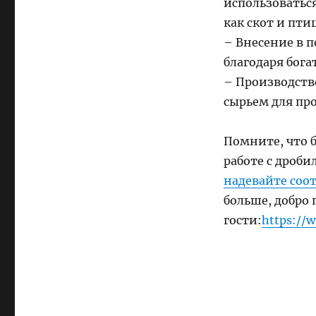
использоватьс
как скот и птиц
– Внесение в 
благодаря бог
– Производств
сырьем для пр
Помните, что 
работе с дроби
надевайте соо
больше, добро 
гости:
https://