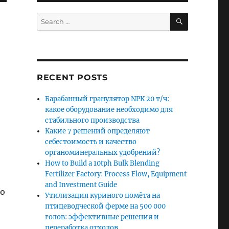
SEARCH
Search
for:
RECENT POSTS
Барабанный гранулятор NPK 20 т/ч:
какое оборудование необходимо для
стабильного производства
Какие 7 решений определяют
себестоимость и качество
органоминеральных удобрений?
How to Build a 10tph Bulk Blending
Fertilizer Factory: Process Flow, Equipment
and Investment Guide
но
Утилизация куриного помёта на
птицеводческой ферме на 500 000
голов: эффективные решения и
переработка отходов