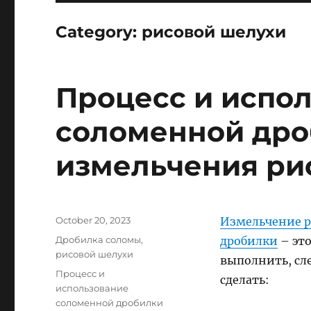
Category:
рисовой шелухи
Процесс и испо
соломенной дро
измельчения ри
Posted
October 20, 2023
Измельчение р
on
Categories
Дробилка соломы
,
дробилки
– это
рисовой шелухи
выполнить, сл
Tags
Процесс и
сделать:
использование
соломенной дробилки