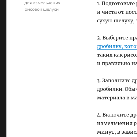
для измельчения
1. Подготовьте
рисовой шелухи
и чиста от пос
сухую шелуху, 
2. Выберите п
дробилку, кот
таких как рисо
и правильно на
3. Заполните д
дробилки. Обы
материала в м
4. Включите др
измельчения р
минут, в зави