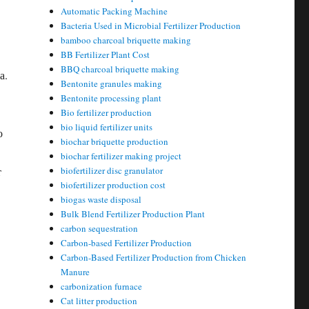
Automatic Packing Machine
Bacteria Used in Microbial Fertilizer Production
bamboo charcoal briquette making
BB Fertilizer Plant Cost
BBQ charcoal briquette making
а.
Bentonite granules making
Bentonite processing plant
Bio fertilizer production
bio liquid fertilizer units
о
biochar briquette production
biochar fertilizer making project
т
biofertilizer disc granulator
biofertilizer production cost
biogas waste disposal
Bulk Blend Fertilizer Production Plant
carbon sequestration
Carbon-based Fertilizer Production
Carbon-Based Fertilizer Production from Chicken
Manure
carbonization furnace
Cat litter production