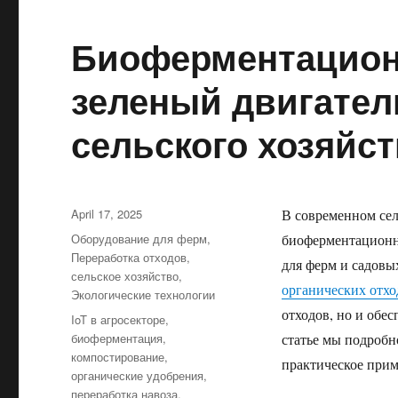
Биоферментацион
зеленый двигател
сельского хозяйст
Posted
April 17, 2025
В современном сел
on
Categories
Оборудование для ферм
,
биоферментационн
Переработка отходов
,
для ферм и садовы
сельское хозяйство
,
органических отхо
Экологические технологии
отходов, но и обе
Tags
IoT в агросекторе
,
биоферментация
,
статье мы подроб
компостирование
,
практическое при
органические удобрения
,
переработка навоза
,