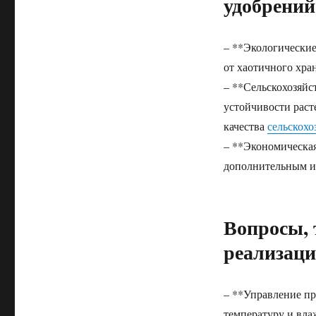
удобрений
– **Экологически
от хаотичного хра
– **Сельскохозяй
устойчивости раст
качества
сельскохо
– **Экономическая
дополнительным ис
Вопросы, 
реализац
– **Управление пр
температуру и вла