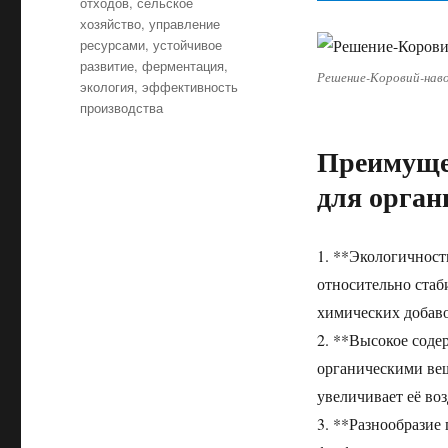
отходов
,
сельское
хозяйство
,
управление
ресурсами
,
устойчивое
развитие
,
ферментация
,
Решение-Коровий-наво
экология
,
эффективность
производства
Преимущес
для орган
1. **Экологичност
относительно ста
химических добаво
2. **Высокое соде
органическими вещ
увеличивает её во
3. **Разнообразие