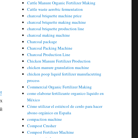
Cattle Manure Organic Fertilizer Making
Cattle waste aerobic fermentation
charcoal briquette machine price
charcoal briquette making machine
charcoal briquette production line
charcoal making machine
Charcoal package
Charcoal Packing Machine
Charcoal Production Line
Chicken Manure Fertilizer Production
chicken manure granulation machine
chicken poop liquid fertilizer manufacutring
process
Commercial Organic Fertilizer Making
и
como elaborar fertilizante organico liquido en
ых
México
Cómo utilizar el estiércol de cerdo para hacer
ой
abono orgánico en España
compaction machine
Compost Crusher
Compost Fertilizer Machine