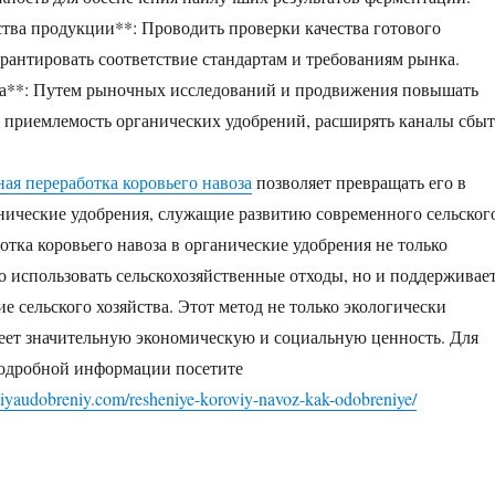
ства продукции**: Проводить проверки качества готового
арантировать соответствие стандартам и требованиям рынка.
ка**: Путем рыночных исследований и продвижения повышать
 приемлемость органических удобрений, расширять каналы сбыт
ая переработка коровьего навоза
позволяет превращать его в
ические удобрения, служащие развитию современного сельског
отка коровьего навоза в органические удобрения не только
о использовать сельскохозяйственные отходы, но и поддерживае
е сельского хозяйства. Этот метод не только экологически
меет значительную экономическую и социальную ценность. Для
подробной информации посетите
niyaudobreniy.com/resheniye-koroviy-navoz-kak-odobreniye/