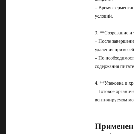
– Время ферментац
условий.
3. **Созревание и 
– После завершени
удаления примесей
– По необходимост
содержания питате
4. **Упаковка и х
– Готовое органич
вентилируемом мес
Применени