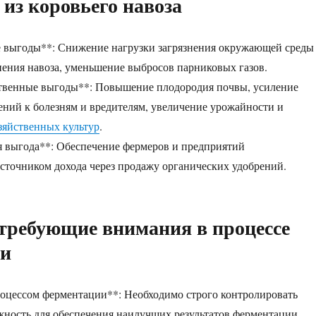
 из коровьего навоза
е выгоды**: Снижение нагрузки загрязнения окружающей среды
нения навоза, уменьшение выбросов парниковых газов.
ственные выгоды**: Повышение плодородия почвы, усиление
ений к болезням и вредителям, увеличение урожайности и
зяйственных культур
.
 выгода**: Обеспечение фермеров и предприятий
точником дохода через продажу органических удобрений.
требующие внимания в процессе
ии
оцессом ферментации**: Необходимо строго контролировать
жность для обеспечения наилучших результатов ферментации.