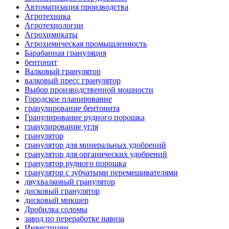
Автоматизация производства
Агротехника
Агротехнологии
Агрохимикаты
Агрохимическая промышленность
Барабанная грануляция
бентонит
Валковый гранулятор
валковый пресс гранулятор
Выбор производственной мощности
Городское планирование
гранулирование бентонита
Гранулирование рудного порошка
гранулирование угля
гранулятор
гранулятор для минеральных удобрений
гранулятор для органических удобрений
гранулятор рудного порошка
гранулятор с зубчатыми перемешивателями
двухвалковый гранулятор
дисковый гранулятор
дисковый микшер
Дробилка соломы
завод по переработке навоза
Инвестиции