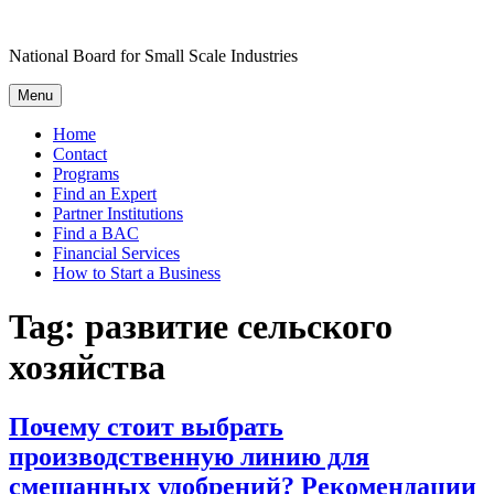
Skip
to
National Board for Small Scale Industries
content
Menu
Home
Contact
Programs
Find an Expert
Partner Institutions
Find a BAC
Financial Services
How to Start a Business
Tag:
развитие сельского
хозяйства
Почему стоит выбрать
производственную линию для
смешанных удобрений? Рекомендации