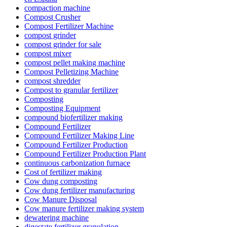
compaction machine
Compost Crusher
Compost Fertilizer Machine
compost grinder
compost grinder for sale
compost mixer
compost pellet making machine
Compost Pelletizing Machine
compost shredder
Compost to granular fertilizer
Composting
Composting Equipment
compound biofertilizer making
Compound Fertilizer
Compound Fertilizer Making Line
Compound Fertilizer Production
Compound Fertilizer Production Plant
continuous carbonization furnace
Cost of fertilizer making
Cow dung composting
Cow dung fertilizer manufacturing
Cow Manure Disposal
Cow manure fertilizer making system
dewatering machine
digestate fertilizer granulation