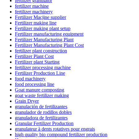
fertilizer granulator
fertilizer machine
fertilizer machinery
Fertilizer Macjine supplier
Fertilizer making line
Fertilizer making plant setup
Fertilizer manufacturing equipment
Fertilizer Manufacturing Plant
Fertilizer Manufacturing Plant Cost
fertilizer plant construction
Fertilizer Plant Cost
Fertilizer plant Starting
fertilizer processing machine
Fertilizer Production Line
food machinery
food processing line
Goat manure composting
goat waste fertilizer making
Grain Dryer
granulación de fertilizantes
granulador de rodillos dobles
granuladora de fertilizantes
Granular Fertilizer Production
granulateur à dents rotatives pour engrais
high quality bio compound fertilizer production