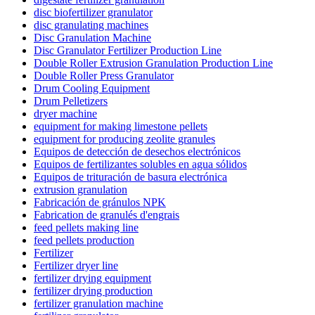
disc biofertilizer granulator
disc granulating machines
Disc Granulation Machine
Disc Granulator Fertilizer Production Line
Double Roller Extrusion Granulation Production Line
Double Roller Press Granulator
Drum Cooling Equipment
Drum Pelletizers
dryer machine
equipment for making limestone pellets
equipment for producing zeolite granules
Equipos de detección de desechos electrónicos
Equipos de fertilizantes solubles en agua sólidos
Equipos de trituración de basura electrónica
extrusion granulation
Fabricación de gránulos NPK
Fabrication de granulés d'engrais
feed pellets making line
feed pellets production
Fertilizer
Fertilizer dryer line
fertilizer drying equipment
fertilizer drying production
fertilizer granulation machine