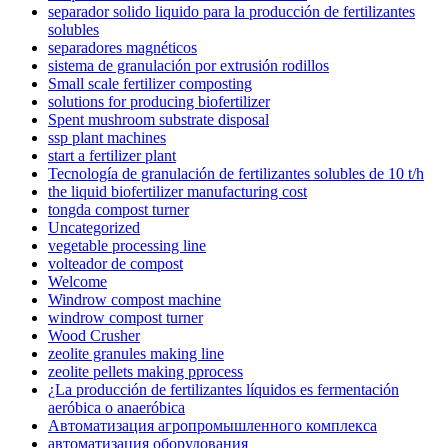
separador solido liquido para la producción de fertilizantes
solubles
separadores magnéticos
sistema de granulación por extrusión rodillos
Small scale fertilizer composting
solutions for producing biofertilizer
Spent mushroom substrate disposal
ssp plant machines
start a fertilizer plant
Tecnología de granulación de fertilizantes solubles de 10 t/h
the liquid biofertilizer manufacturing cost
tongda compost turner
Uncategorized
vegetable processing line
volteador de compost
Welcome
Windrow compost machine
windrow compost turner
Wood Crusher
zeolite granules making line
zeolite pellets making pprocess
¿La producción de fertilizantes líquidos es fermentación
aeróbica o anaeróbica
Автоматизация агропромышленного комплекса
автоматизация оборудования