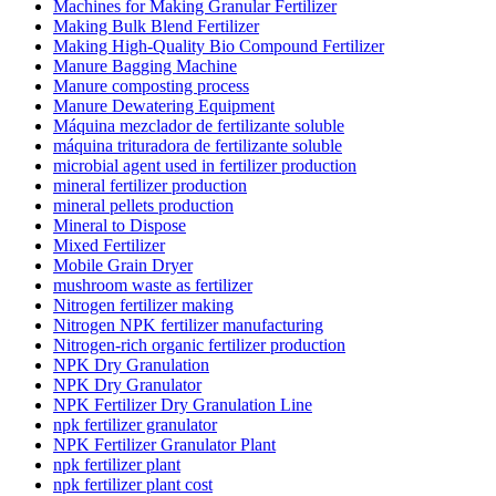
Machines for Making Granular Fertilizer
Making Bulk Blend Fertilizer
Making High-Quality Bio Compound Fertilizer
Manure Bagging Machine
Manure composting process
Manure Dewatering Equipment
Máquina mezclador de fertilizante soluble
máquina trituradora de fertilizante soluble
microbial agent used in fertilizer production
mineral fertilizer production
mineral pellets production
Mineral to Dispose
Mixed Fertilizer
Mobile Grain Dryer
mushroom waste as fertilizer
Nitrogen fertilizer making
Nitrogen NPK fertilizer manufacturing
Nitrogen-rich organic fertilizer production
NPK Dry Granulation
NPK Dry Granulator
NPK Fertilizer Dry Granulation Line
npk fertilizer granulator
NPK Fertilizer Granulator Plant
npk fertilizer plant
npk fertilizer plant cost