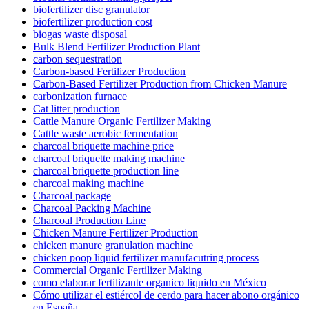
biofertilizer disc granulator
biofertilizer production cost
biogas waste disposal
Bulk Blend Fertilizer Production Plant
carbon sequestration
Carbon-based Fertilizer Production
Carbon-Based Fertilizer Production from Chicken Manure
carbonization furnace
Cat litter production
Cattle Manure Organic Fertilizer Making
Cattle waste aerobic fermentation
charcoal briquette machine price
charcoal briquette making machine
charcoal briquette production line
charcoal making machine
Charcoal package
Charcoal Packing Machine
Charcoal Production Line
Chicken Manure Fertilizer Production
chicken manure granulation machine
chicken poop liquid fertilizer manufacutring process
Commercial Organic Fertilizer Making
como elaborar fertilizante organico liquido en México
Cómo utilizar el estiércol de cerdo para hacer abono orgánico
en España