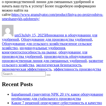
о производственной линии для смешанных удобрений и
начать ваш путь к успеху! Более подробную информацию
можно найти на
сайте:
https://www.granulyator.com/product/liniya-po-proizvodstvu-
smeshannykh-udobreniy/
Author
Posted
Categories
on
um53u
July 15, 2025
Инновации в оборудовании для
удобрений
,
Оборудование для производства удобрений
,
Tags
Оборудование для сельского хозяйства
зеленое сельское
хозяйство
,
индивидуальные удобрения
,
конкурентоспособность на рынке
,
оборудование для
производства удобрений
,
производитель оборудования
,
производственная линия для смешанных удобрений
,
развитие
сельского хозяйства
,
экологическая безопасность
,
экономическая эффективность
,
эффективность производства
Search
Search
for:
Recent Posts
Барабанный гранулятор NPK 20 т/ч: какое оборудование
необходимо для стабильного производства
Какие 7 решений определяют себестоимость и качество