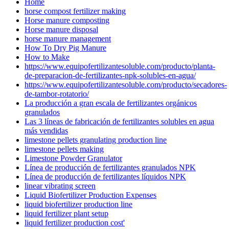
Home
horse compost fertilizer making
Horse manure composting
Horse manure disposal
horse manure management
How To Dry Pig Manure
How to Make
https://www.equipofertilizantesoluble.com/producto/planta-
de-preparacion-de-fertilizantes-npk-solubles-en-agua/
https://www.equipofertilizantesoluble.com/producto/secadores-
de-tambor-rotatorio/
La producción a gran escala de fertilizantes orgánicos
granulados
Las 3 líneas de fabricación de fertilizantes solubles en agua
más vendidas
limestone pellets granulating production line
limestone pellets making
Limestone Powder Granulator
Línea de producción de fertilizantes granulados NPK
Línea de producción de fertilizantes líquidos NPK
linear vibrating screen
Liquid Biofertilizer Production Expenses
liquid biofertilizer production line
liquid fertilizer plant setup
liquid fertilizer production cost'