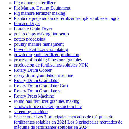
Pig manure as fertilizer
Pig Manure Drying Equipment
Pig manure fertilizer making
Planta de preparacion de fertilizantes npk solubles en agua
Pomace Dryer
Portable Grain Dryer
potato chips making line setup
potato processing
poultry manure managment
Powder Fertilizer Granulating
powder organic fertilizer production
process of making limestone granules
producción de fertilizantes solubles NPK
Rotary Drum Cooler
rotary drum granulation machine
Rotary Drum Granulator
Rotary Drum Granulator Cost
Rotary Drum Granulators
Rotary Press Machine
round ball fertilizer granules making
sandwich rice cracker production line
screening machine
Seleccionar Los 3 principales mercados de máquina de
fertilizantes solubles en 2024 Los 3 principales mercados de
máquina de fertilizantes solubles en 2024