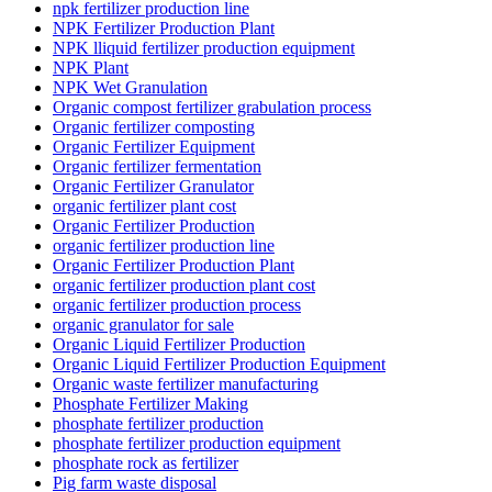
npk fertilizer production line
NPK Fertilizer Production Plant
NPK lliquid fertilizer production equipment
NPK Plant
NPK Wet Granulation
Organic compost fertilizer grabulation process
Organic fertilizer composting
Organic Fertilizer Equipment
Organic fertilizer fermentation
Organic Fertilizer Granulator
organic fertilizer plant cost
Organic Fertilizer Production
organic fertilizer production line
Organic Fertilizer Production Plant
organic fertilizer production plant cost
organic fertilizer production process
organic granulator for sale
Organic Liquid Fertilizer Production
Organic Liquid Fertilizer Production Equipment
Organic waste fertilizer manufacturing
Phosphate Fertilizer Making
phosphate fertilizer production
phosphate fertilizer production equipment
phosphate rock as fertilizer
Pig farm waste disposal