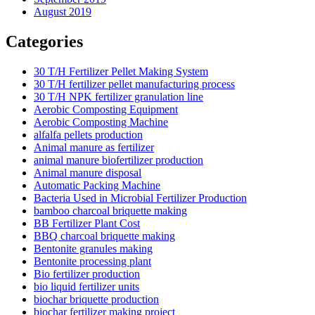
August 2019
Categories
30 T/H Fertilizer Pellet Making System
30 T/H fertilizer pellet manufacturing process
30 T/H NPK fertilizer granulation line
Aerobic Composting Equipment
Aerobic Composting Machine
alfalfa pellets production
Animal manure as fertilizer
animal manure biofertilizer production
Animal manure disposal
Automatic Packing Machine
Bacteria Used in Microbial Fertilizer Production
bamboo charcoal briquette making
BB Fertilizer Plant Cost
BBQ charcoal briquette making
Bentonite granules making
Bentonite processing plant
Bio fertilizer production
bio liquid fertilizer units
biochar briquette production
biochar fertilizer making project