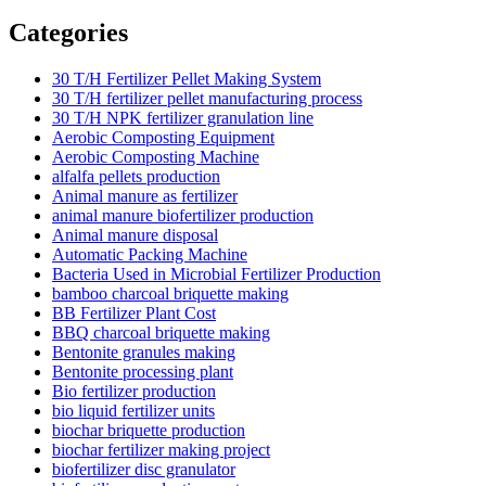
Categories
30 T/H Fertilizer Pellet Making System
30 T/H fertilizer pellet manufacturing process
30 T/H NPK fertilizer granulation line
Aerobic Composting Equipment
Aerobic Composting Machine
alfalfa pellets production
Animal manure as fertilizer
animal manure biofertilizer production
Animal manure disposal
Automatic Packing Machine
Bacteria Used in Microbial Fertilizer Production
bamboo charcoal briquette making
BB Fertilizer Plant Cost
BBQ charcoal briquette making
Bentonite granules making
Bentonite processing plant
Bio fertilizer production
bio liquid fertilizer units
biochar briquette production
biochar fertilizer making project
biofertilizer disc granulator