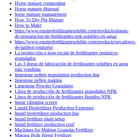
Horse manure composting
Horse manure disposal
horse manure management
How To Dry Pig Manure
How to Make
https://www.equipofertilizantesoluble.com/producto/planta-
de-preparacion-de-fertilizantes-npk-solubles-en-agua/
https://www.equipofertilizantesoluble.com/producto/secadores-
de-tambor-rotatorio/
La producción a gran escala de fertilizantes orgánicos
granulados
Las 3 líneas de fabricación de fertilizantes solubles en agua
más vendidas
limestone pellets granulating production line
limestone pellets making
Limestone Powder Granulator
Línea de producción de fertilizantes granulados NPK
Línea de producción de fertilizantes líquidos NPK
linear vibrating screen
Liquid Biofertilizer Production Expenses
liquid biofertilizer production line
liquid fertilizer plant setup
liquid fertilizer production cost'
Machines for Making Granular Fertilizer
Making Bulk Blend Fertilizer