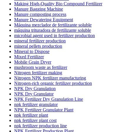
Making High-Quality Bio Compound Fertilizer
Manure Bagging Machine
Manure composting process
Manure Dewatering Equipment
Máquina mezclador de fertilizante soluble
máquina trituradora de fertilizante soluble
microbial agent used in fertilizer production
mineral fertilizer production
mineral pellets production
Mineral to Dispose
Mixed Fertilizer
Mobile Grain Dryer
mushroom waste as fertilizer
Nitrogen fertilizer making
Nitrogen NPK fertilizer manufacturing
Nitrogen-rich organic fertilizer production
NPK Dry Granulation
NPK Dry Granulator
NPK Fertilizer Dry Granulation Line
npk fertilizer granulator
NPK Fertilizer Granulator Plant
npk fertilizer plant
npk fertilizer plant cost
npk fertilizer production line
NPK Fertilizer Production Plant