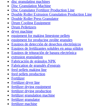
disc granulating machines
Disc Granulation Machine
Disc Granulator Fertilizer Production Line
Double Roller Extrusion Granulation Production Line
Double Roller Press Granulator
Drum Cooling Equipment
Drum Pelletizers
dryer machine
equipment for making limestone pellets
equipment for producing zeolite granules
Equipos de detección de desechos electrónicos
Equipos de fertilizantes solubles en agua sólidos
Equipos de trituración de basura electrónica
extrusion granulation
Fabricación de gránulos NPK
Fabrication de granulés d'engrais
feed pellets making line
feed pellets production
Fertilizer
Fertilizer dryer line
fertilizer drying equipment
fertilizer drying production
fertilizer granulation machine
fertilizer granulator
fertilizer machine