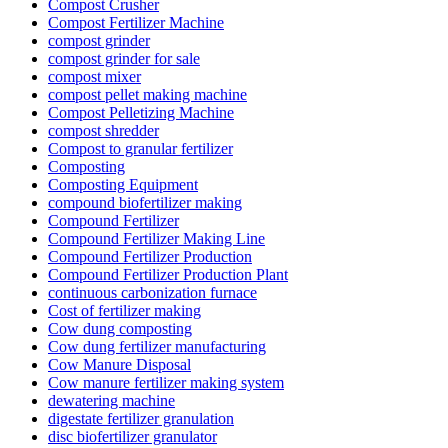
Compost Crusher
Compost Fertilizer Machine
compost grinder
compost grinder for sale
compost mixer
compost pellet making machine
Compost Pelletizing Machine
compost shredder
Compost to granular fertilizer
Composting
Composting Equipment
compound biofertilizer making
Compound Fertilizer
Compound Fertilizer Making Line
Compound Fertilizer Production
Compound Fertilizer Production Plant
continuous carbonization furnace
Cost of fertilizer making
Cow dung composting
Cow dung fertilizer manufacturing
Cow Manure Disposal
Cow manure fertilizer making system
dewatering machine
digestate fertilizer granulation
disc biofertilizer granulator