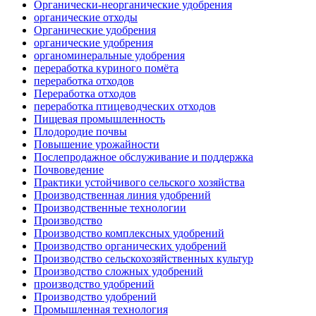
Органически-неорганические удобрения
органические отходы
Органические удобрения
органические удобрения
органоминеральные удобрения
переработка куриного помёта
переработка отходов
Переработка отходов
переработка птицеводческих отходов
Пищевая промышленность
Плодородие почвы
Повышение урожайности
Послепродажное обслуживание и поддержка
Почвоведение
Практики устойчивого сельского хозяйства
Производственная линия удобрений
Производственные технологии
Производство
Производство комплексных удобрений
Производство органических удобрений
Производство сельскохозяйственных культур
Производство сложных удобрений
производство удобрений
Производство удобрений
Промышленная технология