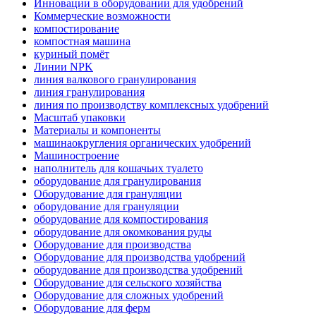
Инновации в оборудовании для удобрений
Коммерческие возможности
компостирование
компостная машина
куриный помёт
Линии NPK
линия валкового гранулирования
линия гранулирования
линия по производству комплексных удобрений
Масштаб упаковки
Материалы и компоненты
машинаокругления органических удобрений
Машиностроение
наполнитель для кошачьих туалето
оборудование для гранулирования
Оборудование для грануляции
оборудование для грануляции
оборудование для компостирования
оборудование для окомкования руды
Оборудование для производства
Оборудование для производства удобрений
оборудование для производства удобрений
Оборудование для сельского хозяйства
Оборудование для сложных удобрений
Оборудование для ферм