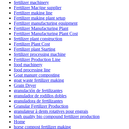
fertilizer machinery
Fertilizer Macjine supplier
Fertilizer making line
Fertilizer making plant setup
Fertilizer manufacturing equipment
Fertilizer Manufacturing Plant
Fertilizer Manufacturing Plant Cost
fertilizer plant construction
Fertilizer Plant Cost
Fertilizer plant Starting
fertilizer processing machine
Fertilizer Production Line
food machinery
food processing line
Goat manure composting
goat waste fertilizer making
Grain Dryer
granulación de fertilizantes
granulador de rodillos dobles
granuladora de fertilizantes
Granular Fertilizer Production
granulateur à dents rotatives pour engrais
high quality bio compound fertilizer production
Home
horse compost fertilizer making