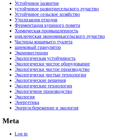
Устойчивое развитие
устойчивое развитиесельского лучаство
Устойчивое сельское хозяйство
Утилизация отходов
Ферментация куриного помета
Химическая промышленность
циклическая экономикасельского лучаство
Частицы кошачьего туалета
шнековый гранулятор
Экоинвестиции
Экологическая устойчивость
Экологически чистое оборудование
Экологически чистое производство
Экологически чистые технологии
Экологические решения
Экологические технологии
Экологичное производство
Экология
Энергетика
Энергосбережение и экология
Meta
Log in