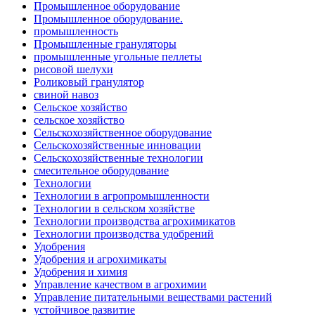
Промышленное оборудование
Промышленное оборудование.
промышленность
Промышленные грануляторы
промышленные угольные пеллеты
рисовой шелухи
Роликовый гранулятор
свиной навоз
Сельское хозяйство
сельское хозяйство
Сельскохозяйственное оборудование
Сельскохозяйственные инновации
Сельскохозяйственные технологии
смесительное оборудование
Технологии
Технологии в агропромышленности
Технологии в сельском хозяйстве
Технологии производства агрохимикатов
Технологии производства удобрений
Удобрения
Удобрения и агрохимикаты
Удобрения и химия
Управление качеством в агрохимии
Управление питательными веществами растений
устойчивое развитие