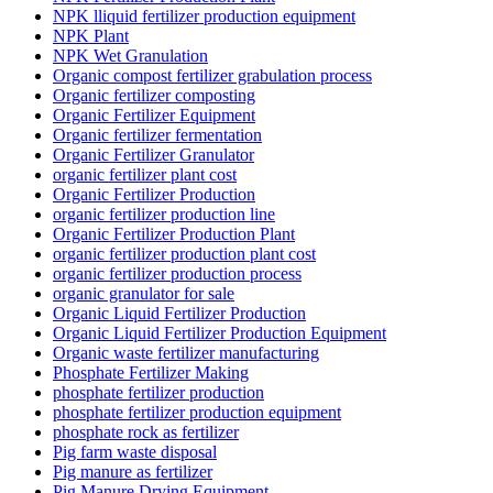
NPK lliquid fertilizer production equipment
NPK Plant
NPK Wet Granulation
Organic compost fertilizer grabulation process
Organic fertilizer composting
Organic Fertilizer Equipment
Organic fertilizer fermentation
Organic Fertilizer Granulator
organic fertilizer plant cost
Organic Fertilizer Production
organic fertilizer production line
Organic Fertilizer Production Plant
organic fertilizer production plant cost
organic fertilizer production process
organic granulator for sale
Organic Liquid Fertilizer Production
Organic Liquid Fertilizer Production Equipment
Organic waste fertilizer manufacturing
Phosphate Fertilizer Making
phosphate fertilizer production
phosphate fertilizer production equipment
phosphate rock as fertilizer
Pig farm waste disposal
Pig manure as fertilizer
Pig Manure Drying Equipment