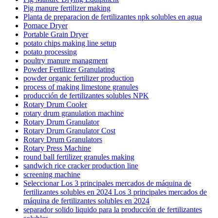
Pig manure fertilizer making
Planta de preparacion de fertilizantes npk solubles en agua
Pomace Dryer
Portable Grain Dryer
potato chips making line setup
potato processing
poultry manure managment
Powder Fertilizer Granulating
powder organic fertilizer production
process of making limestone granules
producción de fertilizantes solubles NPK
Rotary Drum Cooler
rotary drum granulation machine
Rotary Drum Granulator
Rotary Drum Granulator Cost
Rotary Drum Granulators
Rotary Press Machine
round ball fertilizer granules making
sandwich rice cracker production line
screening machine
Seleccionar Los 3 principales mercados de máquina de
fertilizantes solubles en 2024 Los 3 principales mercados de
máquina de fertilizantes solubles en 2024
separador solido liquido para la producción de fertilizantes