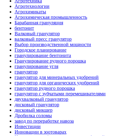
Агротехника
Агротехнологии
Агрохимикаты
Агрохимическая промышленность
Барабанная грануляция
бентонит
Валковый гранулятор
валковый пресс гранулятор
Выбор производственной мощности
Городское планирование
гранулирование бентонита
Гранулирование рудного порошка
гранулирование угля
гранулятор
гранулятор для минеральных удобрений
гранулятор для органических удобрений
гранулятор рудного порошка
гранулятор с зубчатыми перемешивателями
двухвалковый гранулятор
дисковый гранулятор
дисковый микшер
Дробилка соломы
завод по переработке навоза
Инвестиции
Инновации в зоотоварах