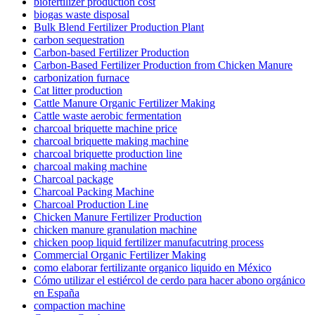
biofertilizer production cost
biogas waste disposal
Bulk Blend Fertilizer Production Plant
carbon sequestration
Carbon-based Fertilizer Production
Carbon-Based Fertilizer Production from Chicken Manure
carbonization furnace
Cat litter production
Cattle Manure Organic Fertilizer Making
Cattle waste aerobic fermentation
charcoal briquette machine price
charcoal briquette making machine
charcoal briquette production line
charcoal making machine
Charcoal package
Charcoal Packing Machine
Charcoal Production Line
Chicken Manure Fertilizer Production
chicken manure granulation machine
chicken poop liquid fertilizer manufacutring process
Commercial Organic Fertilizer Making
como elaborar fertilizante organico liquido en México
Cómo utilizar el estiércol de cerdo para hacer abono orgánico
en España
compaction machine