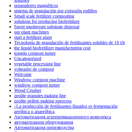
solubles
separadores magnéticos
sistema de granulación por extrusión rodillos
Small scale fertilizer composting
solutions for producing biofertilizer
Spent mushroom substrate disposal
ssp plant machines
start a fertilizer plant
Tecnología de granulación de fertilizantes solubles de 10 t/h
the liquid biofertilizer manufacturing cost
tongda compost turner
Uncategorized
vegetable processing line
volteador de compost
Welcome
Windrow compost machine
windrow compost turner
Wood Crusher
zeolite granules making line
zeolite pellets making pprocess
¿La producción de fertilizantes líquidos es fermentación
aeróbica o anaeróbica
Автоматизация агропромышленного комплекса
автоматизация оборудования
Автоматизация производства