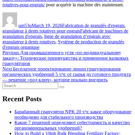
rotatives-pour-engrais/
pour acquérir la machine dès maintenant.
Author
Posted
Categories
on
um53u
March 19, 2026
Fabrication de granulés d'engrais
,
Tags
granulateur à dents rotatives pour engrais
Fabricant de machines de
granulation d'engrais
,
ligne de granulation d’engrais avec
granulateur à dents rotatives
,
Système de production de granulés
d'engrais organique
Post
Previous
Previous
Для промышленного угля «по индивидуальному
post:
заказу»: Технические преимущества и применение валковых
navigation
грануляторов
Next
Next
Бесплатное проектирование линии гранулирования
post:
органических удобрений 5 т/ч: от сырья до готового продукта
— решение «под ключ», которое реально внедрить
Search
Search
for:
Recent Posts
Барабанный гранулятор NPK 20 т/ч: какое оборудование
необходимо для стабильного производства
Какие 7 решений определяют себестоимость и качество
органоминеральных удобрений?
How to Build a 10tph Bulk Blending Fertilizer Factory: