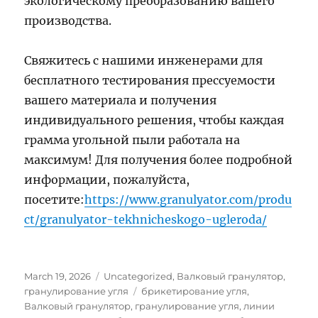
экологическому преобразованию вашего
производства.
Свяжитесь с нашими инженерами для
бесплатного тестирования прессуемости
вашего материала и получения
индивидуального решения, чтобы каждая
грамма угольной пыли работала на
максимум! Для получения более подробной
информации, пожалуйста,
посетите:
https://www.granulyator.com/produ
ct/granulyator-tekhnicheskogo-ugleroda/
Posted
Categories
March 19, 2026
Uncategorized
,
Валковый гранулятор
,
on
Tags
гранулирование угля
брикетирование угля
,
Валковый гранулятор
,
гранулирование угля
,
линии