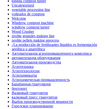
tongda compost turner
Uncategorized
vegetable processing line
volteador de compost
Welcome
Windrow compost machine
windrow compost turner
Wood Crusher
zeolite granules making line
zeolite pellets making pprocess
¿La producción de fertilizantes líquidos es fermentación
aeróbica o anaeróbica
Автоматизация агропромышленного комплекса
автоматизация оборудования
Автоматизация производства
Агротехника
Агротехнологии
Агрохимикаты
Агрохимическая промышленность
Барабанная грануляция
бентонит
Валковый гранулятор
валковый пресс гранулятор
Выбор производственной мощности
Городское планирование