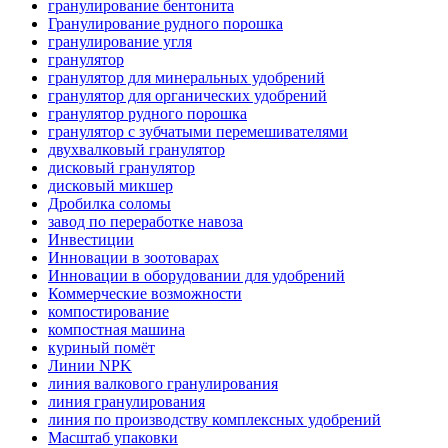
гранулирование бентонита
Гранулирование рудного порошка
гранулирование угля
гранулятор
гранулятор для минеральных удобрений
гранулятор для органических удобрений
гранулятор рудного порошка
гранулятор с зубчатыми перемешивателями
двухвалковый гранулятор
дисковый гранулятор
дисковый микшер
Дробилка соломы
завод по переработке навоза
Инвестиции
Инновации в зоотоварах
Инновации в оборудовании для удобрений
Коммерческие возможности
компостирование
компостная машина
куриный помёт
Линии NPK
линия валкового гранулирования
линия гранулирования
линия по производству комплексных удобрений
Масштаб упаковки