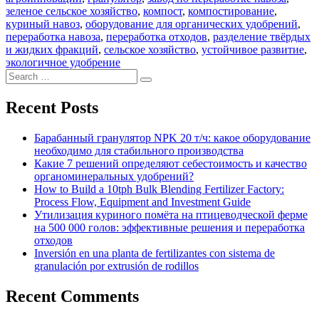
зеленое сельское хозяйство
,
компост
,
компостирование
,
куриный навоз
,
оборудование для органических удобрений
,
переработка навоза
,
переработка отходов
,
разделение твёрдых
и жидких фракций
,
сельское хозяйство
,
устойчивое развитие
,
экологичное удобрение
Search
Search
for:
Recent Posts
Барабанный гранулятор NPK 20 т/ч: какое оборудование
необходимо для стабильного производства
Какие 7 решений определяют себестоимость и качество
органоминеральных удобрений?
How to Build a 10tph Bulk Blending Fertilizer Factory:
Process Flow, Equipment and Investment Guide
Утилизация куриного помёта на птицеводческой ферме
на 500 000 голов: эффективные решения и переработка
отходов
Inversión en una planta de fertilizantes con sistema de
granulación por extrusión de rodillos
Recent Comments