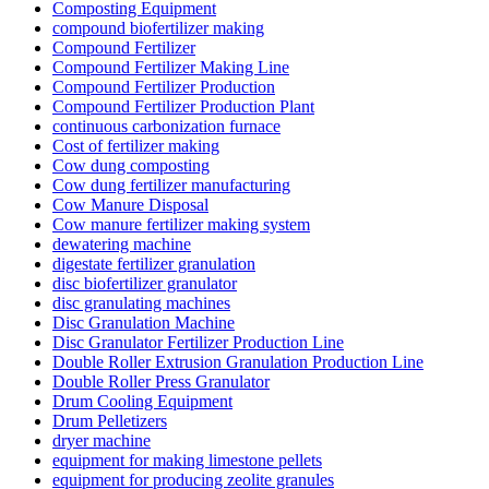
Composting Equipment
compound biofertilizer making
Compound Fertilizer
Compound Fertilizer Making Line
Compound Fertilizer Production
Compound Fertilizer Production Plant
continuous carbonization furnace
Cost of fertilizer making
Cow dung composting
Cow dung fertilizer manufacturing
Cow Manure Disposal
Cow manure fertilizer making system
dewatering machine
digestate fertilizer granulation
disc biofertilizer granulator
disc granulating machines
Disc Granulation Machine
Disc Granulator Fertilizer Production Line
Double Roller Extrusion Granulation Production Line
Double Roller Press Granulator
Drum Cooling Equipment
Drum Pelletizers
dryer machine
equipment for making limestone pellets
equipment for producing zeolite granules