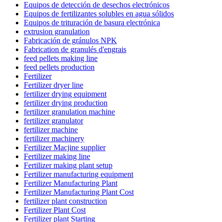
Equipos de detección de desechos electrónicos
Equipos de fertilizantes solubles en agua sólidos
Equipos de trituración de basura electrónica
extrusion granulation
Fabricación de gránulos NPK
Fabrication de granulés d'engrais
feed pellets making line
feed pellets production
Fertilizer
Fertilizer dryer line
fertilizer drying equipment
fertilizer drying production
fertilizer granulation machine
fertilizer granulator
fertilizer machine
fertilizer machinery
Fertilizer Macjine supplier
Fertilizer making line
Fertilizer making plant setup
Fertilizer manufacturing equipment
Fertilizer Manufacturing Plant
Fertilizer Manufacturing Plant Cost
fertilizer plant construction
Fertilizer Plant Cost
Fertilizer plant Starting