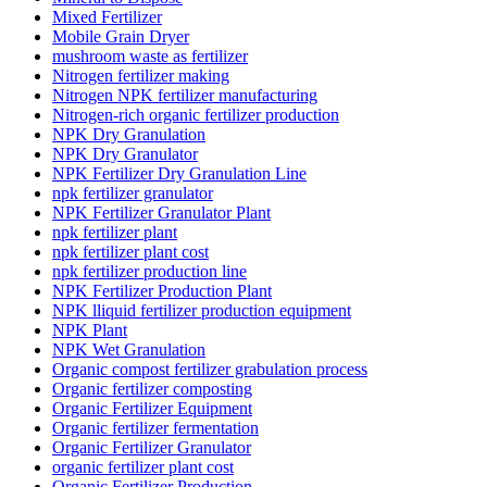
Mixed Fertilizer
Mobile Grain Dryer
mushroom waste as fertilizer
Nitrogen fertilizer making
Nitrogen NPK fertilizer manufacturing
Nitrogen-rich organic fertilizer production
NPK Dry Granulation
NPK Dry Granulator
NPK Fertilizer Dry Granulation Line
npk fertilizer granulator
NPK Fertilizer Granulator Plant
npk fertilizer plant
npk fertilizer plant cost
npk fertilizer production line
NPK Fertilizer Production Plant
NPK lliquid fertilizer production equipment
NPK Plant
NPK Wet Granulation
Organic compost fertilizer grabulation process
Organic fertilizer composting
Organic Fertilizer Equipment
Organic fertilizer fermentation
Organic Fertilizer Granulator
organic fertilizer plant cost
Organic Fertilizer Production