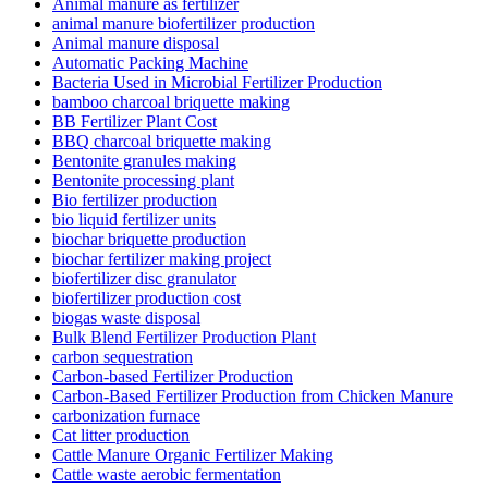
Animal manure as fertilizer
animal manure biofertilizer production
Animal manure disposal
Automatic Packing Machine
Bacteria Used in Microbial Fertilizer Production
bamboo charcoal briquette making
BB Fertilizer Plant Cost
BBQ charcoal briquette making
Bentonite granules making
Bentonite processing plant
Bio fertilizer production
bio liquid fertilizer units
biochar briquette production
biochar fertilizer making project
biofertilizer disc granulator
biofertilizer production cost
biogas waste disposal
Bulk Blend Fertilizer Production Plant
carbon sequestration
Carbon-based Fertilizer Production
Carbon-Based Fertilizer Production from Chicken Manure
carbonization furnace
Cat litter production
Cattle Manure Organic Fertilizer Making
Cattle waste aerobic fermentation