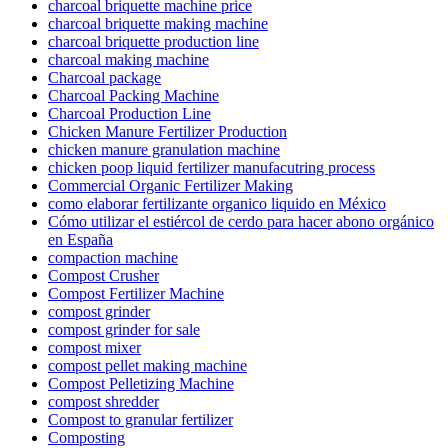
charcoal briquette machine price
charcoal briquette making machine
charcoal briquette production line
charcoal making machine
Charcoal package
Charcoal Packing Machine
Charcoal Production Line
Chicken Manure Fertilizer Production
chicken manure granulation machine
chicken poop liquid fertilizer manufacutring process
Commercial Organic Fertilizer Making
como elaborar fertilizante organico liquido en México
Cómo utilizar el estiércol de cerdo para hacer abono orgánico
en España
compaction machine
Compost Crusher
Compost Fertilizer Machine
compost grinder
compost grinder for sale
compost mixer
compost pellet making machine
Compost Pelletizing Machine
compost shredder
Compost to granular fertilizer
Composting