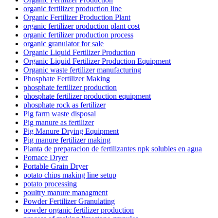
organic fertilizer production line
Organic Fertilizer Production Plant
organic fertilizer production plant cost
organic fertilizer production process
organic granulator for sale
Organic Liquid Fertilizer Production
Organic Liquid Fertilizer Production Equipment
Organic waste fertilizer manufacturing
Phosphate Fertilizer Making
phosphate fertilizer production
phosphate fertilizer production equipment
phosphate rock as fertilizer
Pig farm waste disposal
Pig manure as fertilizer
Pig Manure Drying Equipment
Pig manure fertilizer making
Planta de preparacion de fertilizantes npk solubles en agua
Pomace Dryer
Portable Grain Dryer
potato chips making line setup
potato processing
poultry manure managment
Powder Fertilizer Granulating
powder organic fertilizer production