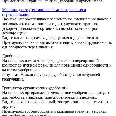
Применение: куриный, свиной, коровий и другой навоз.
Машина для эффективного компостирования и
перемешивания
Назначение: обеспечивает равномерное смешивание навоза с
добавками (солома, опилки и др.), улучшает аэрацию,
ускоряет разложение органики, способствует быстрой
дезинфекции.
Виды: канальная, самоходная, цепная и другие модели.
Преимущества: высокая автоматизация, низкая трудоёмкость,
однородность перегнивания.
Дробилка
Назначение: измельчает предварительно перепревший
компост до нужной фракции для повышения однородности и
качества удобрения.
Результат: мелкая структура, удобная для последующей
грануляции.
Гранулятор органических удобрений
Назначение: превращает измельчённое удобрение в гранулы
для удобства упаковки, транспортировки и внесения.
Виды: дисковый, барабанный, экструзионный грануляторы и
другие.
Преимущество: однородные и красивыe гранулы, высокая
востребованность на рынке.