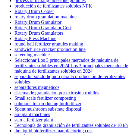
process of making limestone granules
producción de fertilizantes solubles NPK
Rotary Drum Cooler
rotary drum granulation machine
Rotary Drum Granulator
Rotary Drum Granulator Cost
Rotary Drum Granulators
Rotary Press Machine
round ball fertilizer granules making
sandwich rice cracker production line
screening machine
Seleccionar Los 3 principales mercados de máquina de
fertilizantes solubles en 2024 Los 3 principales mercados de
máquina de fertilizantes solubles en 2024
separador solido liquido para la producción de fertilizantes
solubles
separadores magnéticos
sistema de granulación por extrusión rodillos
Small scale fertilizer composting
solutions for producing biofertilizer
Spent mushroom substrate disposal
ssp plant machines
start a fertilizer plant
Tecnología de granulación de fertilizantes solubles de 10 t/h
the liquid biofertilizer manufacturing cost