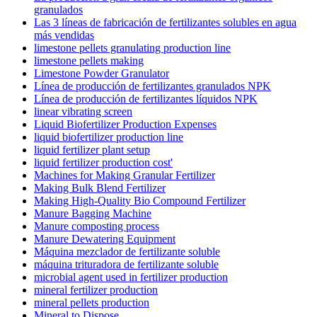
granulados
Las 3 líneas de fabricación de fertilizantes solubles en agua
más vendidas
limestone pellets granulating production line
limestone pellets making
Limestone Powder Granulator
Línea de producción de fertilizantes granulados NPK
Línea de producción de fertilizantes líquidos NPK
linear vibrating screen
Liquid Biofertilizer Production Expenses
liquid biofertilizer production line
liquid fertilizer plant setup
liquid fertilizer production cost'
Machines for Making Granular Fertilizer
Making Bulk Blend Fertilizer
Making High-Quality Bio Compound Fertilizer
Manure Bagging Machine
Manure composting process
Manure Dewatering Equipment
Máquina mezclador de fertilizante soluble
máquina trituradora de fertilizante soluble
microbial agent used in fertilizer production
mineral fertilizer production
mineral pellets production
Mineral to Dispose