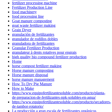
fertilizer processing machine
Fertilizer Production Line
food machinery
food processing line
Goat manure composting
goat waste fertilizer making
Grain Dryer
granulación de fertilizantes
granulador de rodillos dobles
granuladora de fertilizantes
Granular Fertilizer Production
granulateur à dents rotatives pour engrais
high quality bio compound fertilizer production
Home
horse compost fertilizer making
Horse manure composting
Horse manure disposal
horse manure management
How To Dry Pig Manure
How to Make
https://www.equipofertilizantesoluble.com/producto/planta-
de-preparacion-de-fertilizantes-npk-solubles-en-agua/
https://www.equipofertilizantesoluble.com/producto/secadores-
de-tambor-rotatorio/
La producción a gran escala de fertilizantes orgánicos