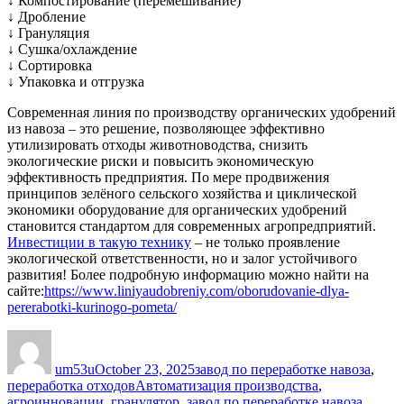
↓ Компостирование (перемешивание)
↓ Дробление
↓ Грануляция
↓ Сушка/охлаждение
↓ Сортировка
↓ Упаковка и отгрузка
Современная линия по производству органических удобрений
из навоза – это решение, позволяющее эффективно
утилизировать отходы животноводства, снизить
экологические риски и повысить экономическую
эффективность предприятия. По мере продвижения
принципов зелёного сельского хозяйства и циклической
экономики оборудование для органических удобрений
становится стандартом для современных агропредприятий.
Инвестиции в такую технику
– не только проявление
экологической ответственности, но и залог устойчивого
развития! Более подробную информацию можно найти на
сайте:
https://www.liniyaudobreniy.com/oborudovanie-dlya-
pererabotki-kurinogo-pometa/
Author
Posted
Categories
on
um53u
October 23, 2025
завод по переработке навоза
,
Tags
переработка отходов
Автоматизация производства
,
агроинновации
,
гранулятор
,
завод по переработке навоза
,