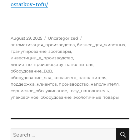
ostatkov-tofu/
Posted
Categories
Tags
August 29, 2025
Uncategorized
on
автоматизация_производства
,
бизнес_для_животных
,
гранулирование
,
зоотовары
,
инвестиции_в_производство
,
линия_по_производству_наполнителя
,
оборудование_B2B
,
оборудование_для_кошачьего_наполнителя
,
поддержка_клиентов
,
производство_наполнителя
,
сервисное_обслуживание
,
тофу_наполнитель
,
упаковочное_оборудование
,
экологичные_товары
SE
Search