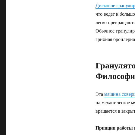
Дисковое гранули
что ведет к больш
легко превращаютс
Обычное гранулиро
грибная бройлерна
Гранулято
Философи
Эта
машина соверш
на механическое м
вращается в закры
Принцип работы м