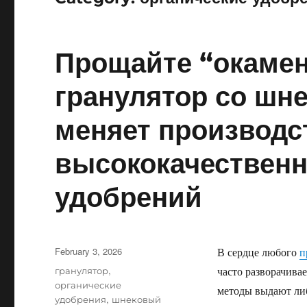
Прощайте “окамен
гранулятор со шн
меняет производс
высококачественн
удобрений
Posted
February 3, 2026
В сердце любого
п
on
Categories
гранулятор
,
часто разворачива
органические
методы выдают либ
удобрения
,
шнековый