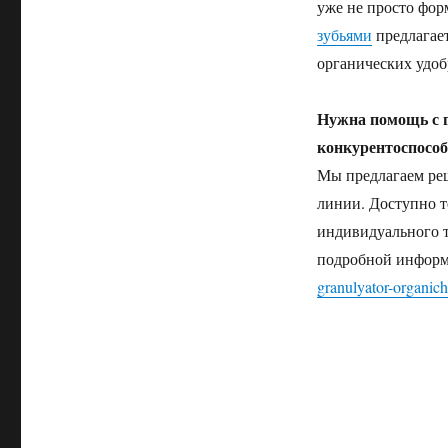
уже не просто фор
зубьями
предлагает
органических удоб
Нужна помощь с 
конкурентоспособ
Мы предлагаем ре
линии. Доступно т
индивидуального т
подробной информа
granulyator-organic