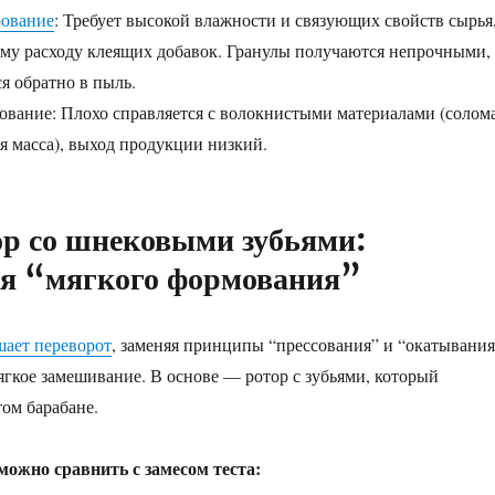
рование
: Требует высокой влажности и связующих свойств сырья
ому расходу клеящих добавок. Гранулы получаются непрочными,
я обратно в пыль.
вание: Плохо справляется с волокнистыми материалами (солома
я масса), выход продукции низкий.
р со шнековыми зубьями:
я “мягкого формования”
ает переворот
, заменяя принципы “прессования” и “окатывания
ягкое замешивание. В основе — ротор с зубьями, который
том барабане.
ожно сравнить с замесом теста: