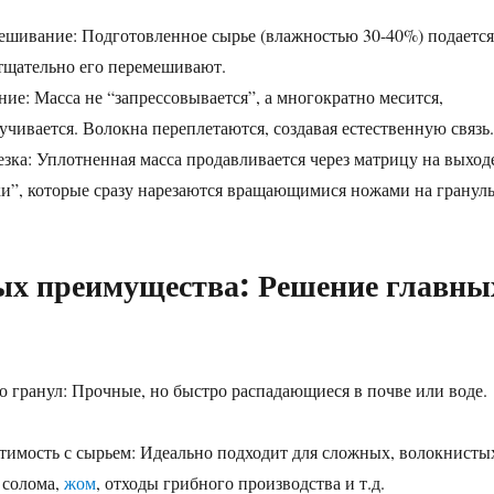
ешивание: Подготовленное сырье (влажностью 30-40%) подается
я тщательно его перемешивают.
ние: Масса не “запрессовывается”, а многократно месится,
учивается. Волокна переплетаются, создавая естественную связь.
езка: Уплотненная масса продавливается через матрицу на выход
и”, которые сразу нарезаются вращающимися ножами на гранул
ых преимущества: Решение главны
во гранул: Прочные, но быстро распадающиеся в почве или воде.
.
тимость с сырьем: Идеально подходит для сложных, волокнисты
 солома,
жом
, отходы грибного производства и т.д.