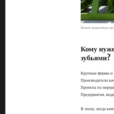
Новый-гранулятор-орг
Кому нуж
зубьями?
Крупные фермы и 
Производители ка
Проекты по перера
Предприятия, мод
В эпоху, когда ка