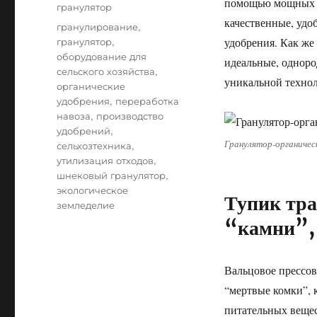
помощью мощных с
гранулятор
качественные, уд
Tags
гранулирование
,
гранулятор
,
удобрения. Как же
оборудование для
идеальные, одноро
сельского хозяйства
,
уникальной технол
органические
удобрения
,
переработка
навоза
,
производство
удобрений
,
Гранулятор-органичес
сельхозтехника
,
утилизация отходов
,
шнековый гранулятор
,
экологическое
Тупик тра
земледелие
“камни”,
Вальцовое прессов
“мертвые комки”, 
питательных вещес