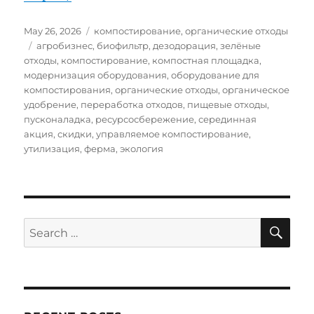
Posted
Categories
May 26, 2026
компостирование
,
органические отходы
on
Tags
агробизнес
,
биофильтр
,
дезодорация
,
зелёные
отходы
,
компостирование
,
компостная площадка
,
модернизация оборудования
,
оборудование для
компостирования
,
органические отходы
,
органическое
удобрение
,
переработка отходов
,
пищевые отходы
,
пусконаладка
,
ресурсосбережение
,
серединная
акция
,
скидки
,
управляемое компостирование
,
утилизация
,
ферма
,
экология
SE
Search
for: