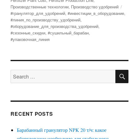
Fertilizer Plant Cost
,
Fertilizer Production Line
,
Tags
Производственные технологии
,
Производство удобрений
#гранулятор_для_удобрений
,
#инвестиции_в_оборудование
,
#линия_по_производству_удобрений
,
#оборудование_для_производства_удобрений
,
#сезонные_скидки
,
#сушильный_барабан
,
#упаковочная_линия
SE
Search
for:
RECENT POSTS
Барабанный гранулятор NPK 20 т/ч: какое
оборудование необходимо для стабильного