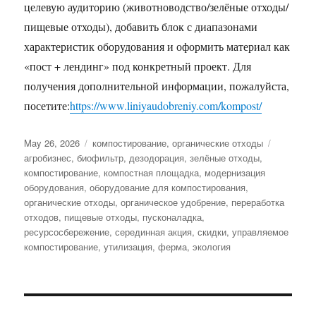
целевую аудиторию (животноводство/зелёные отходы/
пищевые отходы), добавить блок с диапазонами
характеристик оборудования и оформить материал как
«пост + лендинг» под конкретный проект. Для
получения дополнительной информации, пожалуйста,
посетите:
https://www.liniyaudobreniy.com/kompost/
Posted
Categories
Tags
May 26, 2026
компостирование
,
органические отходы
on
агробизнес
,
биофильтр
,
дезодорация
,
зелёные отходы
,
компостирование
,
компостная площадка
,
модернизация
оборудования
,
оборудование для компостирования
,
органические отходы
,
органическое удобрение
,
переработка
отходов
,
пищевые отходы
,
пусконаладка
,
ресурсосбережение
,
серединная акция
,
скидки
,
управляемое
компостирование
,
утилизация
,
ферма
,
экология