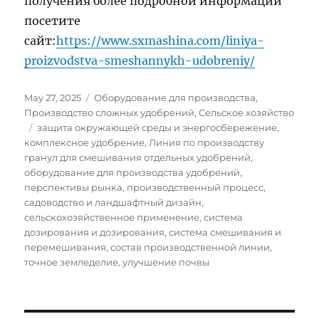
получения более подробной информации
посетите
сайт:
https://www.sxmashina.com/liniya-
proizvodstva-smeshannykh-udobreniy/
Posted
Categories
May 27, 2025
Оборудование для производства
,
on
Производство сложных удобрений
,
Сельское хозяйство
Tags
защита окружающей среды и энергосбережение
,
комплексное удобрение
,
Линия по производству
гранул для смешивания отдельных удобрений
,
оборудование для производства удобрений
,
перспективы рынка
,
производственный процесс
,
садоводство и ландшафтный дизайн
,
сельскохозяйственное применение
,
система
дозирования и дозирования
,
система смешивания и
перемешивания
,
состав производственной линии
,
точное земледелие
,
улучшение почвы