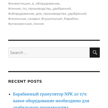
#инвестиции_в_оборудование
,
#линия_по_производству_удобрений
,
#оборудование_для_производства_удобрений
,
#сезонные_скидки
,
#сушильный_барабан
,
#упаковочная_линия
SE
Search
for:
RECENT POSTS
Барабанный гранулятор NPK 20 т/ч:
какое оборудование необходимо для
стабильного производства