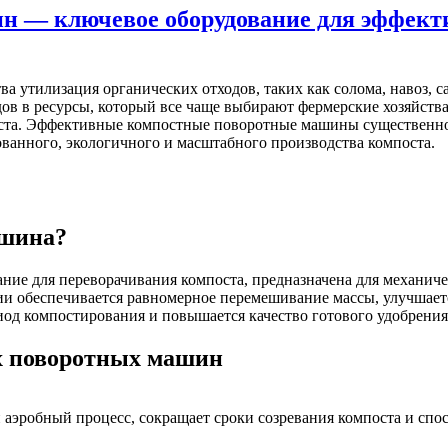
 — ключевое оборудование для эффекти
а утилизация органических отходов, таких как солома, навоз, с
ов в ресурсы, который все чаще выбирают фермерские хозяйства
оста. Эффективные компостные поворотные машины существенн
ванного, экологичного и масштабного производства компоста.
ашина?
вание для переворачивания компоста, предназначена для механи
ии обеспечивается равномерное перемешивание массы, улучшает
иод компостирования и повышается качество готового удобрения
х поворотных машин
аэробный процесс, сокращает сроки созревания компоста и спо