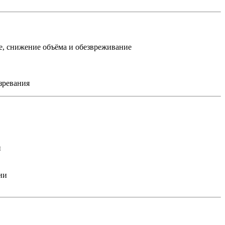
е, снижение объёма и обезвреживание
озревания
й
ии