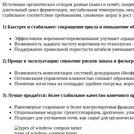
Источники органических отходов разные (навоз и помёт, пищевы
длительный цикл ферментации, нестабильная температура, не
стабильное соответствие требованиям, снижение затрат и рост
1) Быстрее и стабильнее: сокращение цикла и повышение о
Эффективное ворочание/перемешивание улучшает аэраци
Возможность задавать частоту ворочания по технологии
Поддержание правильной пористости штабеля уменьшает 
2) Проще в эксплуатации: снижение рисков запаха и фильтр
Возможность комплектации системой дезодорации (биофи
Оптимизация управления влажностью снижает образовани
Понятная логистика на площадке: удобнее погрузка, воро
3) Лучше продаётся: более стабильное качество конечного п
Равномерное созревание и более контролируемая фракци
Опциональные модули: грохот/сепарация, дробление, упа
Подходит для улучшения почв, как сырьё для органически
types of windrow compost turner