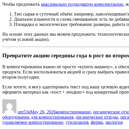
Чтобы предложить
максимально подходящую комплектацию
, 
Тип сырья и суточный объём: например, навоз/пищевые/з
Диапазон влажности и схема смешивания: есть ли добавк
Площадка и экологические требования: размеры, работа п
На основе этих данных мы можем предложить: технологические
учётом условий акции).
Превратите акцию середины года в рост во второ
В компостировании важно не просто «купить машину», а обеспе
продукта. Если воспользоваться акцией и сразу выбрать прави
втором полугодии.
Если хотите, я могу адаптировать текст под вашу целевую ауд
оформить материал как «пост + лендинг» под конкретный прое
Author
Posted
Categories
on
um53u
May 26, 2026
компостирование
,
органические отх
оборудование для компостирования
,
органические отходы
,
орг
управляемое компостирование
,
утилизация
,
ферма
,
экология