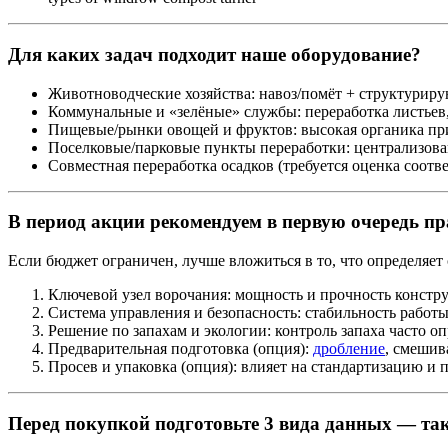
Для каких задач подходит наше оборудование?
Животноводческие хозяйства: навоз/помёт + структурир
Коммунальные и «зелёные» службы: переработка листьев,
Пищевые/рынки овощей и фруктов: высокая органика пр
Поселковые/парковые пункты переработки: централизов
Совместная переработка осадков (требуется оценка соотв
В период акции рекомендуем в первую очередь 
Если бюджет ограничен, лучше вложиться в то, что определяе
Ключевой узел ворочания: мощность и прочность констр
Система управления и безопасность: стабильность работ
Решение по запахам и экологии: контроль запаха часто о
Предварительная подготовка (опция):
дробление
, смешив
Просев и упаковка (опция): влияет на стандартизацию и 
Перед покупкой подготовьте 3 вида данных — так