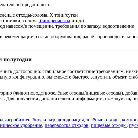
желательно предоставить:
елёные отходы/солома, X тонн/сутки
и (опилки, солома,
биопрепараты
и т.д.)
од навесом/в помещении, требования по запаху, водоотведение
 рекомендации, состав оборудования, расчёт производительност
м полугодии
чить долгосрочно: стабильное соответствие требованиям, низки
льную конфигурацию, вы сможете быстрее запустить объект, ста
иторию (животноводство/зелёные отходы/пищевые отходы), добав
кт. Для получения дополнительной информации, пожалуйста, по
Tags
оды
агробизнес
,
биофильтр
,
дезодорация
,
зелёные отходы
,
компос
аническое удобрение
,
переработка отходов
,
пищевые отходы
,
пус