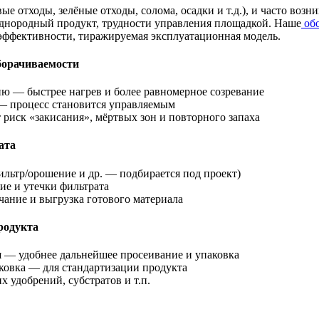
е отходы, зелёные отходы, солома, осадки и т.д.), и часто воз
однородный продукт, трудности управления площадкой. Наше
обо
 эффективности, тиражируемая эксплуатационная модель.
борачиваемости
ю — быстрее нагрев и более равномерное созревание
 — процесс становится управляемым
риск «закисания», мёртвых зон и повторного запаха
ата
льтр/орошение и др. — подбирается под проект)
е и утечки фильтрата
чание и выгрузка готового материала
родукта
я — удобнее дальнейшее просеивание и упаковка
ковка — для стандартизации продукта
х удобрений, субстратов и т.п.