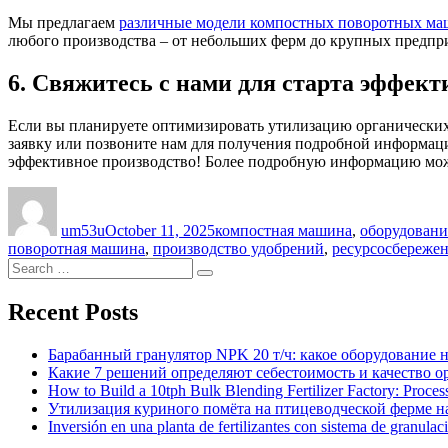
Мы предлагаем
различные модели компостных поворотных м
любого производства – от небольших ферм до крупных предпр
6. Свяжитесь с нами для старта эффект
Если вы планируете оптимизировать утилизацию органических
заявку или позвоните нам для получения подробной информаци
эффективное производство! Более подробную информацию мож
Author
Posted
Categories
on
um53u
October 11, 2025
компостная машина
,
оборудовани
поворотная машина
,
производство удобрений
,
ресурсосбереже
Search
Search
for:
Recent Posts
Барабанный гранулятор NPK 20 т/ч: какое оборудование 
Какие 7 решений определяют себестоимость и качество 
How to Build a 10tph Bulk Blending Fertilizer Factory: Proce
Утилизация куриного помёта на птицеводческой ферме на
Inversión en una planta de fertilizantes con sistema de granulac