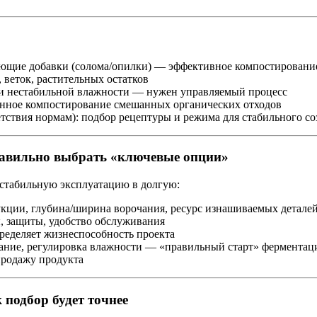
ующие добавки (солома/опилки) — эффективное компостировани
 веток, растительных остатков
и нестабильной влажности — нужен управляемый процесс
анное компостирование смешанных органических отходов
етствия нормам): подбор рецептуры и режима для стабильного с
правильно выбрать «ключевые опции»
т стабильную эксплуатацию в долгую:
укции, глубина/ширина ворочания, ресурс изнашиваемых детале
ы, защиты, удобство обслуживания
пределяет жизнеспособность проекта
ание, регулировка влажности — «правильный старт» ферментац
продажу продукта
 подбор будет точнее