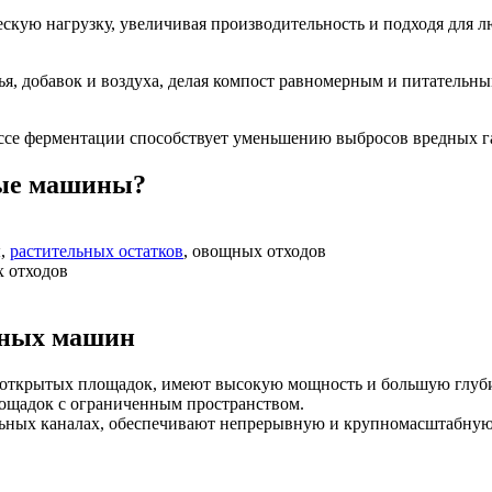
ескую нагрузку, увеличивая производительность и подходя для 
, добавок и воздуха, делая компост равномерным и питательным
ссе ферментации способствует уменьшению выбросов вредных газ
ные машины?
ы,
растительных остатков
, овощных отходов
х отходов
тных машин
я открытых площадок, имеют высокую мощность и большую глуб
ощадок с ограниченным пространством.
льных каналах, обеспечивают непрерывную и крупномасштабную 