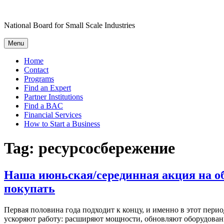
Skip
to
National Board for Small Scale Industries
content
Menu
Home
Contact
Programs
Find an Expert
Partner Institutions
Find a BAC
Financial Services
How to Start a Business
Tag:
ресурсосбережение
Наша июньская/серединная акция на об
покупать
Первая половина года подходит к концу, и именно в этот пери
ускоряют работу: расширяют мощности, обновляют оборудовани