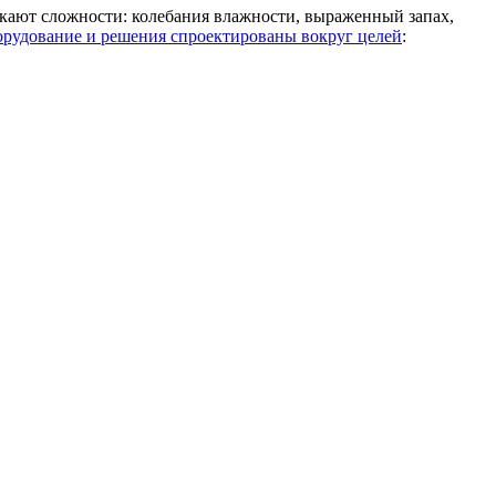
никают сложности: колебания влажности, выраженный запах,
рудование и решения спроектированы вокруг целей
: