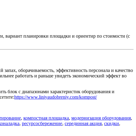
и, вариант планировки площадки и ориентир по стоимости (с
й запах, оборачиваемость, эффективность персонала и качество
бильнее работать и раньше увидеть экономический эффект во
ить блок с диапазонами характеристик оборудования и
сетите:
https://www.liniyaudobreniy.com/kompost/
тирование
,
компостная площадка
,
модернизация оборудования
,
коналадка
,
ресурсосбережение
,
серединная акция
,
скидки
,