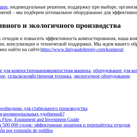
ашин
, индивидуальные решения, поддержку при выборе, организа
иятий – мы подберем оптимальное оборудование для эффективно
ивного и экологичного производства
 отходов и повысить эффективность компостирования, наша ко
и, консультации и технической поддержки. Мы ждем вашего обр
но найти на сайте:
https://www.liniyaudobreniy.com/kompost/
Tags
е для компостирования
компостная машина
,
оборудование для к
ние
,
сельскохозяйственная техника
,
экологичное оборудование
необходимо для стабильного производства
органоминеральных удобрений?
ss Flow, Equipment and Investment Guide
 500 000 голов: эффективные решения и переработка отходов
ión por extrusión de rodillos