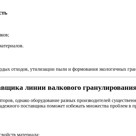
сть
ков;
материалов.
ердых отходов, утилизации пыли и формования экологичных гра
авщика линии валкового гранулировани
торов, однако оборудование разных производителей существенно
адежного поставщика поможет избежать множества проблем в п
свойств материала;