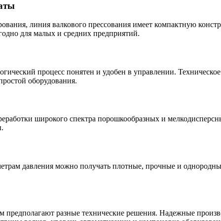
раты
ования, линия валкового прессования имеет компактную конст
годно для малых и средних предприятий.
огический процесс понятен и удобен в управлении. Техническое 
простой оборудования.
ереработки широкого спектра порошкообразных и мелкодисперсн
.
метрам давления можно получать плотные, прочные и однородны
лам предполагают разные технические решения. Надежные прои