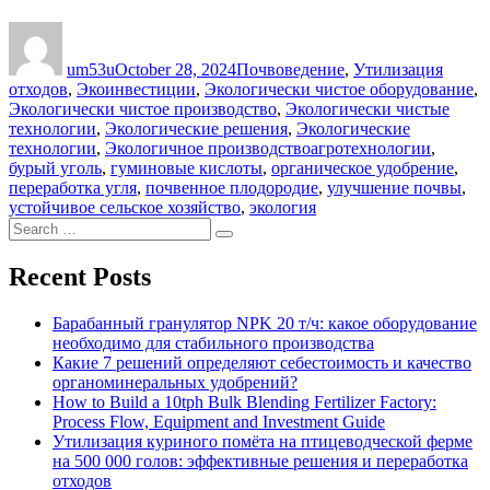
Author
Posted
Categories
on
um53u
October 28, 2024
Почвоведение
,
Утилизация
отходов
,
Экоинвестиции
,
Экологически чистое оборудование
,
Экологически чистое производство
,
Экологически чистые
технологии
,
Экологические решения
,
Экологические
Tags
технологии
,
Экологичное производство
агротехнологии
,
бурый уголь
,
гуминовые кислоты
,
органическое удобрение
,
переработка угля
,
почвенное плодородие
,
улучшение почвы
,
устойчивое сельское хозяйство
,
экология
Search
Search
for:
Recent Posts
Барабанный гранулятор NPK 20 т/ч: какое оборудование
необходимо для стабильного производства
Какие 7 решений определяют себестоимость и качество
органоминеральных удобрений?
How to Build a 10tph Bulk Blending Fertilizer Factory:
Process Flow, Equipment and Investment Guide
Утилизация куриного помёта на птицеводческой ферме
на 500 000 голов: эффективные решения и переработка
отходов