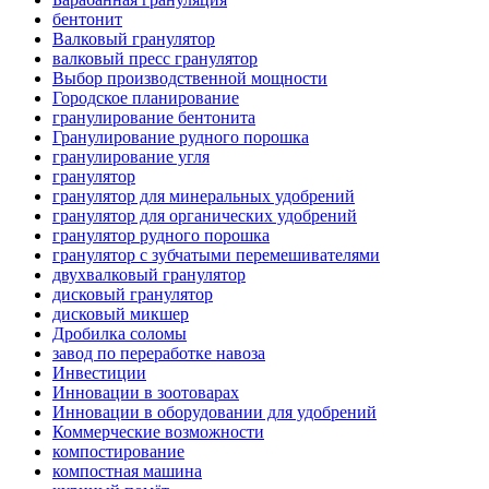
бентонит
Валковый гранулятор
валковый пресс гранулятор
Выбор производственной мощности
Городское планирование
гранулирование бентонита
Гранулирование рудного порошка
гранулирование угля
гранулятор
гранулятор для минеральных удобрений
гранулятор для органических удобрений
гранулятор рудного порошка
гранулятор с зубчатыми перемешивателями
двухвалковый гранулятор
дисковый гранулятор
дисковый микшер
Дробилка соломы
завод по переработке навоза
Инвестиции
Инновации в зоотоварах
Инновации в оборудовании для удобрений
Коммерческие возможности
компостирование
компостная машина