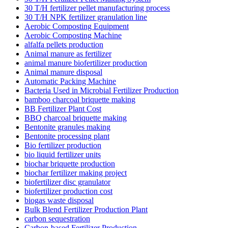
30 T/H fertilizer pellet manufacturing process
30 T/H NPK fertilizer granulation line
Aerobic Composting Equipment
Aerobic Composting Machine
alfalfa pellets production
Animal manure as fertilizer
animal manure biofertilizer production
Animal manure disposal
Automatic Packing Machine
Bacteria Used in Microbial Fertilizer Production
bamboo charcoal briquette making
BB Fertilizer Plant Cost
BBQ charcoal briquette making
Bentonite granules making
Bentonite processing plant
Bio fertilizer production
bio liquid fertilizer units
biochar briquette production
biochar fertilizer making project
biofertilizer disc granulator
biofertilizer production cost
biogas waste disposal
Bulk Blend Fertilizer Production Plant
carbon sequestration
Carbon-based Fertilizer Production