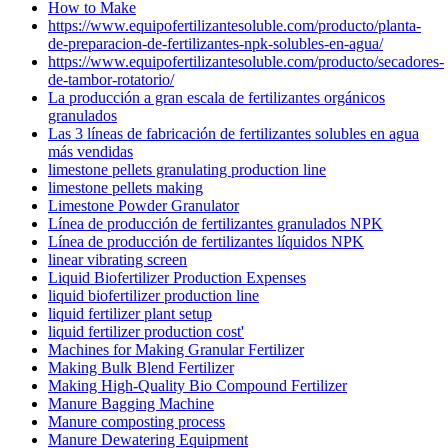
How to Make
https://www.equipofertilizantesoluble.com/producto/planta-
de-preparacion-de-fertilizantes-npk-solubles-en-agua/
https://www.equipofertilizantesoluble.com/producto/secadores-
de-tambor-rotatorio/
La producción a gran escala de fertilizantes orgánicos
granulados
Las 3 líneas de fabricación de fertilizantes solubles en agua
más vendidas
limestone pellets granulating production line
limestone pellets making
Limestone Powder Granulator
Línea de producción de fertilizantes granulados NPK
Línea de producción de fertilizantes líquidos NPK
linear vibrating screen
Liquid Biofertilizer Production Expenses
liquid biofertilizer production line
liquid fertilizer plant setup
liquid fertilizer production cost'
Machines for Making Granular Fertilizer
Making Bulk Blend Fertilizer
Making High-Quality Bio Compound Fertilizer
Manure Bagging Machine
Manure composting process
Manure Dewatering Equipment