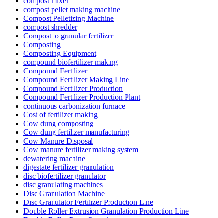
compost mixer
compost pellet making machine
Compost Pelletizing Machine
compost shredder
Compost to granular fertilizer
Composting
Composting Equipment
compound biofertilizer making
Compound Fertilizer
Compound Fertilizer Making Line
Compound Fertilizer Production
Compound Fertilizer Production Plant
continuous carbonization furnace
Cost of fertilizer making
Cow dung composting
Cow dung fertilizer manufacturing
Cow Manure Disposal
Cow manure fertilizer making system
dewatering machine
digestate fertilizer granulation
disc biofertilizer granulator
disc granulating machines
Disc Granulation Machine
Disc Granulator Fertilizer Production Line
Double Roller Extrusion Granulation Production Line