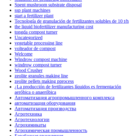
Spent mushroom substrate disposal
ssp plant machines
start a fertilizer plant
Tecnología de granulación de fertilizantes solubles de 10 t/h
the liquid biofertilizer manufacturing cost
tongda compost turner
Uncategorized
vegetable processing line
volteador de compost
Welcome
Windrow compost machine
windrow compost turner
Wood Crusher
zeolite granules making line
zeolite pellets making pprocess
¿La producción de fertilizantes líquidos es fermentación
aeróbica o anaeróbica
Автоматизация агропромышленного комплекса
автоматизация оборудования
Автоматизация производства
Агротехника
Агротехнологии
Агрохимикаты
Агрохимическая промышленность
Барабанная грануляция