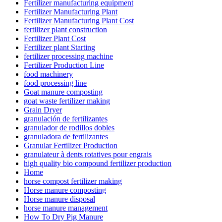
Fertilizer manufacturing equipment
Fertilizer Manufacturing Plant
Fertilizer Manufacturing Plant Cost
fertilizer plant construction
Fertilizer Plant Cost
Fertilizer plant Starting
fertilizer processing machine
Fertilizer Production Line
food machinery
food processing line
Goat manure composting
goat waste fertilizer making
Grain Dryer
granulación de fertilizantes
granulador de rodillos dobles
granuladora de fertilizantes
Granular Fertilizer Production
granulateur à dents rotatives pour engrais
high quality bio compound fertilizer production
Home
horse compost fertilizer making
Horse manure composting
Horse manure disposal
horse manure management
How To Dry Pig Manure