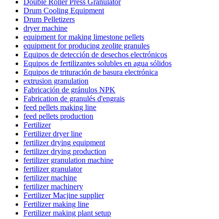
Double Roller Press Granulator
Drum Cooling Equipment
Drum Pelletizers
dryer machine
equipment for making limestone pellets
equipment for producing zeolite granules
Equipos de detección de desechos electrónicos
Equipos de fertilizantes solubles en agua sólidos
Equipos de trituración de basura electrónica
extrusion granulation
Fabricación de gránulos NPK
Fabrication de granulés d'engrais
feed pellets making line
feed pellets production
Fertilizer
Fertilizer dryer line
fertilizer drying equipment
fertilizer drying production
fertilizer granulation machine
fertilizer granulator
fertilizer machine
fertilizer machinery
Fertilizer Macjine supplier
Fertilizer making line
Fertilizer making plant setup