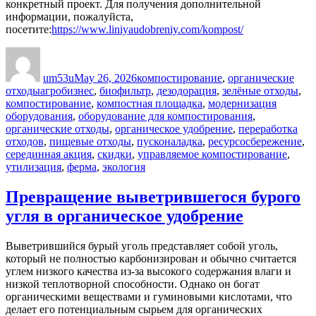
конкретный проект. Для получения дополнительной
информации, пожалуйста,
посетите:
https://www.liniyaudobreniy.com/kompost/
Author
Posted
Categories
on
um53u
May 26, 2026
компостирование
,
органические
Tags
отходы
агробизнес
,
биофильтр
,
дезодорация
,
зелёные отходы
,
компостирование
,
компостная площадка
,
модернизация
оборудования
,
оборудование для компостирования
,
органические отходы
,
органическое удобрение
,
переработка
отходов
,
пищевые отходы
,
пусконаладка
,
ресурсосбережение
,
серединная акция
,
скидки
,
управляемое компостирование
,
утилизация
,
ферма
,
экология
Превращение выветрившегося бурого
угля в органическое удобрение
Выветрившийся бурый уголь представляет собой уголь,
который не полностью карбонизирован и обычно считается
углем низкого качества из-за высокого содержания влаги и
низкой теплотворной способности. Однако он богат
органическими веществами и гуминовыми кислотами, что
делает его потенциальным сырьем для органических