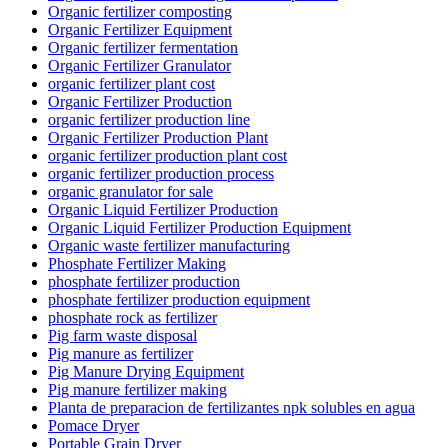
Organic fertilizer composting
Organic Fertilizer Equipment
Organic fertilizer fermentation
Organic Fertilizer Granulator
organic fertilizer plant cost
Organic Fertilizer Production
organic fertilizer production line
Organic Fertilizer Production Plant
organic fertilizer production plant cost
organic fertilizer production process
organic granulator for sale
Organic Liquid Fertilizer Production
Organic Liquid Fertilizer Production Equipment
Organic waste fertilizer manufacturing
Phosphate Fertilizer Making
phosphate fertilizer production
phosphate fertilizer production equipment
phosphate rock as fertilizer
Pig farm waste disposal
Pig manure as fertilizer
Pig Manure Drying Equipment
Pig manure fertilizer making
Planta de preparacion de fertilizantes npk solubles en agua
Pomace Dryer
Portable Grain Dryer