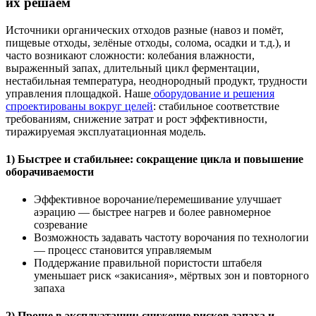
их решаем
Источники органических отходов разные (навоз и помёт,
пищевые отходы, зелёные отходы, солома, осадки и т.д.), и
часто возникают сложности: колебания влажности,
выраженный запах, длительный цикл ферментации,
нестабильная температура, неоднородный продукт, трудности
управления площадкой. Наше
оборудование и решения
спроектированы вокруг целей
: стабильное соответствие
требованиям, снижение затрат и рост эффективности,
тиражируемая эксплуатационная модель.
1) Быстрее и стабильнее: сокращение цикла и повышение
оборачиваемости
Эффективное ворочание/перемешивание улучшает
аэрацию — быстрее нагрев и более равномерное
созревание
Возможность задавать частоту ворочания по технологии
— процесс становится управляемым
Поддержание правильной пористости штабеля
уменьшает риск «закисания», мёртвых зон и повторного
запаха
2) Проще в эксплуатации: снижение рисков запаха и