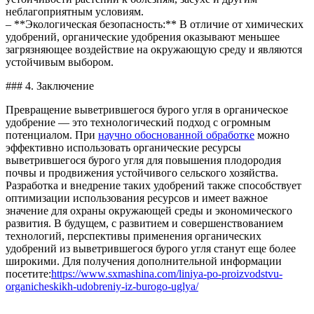
неблагоприятным условиям.
– **Экологическая безопасность:** В отличие от химических
удобрений, органические удобрения оказывают меньшее
загрязняющее воздействие на окружающую среду и являются
устойчивым выбором.
### 4. Заключение
Превращение выветрившегося бурого угля в органическое
удобрение — это технологический подход с огромным
потенциалом. При
научно обоснованной обработке
можно
эффективно использовать органические ресурсы
выветрившегося бурого угля для повышения плодородия
почвы и продвижения устойчивого сельского хозяйства.
Разработка и внедрение таких удобрений также способствует
оптимизации использования ресурсов и имеет важное
значение для охраны окружающей среды и экономического
развития. В будущем, с развитием и совершенствованием
технологий, перспективы применения органических
удобрений из выветрившегося бурого угля станут еще более
широкими. Для получения дополнительной информации
посетите:
https://www.sxmashina.com/liniya-po-proizvodstvu-
organicheskikh-udobreniy-iz-burogo-uglya/