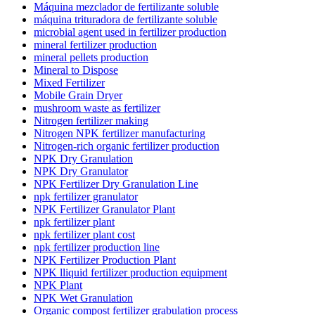
Máquina mezclador de fertilizante soluble
máquina trituradora de fertilizante soluble
microbial agent used in fertilizer production
mineral fertilizer production
mineral pellets production
Mineral to Dispose
Mixed Fertilizer
Mobile Grain Dryer
mushroom waste as fertilizer
Nitrogen fertilizer making
Nitrogen NPK fertilizer manufacturing
Nitrogen-rich organic fertilizer production
NPK Dry Granulation
NPK Dry Granulator
NPK Fertilizer Dry Granulation Line
npk fertilizer granulator
NPK Fertilizer Granulator Plant
npk fertilizer plant
npk fertilizer plant cost
npk fertilizer production line
NPK Fertilizer Production Plant
NPK lliquid fertilizer production equipment
NPK Plant
NPK Wet Granulation
Organic compost fertilizer grabulation process