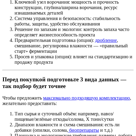
Ключевой узел ворочания: мощность и прочность
конструкции, глубина/ширина ворочания, ресурс
изнашиваемых деталей
Система управления и безопасность: стабильность
работы, защиты, удобство обслуживания
Решение по запахам и экологии: контроль запаха часто
определяет жизнеспособность проекта
Предварительная подготовка (опция):
дробление
,
смешивание, регулировка влажности — «правильный
старт» ферментации
Просев и упаковка (опция): влияет на стандартизацию и
продажу продукта
Перед покупкой подготовьте 3 вида данных —
так подбор будет точнее
Чтобы предложить
максимально подходящую комплектацию
,
желательно предоставить:
Тип сырья и суточный объём: например, навоз/
пищевые/зелёные отходы/солома, X тонн/сутки
Диапазон влажности и схема смешивания: есть ли
добавки (опилки, солома,
биопрепараты
и т.д.)
Площадка и экологические требования: размеры, работа