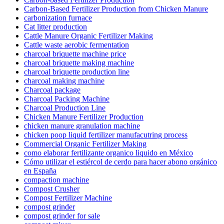
Carbon-Based Fertilizer Production from Chicken Manure
carbonization furnace
Cat litter production
Cattle Manure Organic Fertilizer Making
Cattle waste aerobic fermentation
charcoal briquette machine price
charcoal briquette making machine
charcoal briquette production line
charcoal making machine
Charcoal package
Charcoal Packing Machine
Charcoal Production Line
Chicken Manure Fertilizer Production
chicken manure granulation machine
chicken poop liquid fertilizer manufacutring process
Commercial Organic Fertilizer Making
como elaborar fertilizante organico liquido en México
Cómo utilizar el estiércol de cerdo para hacer abono orgánico
en España
compaction machine
Compost Crusher
Compost Fertilizer Machine
compost grinder
compost grinder for sale