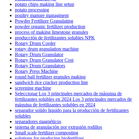
potato chips making line setup
potato processing
poultry manure managment
Powder Fertilizer Granulating
powder organic fertilizer production
process of making limestone granules
producción de fertilizantes solubles NPK
Rotary Drum Cooler
rotary drum granulation machine
Rotary Drum Granulator
Rotary Drum Granulator Cost
Rotary Drum Granulators
Rotary Press Machine
round ball fertilizer granules making
sandwich rice cracker production line
screening machine
Seleccionar Los 3 principales mercados de máquina de
fertilizantes solubles en 2024 Los 3 principales mercados de
máquina de fertilizantes solubles en 2024
separador solido liquido para la producción de fertilizantes
solubles
separadores magnéticos
sistema de granulación por extrusión rodillos
Small scale fertilizer composting
solutions for producing biofertilizer