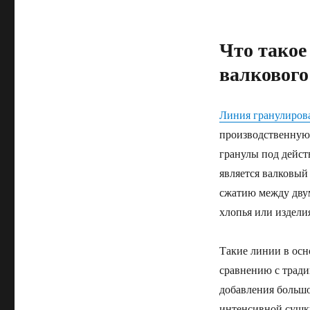
Что такое
валкового
Линия гранулирова
производственную
гранулы под дейс
является валковый
сжатию между двум
хлопья или издели
Такие линии в осн
сравнению с тради
добавления больш
интенсивной сушки