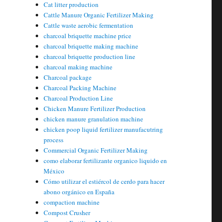
Cat litter production
Cattle Manure Organic Fertilizer Making
Cattle waste aerobic fermentation
charcoal briquette machine price
charcoal briquette making machine
charcoal briquette production line
charcoal making machine
Charcoal package
Charcoal Packing Machine
Charcoal Production Line
Chicken Manure Fertilizer Production
chicken manure granulation machine
chicken poop liquid fertilizer manufacutring
process
Commercial Organic Fertilizer Making
como elaborar fertilizante organico liquido en
México
Cómo utilizar el estiércol de cerdo para hacer
abono orgánico en España
compaction machine
Compost Crusher