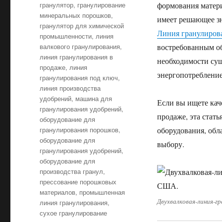
гранулятор
,
гранулирование
формования матер
минеральных порошков
,
имеет решающее зн
гранулятор для химической
Линия гранулиров
промышленности
,
линия
валкового гранулирования
,
востребованным об
линия гранулирования в
необходимости суш
продаже
,
линия
энергопотребление
гранулирования под ключ
,
линия производства
удобрений
,
машина для
Если вы ищете кач
гранулирования удобрений
,
продаже, эта стат
оборудование для
гранулирования порошков
,
оборудования, обл
оборудование для
выбору.
гранулирования удобрений
,
оборудование для
производства гранул
,
прессование порошковых
материалов
,
промышленная
Двухвалковая-линия-
линия гранулирования
,
сухое гранулирование