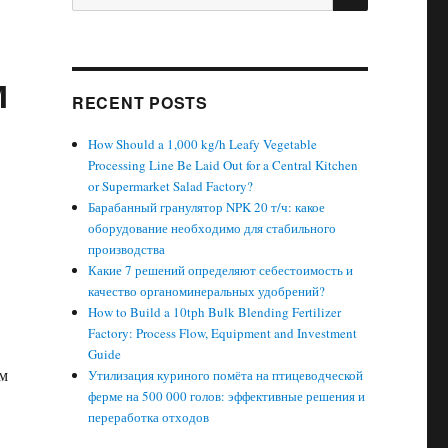
for:
м
RECENT POSTS
How Should a 1,000 kg/h Leafy Vegetable
Processing Line Be Laid Out for a Central Kitchen
or Supermarket Salad Factory?
Барабанный гранулятор NPK 20 т/ч: какое
оборудование необходимо для стабильного
производства
Какие 7 решений определяют себестоимость и
качество органоминеральных удобрений?
How to Build a 10tph Bulk Blending Fertilizer
Factory: Process Flow, Equipment and Investment
Guide
ом
Утилизация куриного помёта на птицеводческой
ферме на 500 000 голов: эффективные решения и
переработка отходов