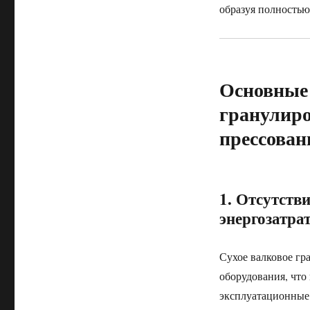
образуя полностью
Основные
гранулиро
прессован
1. Отсутств
энергозатра
Сухое валковое гр
оборудования, что
эксплуатационные