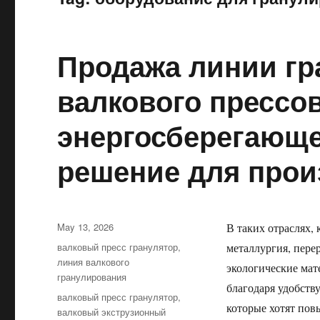
Продажа линии гр
валкового прессо
энергосберегающе
решение для прои
Posted
May 13, 2026
В таких отраслях,
on
Categories
валковый пресс гранулятор
,
металлургия, пере
линия валкового
экологические мат
гранулирования
благодаря удобств
Tags
валковый пресс гранулятор
,
которые хотят пов
валковый экструзионный