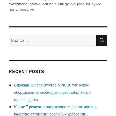
материалов
,
промышленная линия гранулирования
,
сухое
гранулирование
SE
Search
for:
RECENT POSTS
Барабанный гранулятор NPK 20 т/ч: какое
оборудование необходимо для стабильного
производства
Какие 7 решений определяют себестоимость и
качество органоминеральных удобрений?