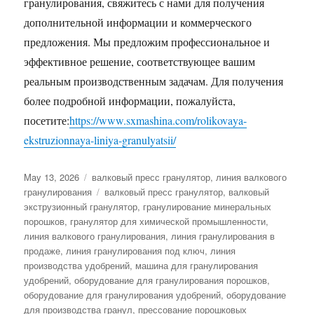
гранулирования, свяжитесь с нами для получения
дополнительной информации и коммерческого
предложения. Мы предложим профессиональное и
эффективное решение, соответствующее вашим
реальным производственным задачам. Для получения
более подробной информации, пожалуйста,
посетите:
https://www.sxmashina.com/rolikovaya-
ekstruzionnaya-liniya-granulyatsii/
Posted
Categories
May 13, 2026
валковый пресс гранулятор
,
линия валкового
on
Tags
гранулирования
валковый пресс гранулятор
,
валковый
экструзионный гранулятор
,
гранулирование минеральных
порошков
,
гранулятор для химической промышленности
,
линия валкового гранулирования
,
линия гранулирования в
продаже
,
линия гранулирования под ключ
,
линия
производства удобрений
,
машина для гранулирования
удобрений
,
оборудование для гранулирования порошков
,
оборудование для гранулирования удобрений
,
оборудование
для производства гранул
,
прессование порошковых