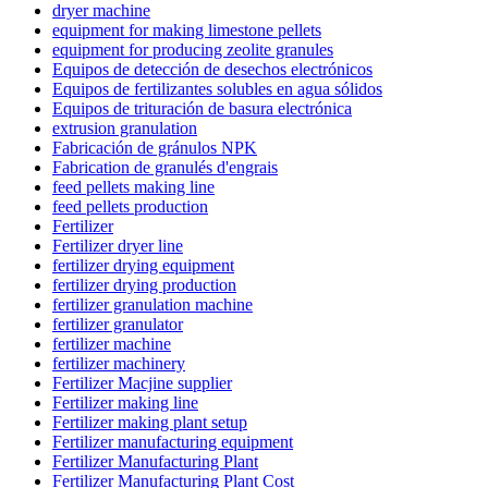
dryer machine
equipment for making limestone pellets
equipment for producing zeolite granules
Equipos de detección de desechos electrónicos
Equipos de fertilizantes solubles en agua sólidos
Equipos de trituración de basura electrónica
extrusion granulation
Fabricación de gránulos NPK
Fabrication de granulés d'engrais
feed pellets making line
feed pellets production
Fertilizer
Fertilizer dryer line
fertilizer drying equipment
fertilizer drying production
fertilizer granulation machine
fertilizer granulator
fertilizer machine
fertilizer machinery
Fertilizer Macjine supplier
Fertilizer making line
Fertilizer making plant setup
Fertilizer manufacturing equipment
Fertilizer Manufacturing Plant
Fertilizer Manufacturing Plant Cost