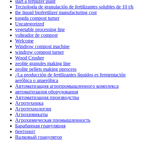
start a fertilizer plant
Tecnología de granulación de fertilizantes solubles de 10 t/h
the liquid biofertilizer manufacturing cost
tongda compost turner
Uncategorized
vegetable processing line
volteador de compost
Welcome
Windrow compost machine
windrow compost turner
Wood Crusher
zeolite granules making line
zeolite pellets making pprocess
¿La producción de fertilizantes líquidos es fermentación
aeróbica o anaeróbica
Автоматизация агропромышленного комплекса
автоматизация оборудования
Автоматизация производства
Агротехника
Агротехнологии
Агрохимикаты
Агрохимическая промышленность
Барабанная грануляция
бентонит
Валковый гранулятор