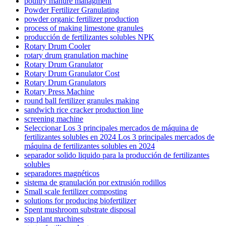
poultry manure managment
Powder Fertilizer Granulating
powder organic fertilizer production
process of making limestone granules
producción de fertilizantes solubles NPK
Rotary Drum Cooler
rotary drum granulation machine
Rotary Drum Granulator
Rotary Drum Granulator Cost
Rotary Drum Granulators
Rotary Press Machine
round ball fertilizer granules making
sandwich rice cracker production line
screening machine
Seleccionar Los 3 principales mercados de máquina de
fertilizantes solubles en 2024 Los 3 principales mercados de
máquina de fertilizantes solubles en 2024
separador solido liquido para la producción de fertilizantes
solubles
separadores magnéticos
sistema de granulación por extrusión rodillos
Small scale fertilizer composting
solutions for producing biofertilizer
Spent mushroom substrate disposal
ssp plant machines