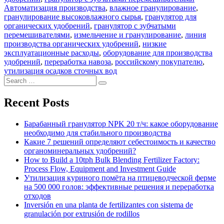
Автоматизация производства
,
влажное гранулирование
,
гранулирование высоковлажного сырья
,
гранулятор для
органических удобрений
,
гранулятор с зубчатыми
перемешивателями
,
измельчение и гранулирование
,
линия
производства органических удобрений
,
низкие
эксплуатационные расходы
,
оборудование для производства
удобрений
,
переработка навоза
,
российскому покупателю
,
утилизация осадков сточных вод
Search
Search
for:
Recent Posts
Барабанный гранулятор NPK 20 т/ч: какое оборудование
необходимо для стабильного производства
Какие 7 решений определяют себестоимость и качество
органоминеральных удобрений?
How to Build a 10tph Bulk Blending Fertilizer Factory:
Process Flow, Equipment and Investment Guide
Утилизация куриного помёта на птицеводческой ферме
на 500 000 голов: эффективные решения и переработка
отходов
Inversión en una planta de fertilizantes con sistema de
granulación por extrusión de rodillos