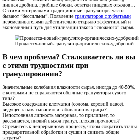
пивная дробина, грибные блоки, остатки пищевых отходов…
С этими материалами традиционные грануляторы часто
бывают “бессильны”. Появление
грануляторов с зубчатыми
перемешивателями действительно открыло эффективный и
экономичный путь для утилизации такого “сложного” сырья.
Продается-новый-гранулятор-органических-удобрений
В чем проблема? Сталкиваетесь ли вы
с этими трудностями при
гранулировании?
Значительные колебания влажности сырья, иногда до 40-50%,
с которыми не справляются обычные грануляторы сухого
типа?
Высокое содержание клетчатки (солома, коровий навоз),
ведущее к наматыванию и забиванию матрицы?
Непостоянная липкость материала, то прилипает, то
рассыпается, низкий выход гранул, плохая прочность?
Стремитесь к непрерывному процессу, чтобы сократить этапы
предварительной обработки и сушки и снизить общие
затраты?