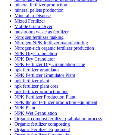
mineral fertilizer production
mineral pellets production
Mineral to Dispose
Mixed Fertilizer
Mobile Grain Dryer
mushroom waste as fertilizer
Nitrogen fertilizer making
Nitrogen NPK fertilizer manufacturing
Nitrogen-rich organic fertilizer production
NPK Dry Granulation
NPK Dry Granulator
NPK Fertilizer Dry Granulation Line
npk fertilizer granulator
NPK Fertilizer Granulator Plant
npk fertilizer plant
npk fertilizer plant cost
npk fertilizer production line
NPK Fertilizer Production Plant
NPK lliquid fertilizer production equipment
NPK Plant
NPK Wet Granulation
Organic compost fertilizer grabulation process
Organic fertilizer composting
Organic Fertilizer Equipment
Organic fertilizer fermentation