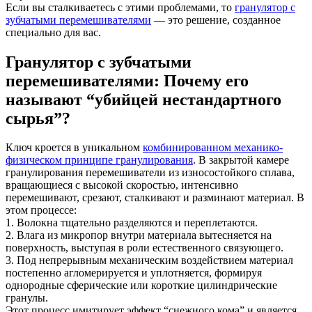
Если вы сталкиваетесь с этими проблемами, то
гранулятор с
зубчатыми перемешивателями
— это решение, созданное
специально для вас.
Гранулятор с зубчатыми
перемешивателями: Почему его
называют “убийцей нестандартного
сырья”?
Ключ кроется в уникальном
комбинированном механико-
физическом принципе гранулирования
. В закрытой камере
гранулирования перемешиватели из износостойкого сплава,
вращающиеся с высокой скоростью, интенсивно
перемешивают, срезают, сталкивают и разминают материал. В
этом процессе:
1. Волокна тщательно разделяются и переплетаются.
2. Влага из микропор внутри материала вытесняется на
поверхность, выступая в роли естественного связующего.
3. Под непрерывным механическим воздействием материал
постепенно агломерируется и уплотняется, формируя
однородные сферические или короткие цилиндрические
гранулы.
Этот процесс имитирует эффект “снежного кома” и является