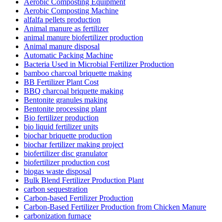
Aerobic Composting Equipment
Aerobic Composting Machine
alfalfa pellets production
Animal manure as fertilizer
animal manure biofertilizer production
Animal manure disposal
Automatic Packing Machine
Bacteria Used in Microbial Fertilizer Production
bamboo charcoal briquette making
BB Fertilizer Plant Cost
BBQ charcoal briquette making
Bentonite granules making
Bentonite processing plant
Bio fertilizer production
bio liquid fertilizer units
biochar briquette production
biochar fertilizer making project
biofertilizer disc granulator
biofertilizer production cost
biogas waste disposal
Bulk Blend Fertilizer Production Plant
carbon sequestration
Carbon-based Fertilizer Production
Carbon-Based Fertilizer Production from Chicken Manure
carbonization furnace