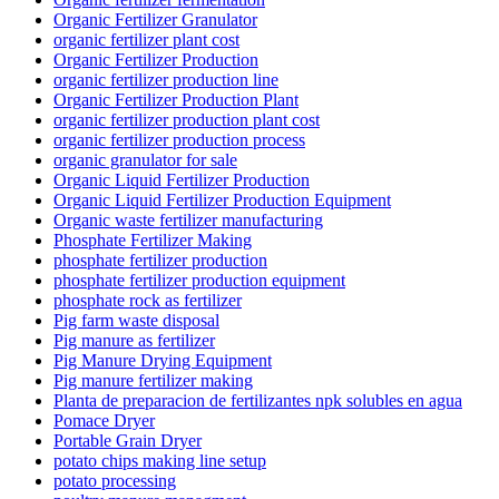
Organic Fertilizer Granulator
organic fertilizer plant cost
Organic Fertilizer Production
organic fertilizer production line
Organic Fertilizer Production Plant
organic fertilizer production plant cost
organic fertilizer production process
organic granulator for sale
Organic Liquid Fertilizer Production
Organic Liquid Fertilizer Production Equipment
Organic waste fertilizer manufacturing
Phosphate Fertilizer Making
phosphate fertilizer production
phosphate fertilizer production equipment
phosphate rock as fertilizer
Pig farm waste disposal
Pig manure as fertilizer
Pig Manure Drying Equipment
Pig manure fertilizer making
Planta de preparacion de fertilizantes npk solubles en agua
Pomace Dryer
Portable Grain Dryer
potato chips making line setup
potato processing