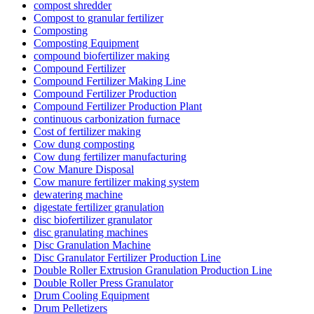
compost shredder
Compost to granular fertilizer
Composting
Composting Equipment
compound biofertilizer making
Compound Fertilizer
Compound Fertilizer Making Line
Compound Fertilizer Production
Compound Fertilizer Production Plant
continuous carbonization furnace
Cost of fertilizer making
Cow dung composting
Cow dung fertilizer manufacturing
Cow Manure Disposal
Cow manure fertilizer making system
dewatering machine
digestate fertilizer granulation
disc biofertilizer granulator
disc granulating machines
Disc Granulation Machine
Disc Granulator Fertilizer Production Line
Double Roller Extrusion Granulation Production Line
Double Roller Press Granulator
Drum Cooling Equipment
Drum Pelletizers