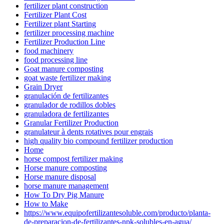
fertilizer plant construction
Fertilizer Plant Cost
Fertilizer plant Starting
fertilizer processing machine
Fertilizer Production Line
food machinery
food processing line
Goat manure composting
goat waste fertilizer making
Grain Dryer
granulación de fertilizantes
granulador de rodillos dobles
granuladora de fertilizantes
Granular Fertilizer Production
granulateur à dents rotatives pour engrais
high quality bio compound fertilizer production
Home
horse compost fertilizer making
Horse manure composting
Horse manure disposal
horse manure management
How To Dry Pig Manure
How to Make
https://www.equipofertilizantesoluble.com/producto/planta-
de-preparacion-de-fertilizantes-npk-solubles-en-agua/