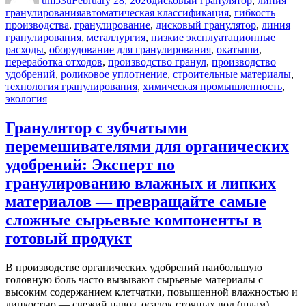
um53u
February 28, 2026
дисковый гранулятор
,
линия
Tags
гранулирования
автоматическая классификация
,
гибкость
производства
,
гранулирование
,
дисковый гранулятор
,
линия
гранулирования
,
металлургия
,
низкие эксплуатационные
расходы
,
оборудование для гранулирования
,
окатыши
,
переработка отходов
,
производство гранул
,
производство
удобрений
,
роликовое уплотнение
,
строительные материалы
,
технология гранулирования
,
химическая промышленность
,
экология
Гранулятор с зубчатыми
перемешивателями для органических
удобрений: Эксперт по
гранулированию влажных и липких
материалов — превращайте самые
сложные сырьевые компоненты в
готовый продукт
В производстве органических удобрений наибольшую
головную боль часто вызывают сырьевые материалы с
высоким содержанием клетчатки, повышенной влажностью и
липкостью — свежий навоз, осадок сточных вод (шлам),