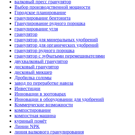
валковый пресс гранулятор
Выбор производственной мощности
Городское планирование
гранулирование бентонита
Гранулирование рудного порошка
гранулирование угля
гранулятор
гранулятор для минеральных удобрений
гранулятор для органических удобрений
гранулятор рудного порошка
гранулятор с зубчатыми перемешивателями
двухвалковый гранулятор
дисковый гранулятор
дисковый микшер
Дробилка соломы
завод по переработке навоза
Инвестиции
Инновации в зоотоварах
Инновации в оборудовании для удобрений
Коммерческие возможности
компостирование
компостная машина
куриный помёт
Линии NPK
линия валкового гранулирования