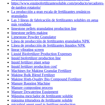
https://www.equipofertilizantesoluble.com/producto/secadores-
de-tambor-rotatorio/
La producción a gran escala de fertilizantes orgánicos
granulados
Las 3 líneas de fabricación de fertilizantes solubles en agua
más vendidas
limestone pellets granulating production line
limestone pellets making
Limestone Powder Granulator
Línea de producción de fertilizantes granulados NPK
Línea de producción de fertilizantes líquidos NPK
linear vibrating screen
Liquid Biofertilizer Production Expenses
liquid biofertilizer production line
liquid fertilizer plant setup
liquid fertilizer production cost'
Machines for Making Granular Fertilizer
Making Bulk Blend Fertilizer
Making High-Quality Bio Compound Fertilizer
Manure Bagging Machine
Manure composting process
Manure Dewatering Equipment
Máquina mezclador de fertilizante soluble
máquina trituradora de fertilizante soluble
microbial agent used in fertilizer production