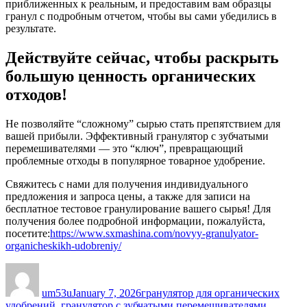
приближенных к реальным, и предоставим вам образцы
гранул с подробным отчетом, чтобы вы сами убедились в
результате.
Действуйте сейчас, чтобы раскрыть
большую ценность органических
отходов!
Не позволяйте “сложному” сырью стать препятствием для
вашей прибыли. Эффективный гранулятор с зубчатыми
перемешивателями — это “ключ”, превращающий
проблемные отходы в популярное товарное удобрение.
Свяжитесь с нами для получения индивидуального
предложения и запроса цены, а также для записи на
бесплатное тестовое гранулирование вашего сырья! Для
получения более подробной информации, пожалуйста,
посетите:
https://www.sxmashina.com/novyy-granulyator-
organicheskikh-udobreniy/
Author
Posted
Categories
on
um53u
January 7, 2026
гранулятор для органических
Tags
удобрений
,
гранулятор с зубчатыми перемешивателями