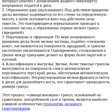
материал (обычно с добавлением жидкого связующего)
непрерывно подается в диск.
2. Образование ядер (окукливание): Под действием вращения
диска материал поднимается по его стенке на определенную
высоту, а затем скатывается вниз под действием силы
тяжести. Это повторяющееся перекатывание приводит к
слипанию частиц и образованию первых мелких гранул
(зародышей).
3. Накатывание и сферизация: По мере непрерывного
вращения диска более мелкие частицы, подобно «снежному
кому», наслаиваются на поверхность зародышей, и гранулы
постепенно увеличиваются. Одновременно, столкновения и
трение между гранулами делают их форму более округлой и
плотной.
4. Классификация и выгрузка: Зрелые, более тяжелые гранулы
вытесняются на поверхность слоя и автоматически
переливаются через край диска, обеспечивая автоматическую
классификацию. Негранулированная мелкая фракция остается
в диске для дальнейшего роста, что гарантирует однородность
размера гранул.
Этот процесс «самоорганизации» гранул, основанный на
гравитации, центробежной силе и трении, является наиболее
изящной особенностью
технологии дискового
гранулирования
.