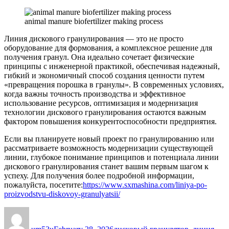
animal manure biofertilizer making process
Линия дискового гранулирования — это не просто
оборудование для формования, а комплексное решение для
получения гранул. Она идеально сочетает физические
принципы с инженерной практикой, обеспечивая надежный,
гибкий и экономичный способ создания ценности путем
«превращения порошка в гранулы». В современных условиях,
когда важны точность производства и эффективное
использование ресурсов, оптимизация и модернизация
технологии дискового гранулирования остаются важным
фактором повышения конкурентоспособности предприятия.
Если вы планируете новый проект по гранулированию или
рассматриваете возможность модернизации существующей
линии, глубокое понимание принципов и потенциала линии
дискового гранулирования станет вашим первым шагом к
успеху. Для получения более подробной информации,
пожалуйста, посетите:
https://www.sxmashina.com/liniya-po-
proizvodstvu-diskovoy-granulyatsii/
Author
Posted
Categories
on