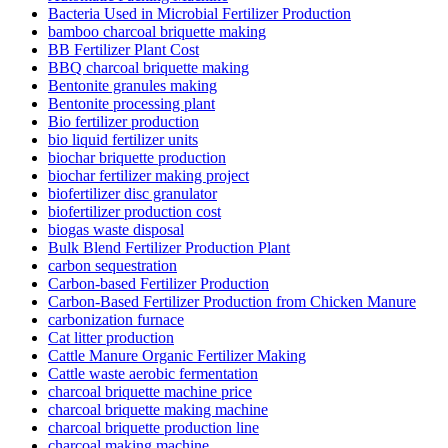
Bacteria Used in Microbial Fertilizer Production
bamboo charcoal briquette making
BB Fertilizer Plant Cost
BBQ charcoal briquette making
Bentonite granules making
Bentonite processing plant
Bio fertilizer production
bio liquid fertilizer units
biochar briquette production
biochar fertilizer making project
biofertilizer disc granulator
biofertilizer production cost
biogas waste disposal
Bulk Blend Fertilizer Production Plant
carbon sequestration
Carbon-based Fertilizer Production
Carbon-Based Fertilizer Production from Chicken Manure
carbonization furnace
Cat litter production
Cattle Manure Organic Fertilizer Making
Cattle waste aerobic fermentation
charcoal briquette machine price
charcoal briquette making machine
charcoal briquette production line
charcoal making machine