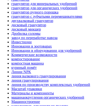
гранулятор для минеральных удобрений
гранулятор для органических удобрений
гранулятор рудного порошка
гранулятор с зубчатыми перемешивателями
двухвалковый гранулятор
дисковый гранулятор
дисковый микшер
Дробилка соломы
завод по переработке навоза
Инвестиции
Инновации в зоотоварах
Инновации в оборудовании для удобрений
Коммерческие возможности
компостирование
компостная машина
куриный помёт
Линии NPK
линия валкового гранулирования
линия гранулирования
линия по производству комплексных удобрений
Масштаб упаковки
Материалы и компоненты
машинаокругления органических удобрений
Машиностроение
наполнитель для кошачьих туалето