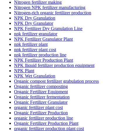
Nitrogen fertilizer making
Nitrogen NPK fertilizer manufacturing
Nitrogen-rich organic fertilizer production
NPK Dry Granulation
NPK Dry Granulator
NPK Fertilizer Dry Granulation Line
npk fertilizer granulator
NPK Fertilizer Granulator Plant
npk fertilizer plant
npk fertilizer plant cost
npk fertilizer production line
NPK Fertilizer Production Plant
NPK lliquid fertilizer production equipment
NPK Plant
NPK Wet Granulation
Organic compost fertilizer grabulation process
Organic fertilizer composting
Organic Fertilizer Equipment
Organic fertilizer fermentation
Organic Fertilizer Granulator
organic fertilizer plant cost
Organic Fertilizer Production
organic fertilizer production line
Organic Fertilizer Production Plant
organic fertilizer production plant cost