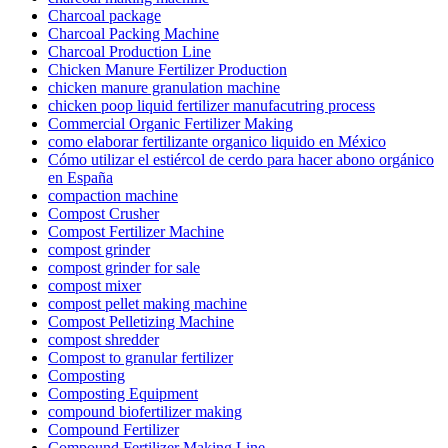
Charcoal package
Charcoal Packing Machine
Charcoal Production Line
Chicken Manure Fertilizer Production
chicken manure granulation machine
chicken poop liquid fertilizer manufacutring process
Commercial Organic Fertilizer Making
como elaborar fertilizante organico liquido en México
Cómo utilizar el estiércol de cerdo para hacer abono orgánico
en España
compaction machine
Compost Crusher
Compost Fertilizer Machine
compost grinder
compost grinder for sale
compost mixer
compost pellet making machine
Compost Pelletizing Machine
compost shredder
Compost to granular fertilizer
Composting
Composting Equipment
compound biofertilizer making
Compound Fertilizer
Compound Fertilizer Making Line