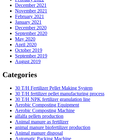
December 2021
November 2021
February 2021
January 2021
December 2020
September 2020
May 2020
April 2020
October 2019
September 2019
August 2019
Categories
30 T/H Fertilizer Pellet Making System
30 T/H fertilizer pellet manufacturing process
30 T/H NPK fertilizer granulation line
Aerobic Composting Equipment
Aerobic Composting Machine
alfalfa pellets production
Animal manure as fertilizer
animal manure biofertilizer production
Animal manure disposal
Automatic Packing Machine