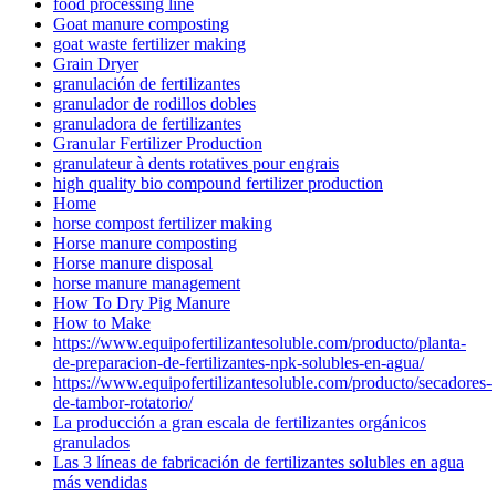
food processing line
Goat manure composting
goat waste fertilizer making
Grain Dryer
granulación de fertilizantes
granulador de rodillos dobles
granuladora de fertilizantes
Granular Fertilizer Production
granulateur à dents rotatives pour engrais
high quality bio compound fertilizer production
Home
horse compost fertilizer making
Horse manure composting
Horse manure disposal
horse manure management
How To Dry Pig Manure
How to Make
https://www.equipofertilizantesoluble.com/producto/planta-
de-preparacion-de-fertilizantes-npk-solubles-en-agua/
https://www.equipofertilizantesoluble.com/producto/secadores-
de-tambor-rotatorio/
La producción a gran escala de fertilizantes orgánicos
granulados
Las 3 líneas de fabricación de fertilizantes solubles en agua
más vendidas