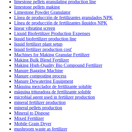
limestone pellets granulating production line
limestone pellets making
Limestone Powder Granulator
Línea de producción de fertilizantes granulados NPK
Línea de producción de fertilizantes líquidos NPK
linear vibrating screen
Liquid Biofertilizer Production Expenses
liquid biofertilizer production line
liquid fertilizer plant setup
liquid fertilizer production cost'
Machines for Making Granular Fertilizer
Making Bulk Blend Fertilizer
Making High-Quality Bio Compound Fertilizer
Manure Bagging Machine
Manure composting process
Manure Dewatering Equipment
Máquina mezclador de fertilizante soluble
máquina trituradora de fertilizante soluble
microbial agent used in fertilizer production
mineral fertilizer production
mineral pellets production
Mineral to Dispose
Mixed Fertilizer
Mobile Grain Dryer
mushroom waste as fertilizer