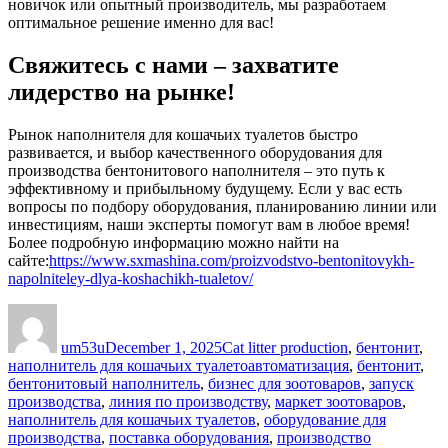
новичок или опытный производитель, мы разработаем
оптимальное решение именно для вас!
Свяжитесь с нами – захватите
лидерство на рынке!
Рынок наполнителя для кошачьих туалетов быстро
развивается, и выбор качественного оборудования для
производства бентонитового наполнителя – это путь к
эффективному и прибыльному будущему. Если у вас есть
вопросы по подбору оборудования, планированию линии или
инвестициям, наши эксперты помогут вам в любое время!
Более подробную информацию можно найти на
сайте:
https://www.sxmashina.com/proizvodstvo-bentonitovykh-
napolniteley-dlya-koshachikh-tualetov/
Author
Posted
Categories
on
um53u
December 1, 2025
Cat litter production
,
бентонит
,
Tags
наполнитель для кошачьих туалето
автоматизация
,
бентонит
,
бентонитовый наполнитель
,
бизнес для зоотоваров
,
запуск
производства
,
линия по производству
,
маркет зоотоваров
,
наполнитель для кошачьих туалетов
,
оборудование для
производства
,
поставка оборудования
,
производство