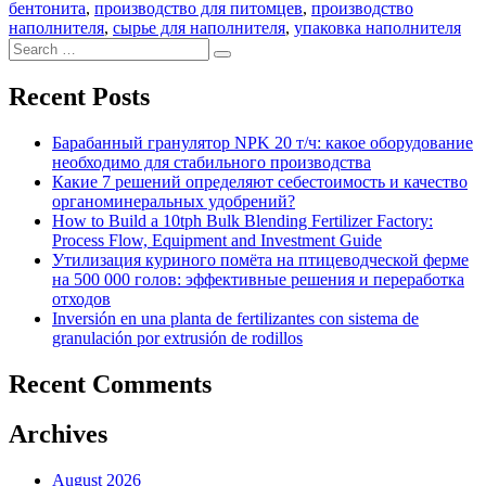
бентонита
,
производство для питомцев
,
производство
наполнителя
,
сырье для наполнителя
,
упаковка наполнителя
Search
Search
for:
Recent Posts
Барабанный гранулятор NPK 20 т/ч: какое оборудование
необходимо для стабильного производства
Какие 7 решений определяют себестоимость и качество
органоминеральных удобрений?
How to Build a 10tph Bulk Blending Fertilizer Factory:
Process Flow, Equipment and Investment Guide
Утилизация куриного помёта на птицеводческой ферме
на 500 000 голов: эффективные решения и переработка
отходов
Inversión en una planta de fertilizantes con sistema de
granulación por extrusión de rodillos
Recent Comments
Archives
August 2026