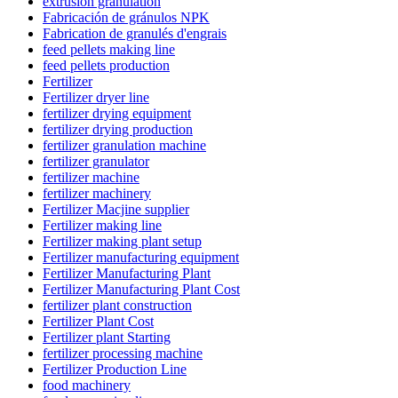
extrusion granulation
Fabricación de gránulos NPK
Fabrication de granulés d'engrais
feed pellets making line
feed pellets production
Fertilizer
Fertilizer dryer line
fertilizer drying equipment
fertilizer drying production
fertilizer granulation machine
fertilizer granulator
fertilizer machine
fertilizer machinery
Fertilizer Macjine supplier
Fertilizer making line
Fertilizer making plant setup
Fertilizer manufacturing equipment
Fertilizer Manufacturing Plant
Fertilizer Manufacturing Plant Cost
fertilizer plant construction
Fertilizer Plant Cost
Fertilizer plant Starting
fertilizer processing machine
Fertilizer Production Line
food machinery