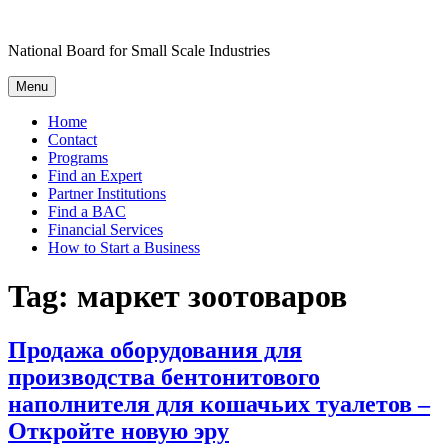
Skip
to
National Board for Small Scale Industries
content
Menu
Home
Contact
Programs
Find an Expert
Partner Institutions
Find a BAC
Financial Services
How to Start a Business
Tag:
маркет зоотоваров
Продажа оборудования для
производства бентонитового
наполнителя для кошачьих туалетов –
Откройте новую эру