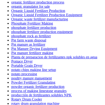
organic fertilizer production process
organic granulator for sale
Organic Liquid Fertilizer Production
Organic Liquid Fertilizer Production Equipment
Organic waste fertilizer manufacturing
Phosphate Fertilizer Making
phosphate fertilizer production
phosphate fertilizer production equipment
phosphate rock as fertilizer
Pig farm waste disposal
Pig manure as fertilizer
Pig Manure Drying Equipment
Pig manure fertilizer making
Planta de preparacion de fertilizantes npk solubles en agua
Pomace Dryer
Portable Grain Dryer
potato chips making line setup
potato processing
poultry manure managment
Powder Fertilizer Granulating
powder organic fertilizer production
process of making limestone granules
producción de fertilizantes solubles NPK
Rotary Drum Cooler
rotary drum granulation machine