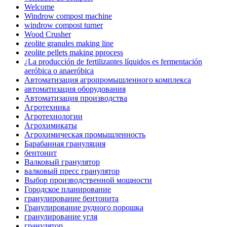
Welcome
Windrow compost machine
windrow compost turner
Wood Crusher
zeolite granules making line
zeolite pellets making pprocess
¿La producción de fertilizantes líquidos es fermentación
aeróbica o anaeróbica
Автоматизация агропромышленного комплекса
автоматизация оборудования
Автоматизация производства
Агротехника
Агротехнологии
Агрохимикаты
Агрохимическая промышленность
Барабанная грануляция
бентонит
Валковый гранулятор
валковый пресс гранулятор
Выбор производственной мощности
Городское планирование
гранулирование бентонита
Гранулирование рудного порошка
гранулирование угля
гранулятор