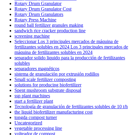
Rotary Drum Granulator
Rotary Drum Granulator Cost
Rotary Drum Granulators
Rotary Press Machine
round ball fertilizer granules making
sandwich rice cracker production line
screening machine
Seleccionar Los 3 principales mercados de máquina de
fertilizantes solubles en 2024 Los 3 principales mercados de
máquina de fertilizantes solubles en 2024
separador solido liquido para la producción de fertilizantes
solubles
separadores magnéticos
sistema de granulación por extrusión rodillos
Small scale fertilizer composting
solutions for producing biofertilizer
Spent mushroom substrate disposal
ssp plant machines
start a fertilizer plant
Tecnología de granulación de fertilizantes solubles de 10 t/h
the liquid biofertilizer manufacturing cost
tongda compost turner
Uncategorized
vegetable processing line
volteador de compost