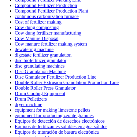
Compound Fertilizer Production
Compound Fertilizer Production Plant
continuous carbonization furnace
Cost of fertilizer making
Cow dung composting
Cow dung fertilizer manufacturing
Cow Manure Disposal
Cow manure fertilizer making system
dewatering machine
digestate fertilizer granulation
disc biofertilizer granulator
disc granulating machines
Disc Granulation Machine
Disc Granulator Fertilizer Production Line
Double Roller Extrusion Granulation Production Line
Double Roller Press Granulator
Drum Cooling Equipment
Drum Pelletizers
dryer machine
equipment for making limestone pellets
equipment for producing zeolite granules
Equipos de detección de desechos electrónicos
Equipos de fertilizantes solubles en agua sólidos
Equipos de trituración de basura electrónica