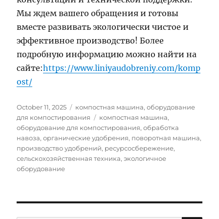
Мы ждем вашего обращения и готовы
вместе развивать экологически чистое и
эффективное производство! Более
подробную информацию можно найти на
сайте:
https://www.liniyaudobreniy.com/komp
ost/
Posted
Categories
October 11, 2025
компостная машина
,
оборудование
on
Tags
для компостирования
компостная машина
,
оборудование для компостирования
,
обработка
навоза
,
органические удобрения
,
поворотная машина
,
производство удобрений
,
ресурсосбережение
,
сельскохозяйственная техника
,
экологичное
оборудование