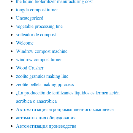
the liquid biofertilizer manufacturing cost
tongda compost turner
Uncategorized
vegetable processing line
volteador de compost
Welcome
Windrow compost machine
windrow compost turner
Wood Crusher
zeolite granules making line
zeolite pellets making pprocess
¿La producción de fertilizantes líquidos es fermentación
aeróbica o anaeróbica
Автоматизация агропромышленного комплекса
автоматизация оборудования
Автоматизация производства