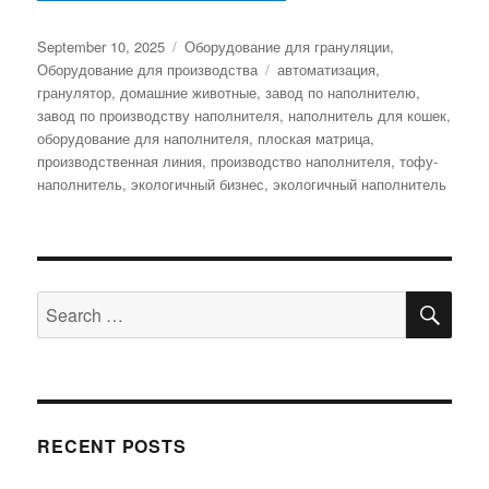
Posted
Categories
September 10, 2025
Оборудование для грануляции
,
on
Tags
Оборудование для производства
автоматизация
,
гранулятор
,
домашние животные
,
завод по наполнителю
,
завод по производству наполнителя
,
наполнитель для кошек
,
оборудование для наполнителя
,
плоская матрица
,
производственная линия
,
производство наполнителя
,
тофу-
наполнитель
,
экологичный бизнес
,
экологичный наполнитель
SE
Search
for:
RECENT POSTS