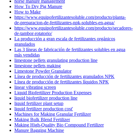
horse manure management
How To Dry Pig Manure
How to Make
https://www.equipofertilizantesoluble.com/producto/planta-
de-preparacion-de-fertilizantes-npk-solubles-en-agua/
https://www.equipofertilizantesoluble.com/producto/secadores-
de-tambor-rotatorio/
La producción a gran escala de fertilizantes orgánicos
granulados
Las 3 líneas de fabricación de fertilizantes solubles en agua
más vendidas
limestone pellets granulating production line
limestone pellets making
Limestone Powder Granulator
Línea de producción de fertilizantes granulados NPK
Línea de producción de fertilizantes líquidos NPK
linear vibrating screen
Liquid Biofertilizer Production Expenses
liquid biofertilizer production line
liquid fertilizer plant setup
liquid fertilizer production cost'
Machines for Making Granular Fertilizer
Making Bulk Blend Fertilizer
Making High-Quality Bio Compound Fertilizer
Manure Bagging Machine