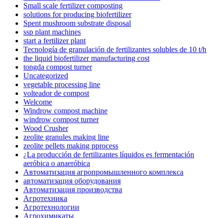
Small scale fertilizer composting
solutions for producing biofertilizer
Spent mushroom substrate disposal
ssp plant machines
start a fertilizer plant
Tecnología de granulación de fertilizantes solubles de 10 t/h
the liquid biofertilizer manufacturing cost
tongda compost turner
Uncategorized
vegetable processing line
volteador de compost
Welcome
Windrow compost machine
windrow compost turner
Wood Crusher
zeolite granules making line
zeolite pellets making pprocess
¿La producción de fertilizantes líquidos es fermentación
aeróbica o anaeróbica
Автоматизация агропромышленного комплекса
автоматизация оборудования
Автоматизация производства
Агротехника
Агротехнологии
Агрохимикаты