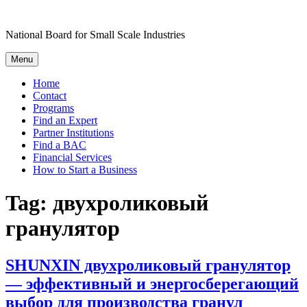
Skip
to
National Board for Small Scale Industries
content
Menu
Home
Contact
Programs
Find an Expert
Partner Institutions
Find a BAC
Financial Services
How to Start a Business
Tag:
двухроликовый
гранулятор
SHUNXIN двухроликовый гранулятор
— эффективный и энергосберегающий
выбор для производства гранул