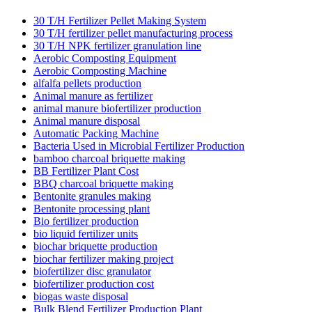
30 T/H Fertilizer Pellet Making System
30 T/H fertilizer pellet manufacturing process
30 T/H NPK fertilizer granulation line
Aerobic Composting Equipment
Aerobic Composting Machine
alfalfa pellets production
Animal manure as fertilizer
animal manure biofertilizer production
Animal manure disposal
Automatic Packing Machine
Bacteria Used in Microbial Fertilizer Production
bamboo charcoal briquette making
BB Fertilizer Plant Cost
BBQ charcoal briquette making
Bentonite granules making
Bentonite processing plant
Bio fertilizer production
bio liquid fertilizer units
biochar briquette production
biochar fertilizer making project
biofertilizer disc granulator
biofertilizer production cost
biogas waste disposal
Bulk Blend Fertilizer Production Plant