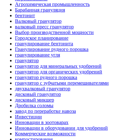
Агрохимическая промышленность
Барабанная грануляция
бентонит
Валковый гранулятор
валковый пресс гранулятор
Выбор производственной мощности
Городское планирование
гранулирование бентонита
Гранулирование рудного порошка
гранулирование угля
гранулятор
гранулятор для минеральных удобрений
гранулятор для органических удобрений
гранулятор рудного порошка
гранулятор с зубчатыми перемешивателями
двухвалковый гранулятор
дисковый гранулятор
дисковый микшер
Дробилка соломы
завод по переработке навоза
Инвестиции
Инновации в зоотоварах
Инновации в оборудовании для удобрений
Коммерческие возможности
компостирование