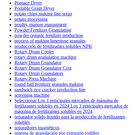
Pomace Dryer
Portable Grain Dryer
potato chips making line setup
potato processing
poultry manure managment
Powder Fertilizer Granulating
powder organic fertilizer production
process of making limestone granules
producción de fertilizantes solubles NPK
Rotary Drum Cooler
rotary drum granulation machine
Rotary Drum Granulator
Rotary Drum Granulator Cost
Rotary Drum Granulators
Rotary Press Machine
round ball fertilizer granules making
sandwich rice cracker production line
screening machine
Seleccionar Los 3 principales mercados de máquina de
fertilizantes solubles en 2024 Los 3 principales mercados de
máquina de fertilizantes solubles en 2024
separador solido liquido para la producción de fertilizantes
solubles
separadores magnéticos
sistema de granulación por extrusión rodillos