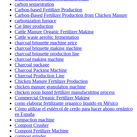
carbon sequestration
Carbon-based Fertilizer Production
Carbon-Based Fertilizer Production from Chicken Manure
carbonization furnace
Cat litter production
Cattle Manure Organic Fertilizer Making
Cattle waste aerobic fermentation
charcoal briquette machine price
charcoal briquette making machine
charcoal briquette production line
charcoal making machine
Charcoal package
Charcoal Packing Machine
Charcoal Production Line
Chicken Manure Fertilizer Production
chicken manure granulation machine
chicken poop liquid fertilizer manufacutring process
Commercial Organic Fertilizer Making
como elaborar fertilizante organico liquido en México
Cómo utilizar el estiércol de cerdo para hacer abono orgánico
en España
compaction machine
Compost Crusher
Compost Fertilizer Machine
compost grinder