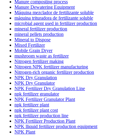
Manure composting process
Manure Dewatering Equipment
Máquina mezclador de fertilizante soluble
máquina trituradora de fertilizante soluble
microbial agent used in fertilizer production
mineral fertilizer production
mineral pellets production
Mineral to Dispose
Mixed Fertilizer
Mobile Grain Dryer
mushroom waste as fertilizer
Nitrogen fertilizer making
Nitrogen NPK fertilizer manufacturing
Nitrogen-rich organic fertilizer production
NPK Dry Granulation
NPK Dry Granulator
NPK Fertilizer Dry Granulation Line
npk fertilizer granulator
NPK Fertilizer Granulator Plant
npk fertilizer plant
npk fertilizer plant cost
npk fertilizer production line
NPK Fertilizer Production Plant
NPK lliquid fertilizer production equipment
NPK Plant