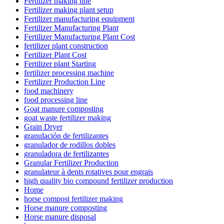
Fertilizer making line
Fertilizer making plant setup
Fertilizer manufacturing equipment
Fertilizer Manufacturing Plant
Fertilizer Manufacturing Plant Cost
fertilizer plant construction
Fertilizer Plant Cost
Fertilizer plant Starting
fertilizer processing machine
Fertilizer Production Line
food machinery
food processing line
Goat manure composting
goat waste fertilizer making
Grain Dryer
granulación de fertilizantes
granulador de rodillos dobles
granuladora de fertilizantes
Granular Fertilizer Production
granulateur à dents rotatives pour engrais
high quality bio compound fertilizer production
Home
horse compost fertilizer making
Horse manure composting
Horse manure disposal