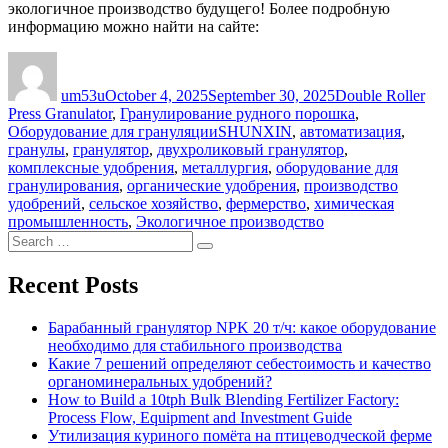
экологичное производство будущего! Более подробную
информацию можно найти на сайте:
Author
Posted
Categories
on
um53u
October 4, 2025
September 30, 2025
Double Roller
Press Granulator
,
Гранулирование рудного порошка
,
Tags
Оборудование для грануляции
SHUNXIN
,
автоматизация
,
гранулы
,
гранулятор
,
двухроликовый гранулятор
,
комплексные удобрения
,
металлургия
,
оборудование для
гранулирования
,
органические удобрения
,
производство
удобрений
,
сельское хозяйство
,
фермерство
,
химическая
промышленность
,
Экологичное производство
Search
Search
for:
Recent Posts
Барабанный гранулятор NPK 20 т/ч: какое оборудование
необходимо для стабильного производства
Какие 7 решений определяют себестоимость и качество
органоминеральных удобрений?
How to Build a 10tph Bulk Blending Fertilizer Factory:
Process Flow, Equipment and Investment Guide
Утилизация куриного помёта на птицеводческой ферме