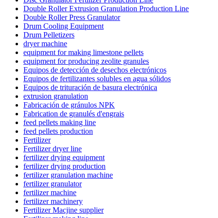
Double Roller Extrusion Granulation Production Line
Double Roller Press Granulator
Drum Cooling Equipment
Drum Pelletizers
dryer machine
equipment for making limestone pellets
equipment for producing zeolite granules
Equipos de detección de desechos electrónicos
Equipos de fertilizantes solubles en agua sólidos
Equipos de trituración de basura electrónica
extrusion granulation
Fabricación de gránulos NPK
Fabrication de granulés d'engrais
feed pellets making line
feed pellets production
Fertilizer
Fertilizer dryer line
fertilizer drying equipment
fertilizer drying production
fertilizer granulation machine
fertilizer granulator
fertilizer machine
fertilizer machinery
Fertilizer Macjine supplier