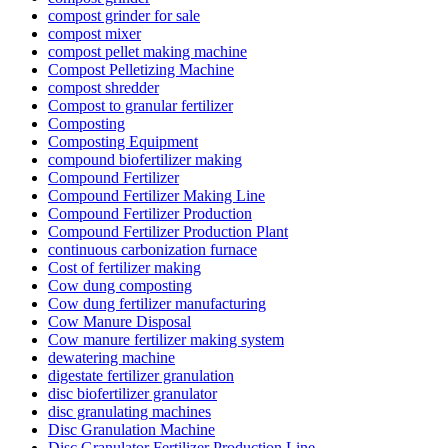
compost grinder for sale
compost mixer
compost pellet making machine
Compost Pelletizing Machine
compost shredder
Compost to granular fertilizer
Composting
Composting Equipment
compound biofertilizer making
Compound Fertilizer
Compound Fertilizer Making Line
Compound Fertilizer Production
Compound Fertilizer Production Plant
continuous carbonization furnace
Cost of fertilizer making
Cow dung composting
Cow dung fertilizer manufacturing
Cow Manure Disposal
Cow manure fertilizer making system
dewatering machine
digestate fertilizer granulation
disc biofertilizer granulator
disc granulating machines
Disc Granulation Machine
Disc Granulator Fertilizer Production Line