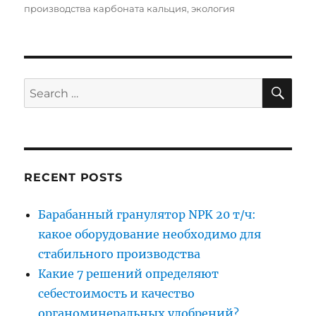
производства карбоната кальция
,
экология
SE
Search
for:
RECENT POSTS
Барабанный гранулятор NPK 20 т/ч:
какое оборудование необходимо для
стабильного производства
Какие 7 решений определяют
себестоимость и качество
органоминеральных удобрений?