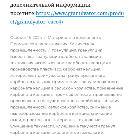
дополнительной информации
посетите:
https://www.granulyator.com/produ
ct/granulyator-caco3/
Posted
Categories
October 15, 2024
Материалы и компоненты
,
on
Промышленная технология
,
Химическая
Tags
промышленность
грануляция
,
грануляция
известняка
,
грануляция карбоната кальция
технология
,
использование карбоната кальция в
производстве пластмасс
,
карбонат кальция
,
материалы
,
преимущества гранулированного
карбоната кальция
,
применение гранулированного
карбоната кальция в сельском хозяйстве
,
применение
карбоната кальция в промышленности
,
производство
,
производство гранулированного карбоната кальция
,
промышленность
,
сельское хозяйство
,
снижение
пылеобразования карбоната кальция
,
снижение
пыли
,
строительные материалы
,
технологии
,
улучшение текучести
,
улучшение текучести гранул
карбоната кальция
,
экологичные технологии