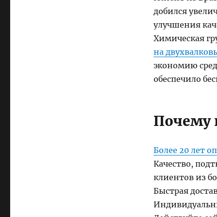
добился увели
улучшения кач
Химическая гр
на двухвалков
экономию сред
обеспечило бе
Почему 
Более 20 лет о
Качество, под
клиентов из бо
Быстрая доста
Индивидуальны