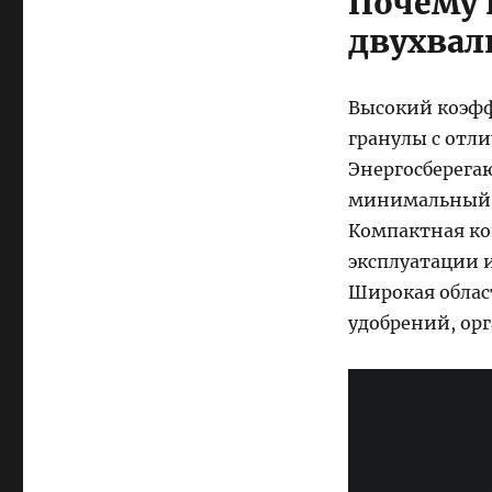
Почему
двухвал
Высокий коэфф
гранулы с отл
Энергосберега
минимальный ш
Компактная ко
эксплуатации 
Широкая облас
удобрений, ор