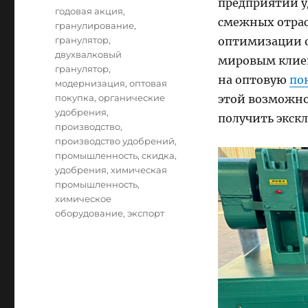
предприятий у
Tags
годовая акция
,
смежных отрас
гранулирование
,
гранулятор
,
оптимизации о
двухвалковый
мировым клиен
гранулятор
,
на оптовую
по
модернизация
,
оптовая
покупка
,
органические
этой возможно
удобрения
,
получить экск
производство
,
производство удобрений
,
промышленность
,
скидка
,
удобрения
,
химическая
промышленность
,
химическое
оборудование
,
экспорт