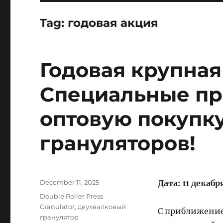
Tag:
годовая акция
Годовая крупная
Специальные пр
оптовую покупк
грануляторов!
Posted
December 11, 2025
Дата: 11 декабр
on
Categories
Double Roller Press
Granulator
,
двухвалковый
С приближение
гранулятор