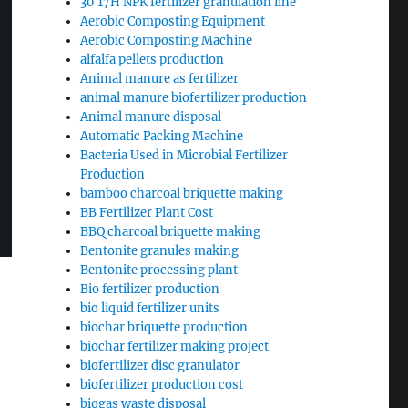
30 T/H NPK fertilizer granulation line
Aerobic Composting Equipment
Aerobic Composting Machine
alfalfa pellets production
Animal manure as fertilizer
animal manure biofertilizer production
Animal manure disposal
Automatic Packing Machine
Bacteria Used in Microbial Fertilizer
Production
bamboo charcoal briquette making
BB Fertilizer Plant Cost
BBQ charcoal briquette making
Bentonite granules making
Bentonite processing plant
Bio fertilizer production
bio liquid fertilizer units
biochar briquette production
biochar fertilizer making project
biofertilizer disc granulator
biofertilizer production cost
biogas waste disposal