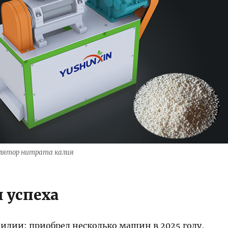
улятор нитрата калия
 успеха
илии: приобрел несколько машин в 2025 году,