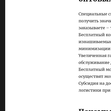
Специальные ск
получить знач
заказываете –
Бесплатный ко
изнашиваемые 
минимизации в
Увеличенная г
обслуживание 
Бесплатный мо
осуществят мо
Субсидия на д
логистики при