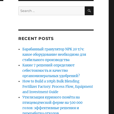
SEARCH
Search
for:
RECENT POSTS
Барабанный гранулятор NPK 20 т/ч:
какое оборудование необходимо для
стабильного производства
Какие 7 решений определяют
себестоимость и качество
органоминеральных удобрений?
How to Build a 10tph Bulk Blending
Fertilizer Factory: Process Flow, Equipment
and Investment Guide
Утилизация куриного помёта на
птицеводческой ферме на 500 000
голов: эффективные решения и
переработка отходов