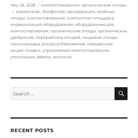
Posted
Categories
May 26, 2026
компостирование
,
органические отходы
on
Tags
агробизнес
,
биофильтр
,
дезодорация
,
зелёные
отходы
,
компостирование
,
компостная площадка
,
модернизация оборудования
,
оборудование для
компостирования
,
органические отходы
,
органическое
удобрение
,
переработка отходов
,
пищевые отходы
,
пусконаладка
,
ресурсосбережение
,
серединная
акция
,
скидки
,
управляемое компостирование
,
утилизация
,
ферма
,
экология
SE
Search
for:
RECENT POSTS