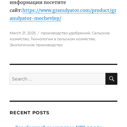
информации посетите
сайт:
https://www.granulyator.com/product/gr
anulyator-mocheviny/
Posted
Categories
March 21, 2025
производство удобрений
,
Сельское
on
хозяйство
,
Технологии в сельском хозяйстве
,
Экологичное производство
SE
Search
for:
RECENT POSTS