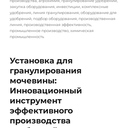
производства
,
агрохимия
,
гранулирование удобрений
,
закупка оборудования
,
инвестиции
,
комплексные
удобрения
,
линия гранулирования
,
оборудование для
удобрений
,
подбор оборудования
,
производственная
линия
,
производственная эффективность
,
промышленное производство
,
химическая
промышленность
Установка для
гранулирования
мочевины:
Инновационный
инструмент
эффективного
производства