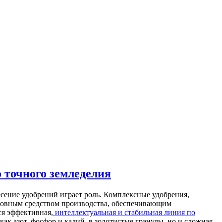
 точного земледелия
сение удобрений играет роль. Комплексные удобрения,
сновным средством производства, обеспечивающим
ся эффективная,
интеллектуальная и стабильная линия по
ак азот, фосфор и калий, в золотистые гранулы, но и сложная