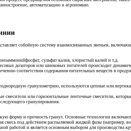
шиностроение, автоматизацию и агрономию.
линии
ставляет собойную систему взаимосвязанных звеньев, включа
ноаммонийфосфат, сульфат калия, хлористый калий и т.д.
совых дозаторов или шнековых питателей происходит динамичн
спечению соответствия содержания питательных веществ в проду
неоднородную гранулометрию, используются цепные или вертика
 смесители или горизонтальные ленточные смесители, которые 
оследующего гранулирования.
кую форму и прочность гранул. Основные технологии включают
вая смесь под действием распыляемой жидкой фазы (например, во
ьной работой и является основным выбором для производства к