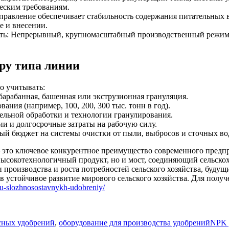
еским требованиям.
управление обеспечивает стабильность содержания питательных 
е и внесении.
сть: Непрерывный, крупномасштабный производственный режим 
ру типа линии
о учитывать:
арабанная, башенная или экструзионная грануляция.
ния (например, 100, 200, 300 тыс. тонн в год).
ельной обработки и технологии гранулирования.
и и долгосрочные затраты на рабочую силу.
ый бюджет на системы очистки от пыли, выбросов и сточных во
 это ключевое конкурентное преимущество современного предпр
высокотехнологичный продукт, но и мост, соединяющий сельско
 производства и роста потребностей сельского хозяйства, буду
 устойчивое развитие мирового сельского хозяйства. Для полу
vu-slozhnosostavnykh-udobreniy/
Tags
сных удобрений
,
оборудование для производства удобрений
NPK 