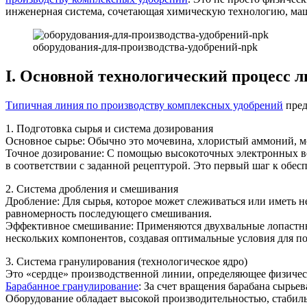
инженерная система, сочетающая химическую технологию, ма
оборудования-для-производства-удобрений-npk
I. Основной технологический процесс 
Типичная линия по производству комплексных удобрений
пред
1. Подготовка сырья и система дозирования
Основное сырье: Обычно это мочевина, хлористый аммоний, мо
Точное дозирование: С помощью высокоточных электронных ве
в соответствии с заданной рецептурой. Это первый шаг к обе
2. Система дробления и смешивания
Дробление: Для сырья, которое может слеживаться или иметь 
равномерность последующего смешивания.
Эффективное смешивание: Применяются двухвальные лопастные
нескольких компонентов, создавая оптимальные условия для п
3. Система гранулирования (технологическое ядро)
Это «сердце» производственной линии, определяющее физичес
Барабанное гранулирование
: За счет вращения барабана сырье
Оборудование обладает высокой производительностью, стабил