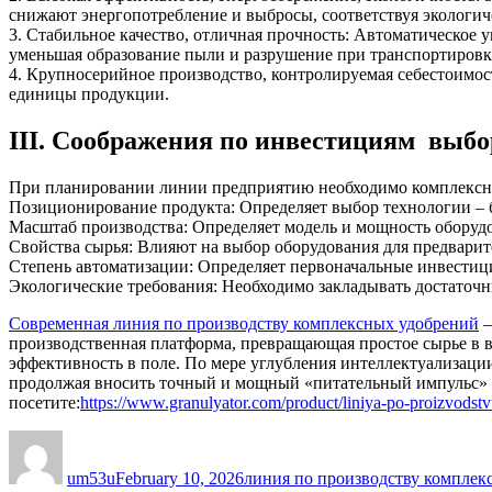
снижают энергопотребление и выбросы, соответствуя экологич
3. Стабильное качество, отличная прочность: Автоматическое 
уменьшая образование пыли и разрушение при транспортировк
4. Крупносерийное производство, контролируемая себестоимо
единицы продукции.
III. Соображения по инвестициям выбо
При планировании линии предприятию необходимо комплексн
Позиционирование продукта: Определяет выбор технологии – б
Масштаб производства: Определяет модель и мощность оборудова
Свойства сырья: Влияют на выбор оборудования для предварит
Степень автоматизации: Определяет первоначальные инвестици
Экологические требования: Необходимо закладывать достаточн
Современная линия по производству комплексных удобрений
–
производственная платформа, превращающая простое сырье в 
эффективность в поле. По мере углубления интеллектуализации
продолжая вносить точный и мощный «питательный импульс» в
посетите:
https://www.granulyator.com/product/liniya-po-proizvodst
Author
Posted
Categories
on
um53u
February 10, 2026
линия по производству комплек