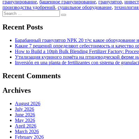
гранулирование
,
башенное гранулирование
,
гранулятор
,
инвест
производства удобрений
,
сушильное оборудование
,
технология
Search
Search
for:
Recent Posts
Барабанный гранулятор NPK 20 т/ч: какое оборудование 
Какие 7 решений определяют себестоимость и качество 
How to Build a 10tph Bulk Blending Fertilizer Factory: Proce
Утилизация куриного помёта на птицеводческой ферме на
Inversión en una planta de fertilizantes con sistema de granulac
Recent Comments
Archives
August 2026
July 2026
June 2026
May 2026
April 2026
March 2026
February 2026