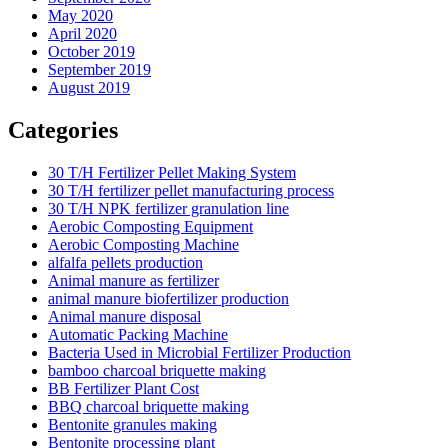
May 2020
April 2020
October 2019
September 2019
August 2019
Categories
30 T/H Fertilizer Pellet Making System
30 T/H fertilizer pellet manufacturing process
30 T/H NPK fertilizer granulation line
Aerobic Composting Equipment
Aerobic Composting Machine
alfalfa pellets production
Animal manure as fertilizer
animal manure biofertilizer production
Animal manure disposal
Automatic Packing Machine
Bacteria Used in Microbial Fertilizer Production
bamboo charcoal briquette making
BB Fertilizer Plant Cost
BBQ charcoal briquette making
Bentonite granules making
Bentonite processing plant