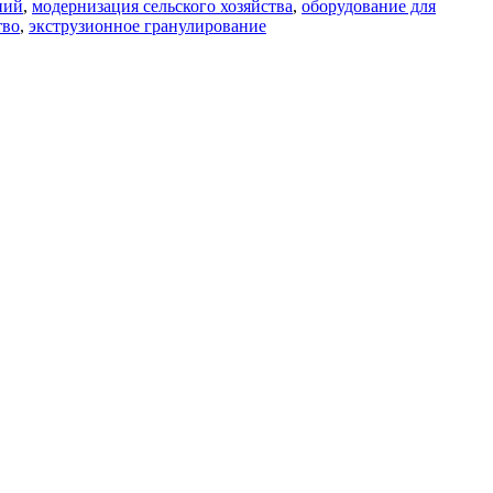
ний
,
модернизация сельского хозяйства
,
оборудование для
тво
,
экструзионное гранулирование