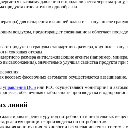
двергается высокому давлению и продавливается через матрицу,
ма продукта относительно однообразна.
ератора) для испарения излишней влаги из гранул после гранул
щим воздухом, предотвращает слеживание и облегчает последу
яют продукт на гранулы стандартного размера, крупные гранул
кл и сокращая отходы.
тандартного размера антислеживающие агенты (например, минер
о высвобождения), значительно улучшая свойства продукта при
правления
х весовых фасовочных автоматов осуществляется взвешивание,
мы
управления DCS
или PLC осуществляют мониторинг и автомати
процесса, обеспечивая стабильность производства и однородност
ых линий
ро адаптировать рецептуру под потребности в питательных вещес
, реализуя принцип «производства по потребности».
 Закрытая конструкция, технологии рекуперации тепла, системы