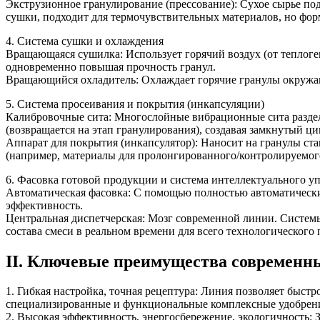
Экструзионное гранулирование (прессование): Сухое сырье по
сушки, подходит для термочувствительных материалов, но фор
4. Система сушки и охлаждения
Вращающаяся сушилка: Использует горячий воздух (от теплоген
одновременно повышая прочность гранул.
Вращающийся охладитель: Охлаждает горячие гранулы окружаю
5. Система просеивания и покрытия (инкапсуляции)
Калибровочные сита: Многослойные вибрационные сита раздел
(возвращается на этап гранулирования), создавая замкнутый ци
Аппарат для покрытия (инкапсулятор): Наносит на гранулы с
(например, материалы для пролонгированного/контролируемог
6. Фасовка готовой продукции и система интеллектуального у
Автоматическая фасовка: С помощью полностью автоматически
эффективность.
Центральная диспетчерская: Мозг современной линии. Систе
состава смеси в реальном времени для всего технологического 
II. Ключевые преимущества современн
1. Гибкая настройка, точная рецептура: Линия позволяет быст
специализированные и функциональные комплексные удобрения
2. Высокая эффективность, энергосбережение, экологичность: