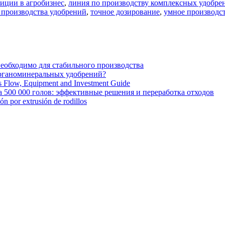
иции в агробизнес
,
линия по производству комплексных удобре
 производства удобрений
,
точное дозирование
,
умное производс
необходимо для стабильного производства
органоминеральных удобрений?
ss Flow, Equipment and Investment Guide
 500 000 голов: эффективные решения и переработка отходов
ión por extrusión de rodillos