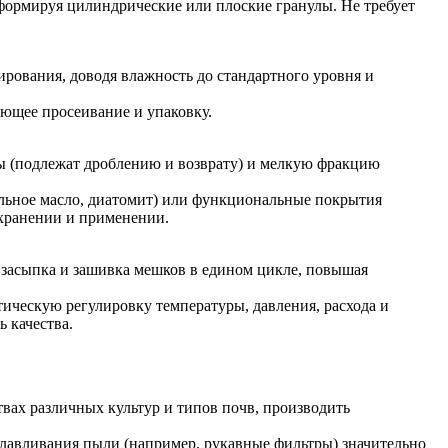
 формируя цилиндрические или плоские гранулы. Не требует
ирования, доводя влажность до стандартного уровня и
ющее просеивание и упаковку.
ы (подлежат дроблению и возврату) и мелкую фракцию
альное масло, диатомит) или функциональные покрытия
 хранении и применении.
 засыпка и зашивка мешков в едином цикле, повышая
ческую регулировку температуры, давления, расхода и
ь качества.
твах различных культур и типов почв, производить
 улавливания пыли (например, рукавные фильтры) значительно