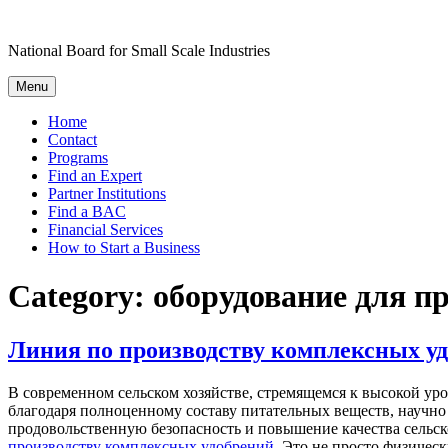
Skip
to
National Board for Small Scale Industries
content
Menu
Home
Contact
Programs
Find an Expert
Partner Institutions
Find a BAC
Financial Services
How to Start a Business
Category:
оборудование для п
Линия по производству комплексных уд
В современном сельском хозяйстве, стремящемся к высокой ур
благодаря полноценному составу питательных веществ, научн
продовольственную безопасность и повышение качества сельско
производству комплексных удобрений
. Это не просто физичес