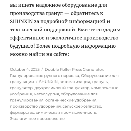
вы ищете надежное оборудование для
производства гранул — обратитесь к
SHUNXIN за подробной информацией и
технической поддержкой. Вместе создадим
эффективное и экологичное производство
будущего! Более подробную информацию
можно найти на сайте:
Posted
Categories
October 4, 2025
Double Roller Press Granulator
,
on
Гранулирование рудного порошка
,
Оборудование для
Tags
грануляции
SHUNXIN
,
автоматизация
,
гранулы
,
гранулятор
,
двухроликовый гранулятор
,
комплексные
удобрения
,
металлургия
,
оборудование для
гранулирования
,
органические удобрения
,
производство удобрений
,
сельское хозяйство
,
фермерство
,
химическая промышленность
,
Экологичное производство