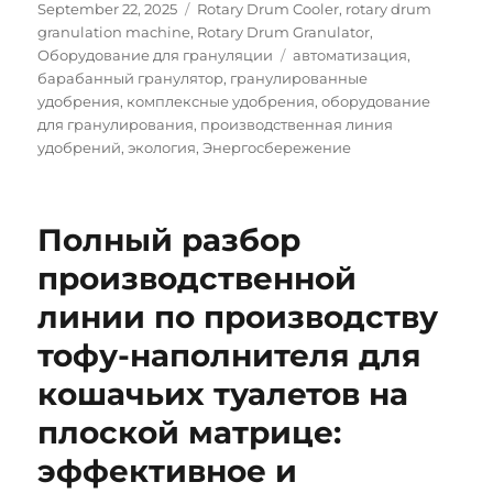
Posted
Categories
September 22, 2025
Rotary Drum Cooler
,
rotary drum
on
granulation machine
,
Rotary Drum Granulator
,
Tags
Оборудование для грануляции
автоматизация
,
барабанный гранулятор
,
гранулированные
удобрения
,
комплексные удобрения
,
оборудование
для гранулирования
,
производственная линия
удобрений
,
экология
,
Энергосбережение
Полный разбор
производственной
линии по производству
тофу-наполнителя для
кошачьих туалетов на
плоской матрице:
эффективное и