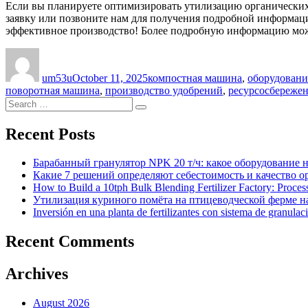
Если вы планируете оптимизировать утилизацию органических
заявку или позвоните нам для получения подробной информаци
эффективное производство! Более подробную информацию мож
Author
Posted
Categories
on
um53u
October 11, 2025
компостная машина
,
оборудовани
поворотная машина
,
производство удобрений
,
ресурсосбереже
Search
Search
for:
Recent Posts
Барабанный гранулятор NPK 20 т/ч: какое оборудование 
Какие 7 решений определяют себестоимость и качество 
How to Build a 10tph Bulk Blending Fertilizer Factory: Proce
Утилизация куриного помёта на птицеводческой ферме на
Inversión en una planta de fertilizantes con sistema de granulac
Recent Comments
Archives
August 2026