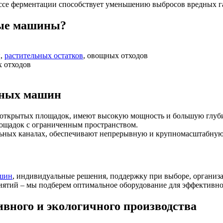
ссе ферментации способствует уменьшению выбросов вредных газ
ные машины?
ы,
растительных остатков
, овощных отходов
х отходов
тных машин
я открытых площадок, имеют высокую мощность и большую глуб
ощадок с ограниченным пространством.
льных каналах, обеспечивают непрерывную и крупномасштабную 
ашин
, индивидуальные решения, поддержку при выборе, организа
иятий – мы подберем оптимальное оборудование для эффективно
ивного и экологичного производства