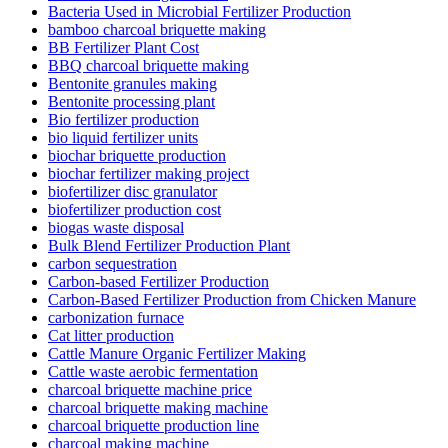
Bacteria Used in Microbial Fertilizer Production
bamboo charcoal briquette making
BB Fertilizer Plant Cost
BBQ charcoal briquette making
Bentonite granules making
Bentonite processing plant
Bio fertilizer production
bio liquid fertilizer units
biochar briquette production
biochar fertilizer making project
biofertilizer disc granulator
biofertilizer production cost
biogas waste disposal
Bulk Blend Fertilizer Production Plant
carbon sequestration
Carbon-based Fertilizer Production
Carbon-Based Fertilizer Production from Chicken Manure
carbonization furnace
Cat litter production
Cattle Manure Organic Fertilizer Making
Cattle waste aerobic fermentation
charcoal briquette machine price
charcoal briquette making machine
charcoal briquette production line
charcoal making machine