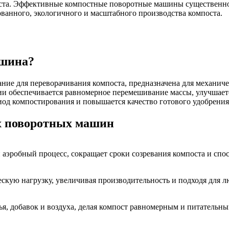
оста. Эффективные компостные поворотные машины существенн
ванного, экологичного и масштабного производства компоста.
ашина?
вание для переворачивания компоста, предназначена для механи
ии обеспечивается равномерное перемешивание массы, улучшает
иод компостирования и повышается качество готового удобрения
х поворотных машин
аэробный процесс, сокращает сроки созревания компоста и спо
ескую нагрузку, увеличивая производительность и подходя для 
, добавок и воздуха, делая компост равномерным и питательным