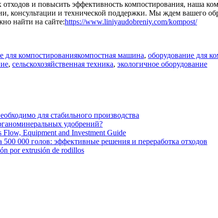
 отходов и повысить эффективность компостирования, наша ко
и, консультации и технической поддержки. Мы ждем вашего обр
но найти на сайте:
https://www.liniyaudobreniy.com/kompost/
Tags
е для компостирования
компостная машина
,
оборудование для к
ние
,
сельскохозяйственная техника
,
экологичное оборудование
необходимо для стабильного производства
органоминеральных удобрений?
ss Flow, Equipment and Investment Guide
 500 000 голов: эффективные решения и переработка отходов
ión por extrusión de rodillos