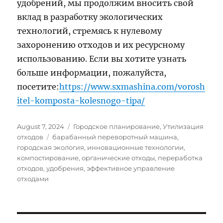
удобрений, мы продолжим вносить свой
вклад в разработку экологических
технологий, стремясь к нулевому
захоронению отходов и их ресурсному
использованию. Если вы хотите узнать
больше информации, пожалуйста,
посетите:
https://www.sxmashina.com/vorosh
itel-komposta-kolesnogo-tipa/
Posted
Categories
August 7, 2024
Городское планирование
,
Утилизация
on
Tags
отходов
барабанный переворотный машина
,
городская экология
,
инновационные технологии
,
компостирование
,
органические отходы
,
переработка
отходов
,
удобрения
,
эффективное управление
отходами