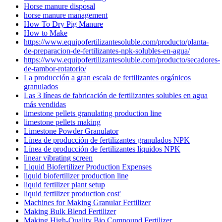
Horse manure disposal
horse manure management
How To Dry Pig Manure
How to Make
https://www.equipofertilizantesoluble.com/producto/planta-
de-preparacion-de-fertilizantes-npk-solubles-en-agua/
https://www.equipofertilizantesoluble.com/producto/secadores-
de-tambor-rotatorio/
La producción a gran escala de fertilizantes orgánicos
granulados
Las 3 líneas de fabricación de fertilizantes solubles en agua
más vendidas
limestone pellets granulating production line
limestone pellets making
Limestone Powder Granulator
Línea de producción de fertilizantes granulados NPK
Línea de producción de fertilizantes líquidos NPK
linear vibrating screen
Liquid Biofertilizer Production Expenses
liquid biofertilizer production line
liquid fertilizer plant setup
liquid fertilizer production cost'
Machines for Making Granular Fertilizer
Making Bulk Blend Fertilizer
Making High-Quality Bio Compound Fertilizer