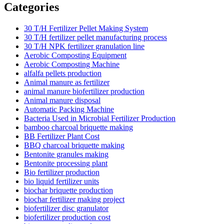
Categories
30 T/H Fertilizer Pellet Making System
30 T/H fertilizer pellet manufacturing process
30 T/H NPK fertilizer granulation line
Aerobic Composting Equipment
Aerobic Composting Machine
alfalfa pellets production
Animal manure as fertilizer
animal manure biofertilizer production
Animal manure disposal
Automatic Packing Machine
Bacteria Used in Microbial Fertilizer Production
bamboo charcoal briquette making
BB Fertilizer Plant Cost
BBQ charcoal briquette making
Bentonite granules making
Bentonite processing plant
Bio fertilizer production
bio liquid fertilizer units
biochar briquette production
biochar fertilizer making project
biofertilizer disc granulator
biofertilizer production cost