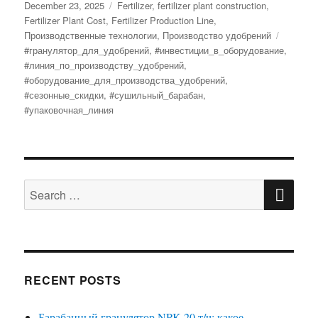
Posted
Categories
December 23, 2025
Fertilizer
,
fertilizer plant construction
,
on
Fertilizer Plant Cost
,
Fertilizer Production Line
,
Tags
Производственные технологии
,
Производство удобрений
#гранулятор_для_удобрений
,
#инвестиции_в_оборудование
,
#линия_по_производству_удобрений
,
#оборудование_для_производства_удобрений
,
#сезонные_скидки
,
#сушильный_барабан
,
#упаковочная_линия
SE
Search
for:
RECENT POSTS
Барабанный гранулятор NPK 20 т/ч: какое