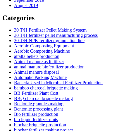
September 2019
August 2019
Categories
30 T/H Fertilizer Pellet Making System
30 T/H fertilizer pellet manufacturing process
30 T/H NPK fertilizer granulation line
Aerobic Composting Equipment
Aerobic Composting Machine
alfalfa pellets production
Animal manure as fertilizer
animal manure biofertilizer production
Animal manure disposal
Automatic Packing Machine
Bacteria Used in Microbial Fertilizer Production
bamboo charcoal briquette making
BB Fertilizer Plant Cost
BBQ charcoal briquette making
Bentonite granules making
Bentonite processing plant
Bio fertilizer production
bio liquid fertilizer units
biochar briquette production
biochar fertilizer making project