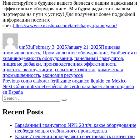
Инвестируйте в будущее вашего бизнеса с нашим надежным и
эффективным оборудованием. Мы будем рады стать вашим
партнером на пути к успеху! Для получения более подробной
информации посетите
сайт:
https://www.sxmashina.com/tarelchatyy-granulyator/
Author
Posted
Categories
on
um53u
February 3, 2025
January 21, 2025
Пищевая
промышленность
,
Промышленное оборудование
,
Удобрения и
Tags
химия
надежность оборудования
,
панельный гранулятор
,
пищевые добавки
,
производственная эффективность
,
простота эксплуатации
,
сельское хозяйство
,
химическая
промышленность
,
экономия ресурсов
Post
Previous
Previous
como elaborar fertilizante organico liquido en México
Next
post:
Next
Cómo utilizar el estiércol de cerdo para hacer abono orgánico
navigation
post:
en España
Search
Search
for:
Recent Posts
Барабанный гранулятор NPK 20 т/ч: какое оборудование
необходимо для стабильного производства
Какие 7 решений определяют себестоимость и качество