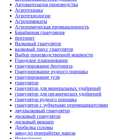
Автоматизация производства
Агротехника
Агротехнологии
Агрохимикаты
Агрохимическая промышленность
Барабанная грануляция
бентонит
Валковый гранулятор
валковый пресс гранулятор
Выбор производственной мощности
Городское планирование
гранулирование бентонита
Гранулирование рудного порошка
гранулирование угля
гранулятор
гранулятор для минеральных удобрений
гранулятор для органических удобрений
гранулятор рудного порошка
гранулятор с зубчатыми перемешивателями
двухвалковый гранулятор
дисковый гранулятор
дисковый микшер
Дробилка соломы
завод по переработке навоза
Инвестиции