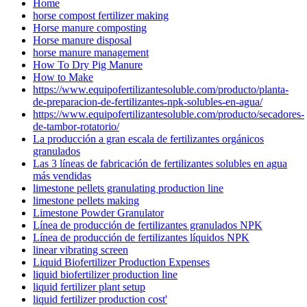
Home
horse compost fertilizer making
Horse manure composting
Horse manure disposal
horse manure management
How To Dry Pig Manure
How to Make
https://www.equipofertilizantesoluble.com/producto/planta-
de-preparacion-de-fertilizantes-npk-solubles-en-agua/
https://www.equipofertilizantesoluble.com/producto/secadores-
de-tambor-rotatorio/
La producción a gran escala de fertilizantes orgánicos
granulados
Las 3 líneas de fabricación de fertilizantes solubles en agua
más vendidas
limestone pellets granulating production line
limestone pellets making
Limestone Powder Granulator
Línea de producción de fertilizantes granulados NPK
Línea de producción de fertilizantes líquidos NPK
linear vibrating screen
Liquid Biofertilizer Production Expenses
liquid biofertilizer production line
liquid fertilizer plant setup
liquid fertilizer production cost'