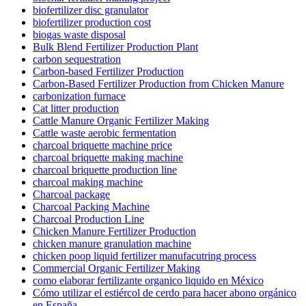
biofertilizer disc granulator
biofertilizer production cost
biogas waste disposal
Bulk Blend Fertilizer Production Plant
carbon sequestration
Carbon-based Fertilizer Production
Carbon-Based Fertilizer Production from Chicken Manure
carbonization furnace
Cat litter production
Cattle Manure Organic Fertilizer Making
Cattle waste aerobic fermentation
charcoal briquette machine price
charcoal briquette making machine
charcoal briquette production line
charcoal making machine
Charcoal package
Charcoal Packing Machine
Charcoal Production Line
Chicken Manure Fertilizer Production
chicken manure granulation machine
chicken poop liquid fertilizer manufacutring process
Commercial Organic Fertilizer Making
como elaborar fertilizante organico liquido en México
Cómo utilizar el estiércol de cerdo para hacer abono orgánico
en España