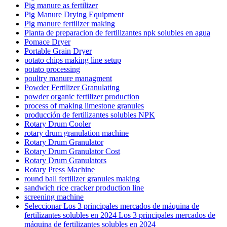
Pig manure as fertilizer
Pig Manure Drying Equipment
Pig manure fertilizer making
Planta de preparacion de fertilizantes npk solubles en agua
Pomace Dryer
Portable Grain Dryer
potato chips making line setup
potato processing
poultry manure managment
Powder Fertilizer Granulating
powder organic fertilizer production
process of making limestone granules
producción de fertilizantes solubles NPK
Rotary Drum Cooler
rotary drum granulation machine
Rotary Drum Granulator
Rotary Drum Granulator Cost
Rotary Drum Granulators
Rotary Press Machine
round ball fertilizer granules making
sandwich rice cracker production line
screening machine
Seleccionar Los 3 principales mercados de máquina de
fertilizantes solubles en 2024 Los 3 principales mercados de
máquina de fertilizantes solubles en 2024