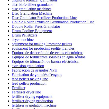
digestate fertilizer granulation
disc biofertilizer granulator
disc granulating machines
Disc Granulation Machine
Disc Granulator Fertilizer Production Line
Double Roller Extrusion Granulation Production Line
Double Roller Press Granulator
Drum Cooling Equipment
Drum Pelletizers
dryer machine
equipment for making limestone pellets
equipment for producing zeolite granules
Equipos de detección de desechos electrónicos
Equipos de fertilizantes solubles en agua sólidos
Equipos de trituración de basura electrónica
extrusion granulation
Fabricación de gránulos NPK
Fabrication de granulés d'engrais
feed pellets making line
feed pellets production
Fertilizer
Fertilizer dryer line
fertilizer drying equipment
fertilizer drying production
fertilizer granulation machine