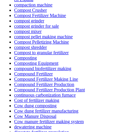
compaction machine
Compost Crusher
Compost Fertilizer Machine
compost grinder
compost grinder for sale
compost mixer
compost pellet making machine
Compost Pelletizing Machine
compost shredder
Compost to granular fertilizer
Composting
Composting Equipment
compound biofertilizer making
Compound Fertilizer
Compound Fertilizer Making Line
Compound Fertilizer Production
Compound Fertilizer Production Plant
continuous carbonization furnace
Cost of fertilizer making
Cow dung composting
Cow dung fertilizer manufacturing
Cow Manure Disposal
Cow manure fertilizer making system
dewatering machine