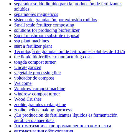
separador solido liquido para la producción de fertilizantes
solubles
separadores magnéticos
sistema de granulación por extrusión rodillos
Small scale fertilizer composting
solutions for producing biofertilizer
Spent mushroom substrate disposal
ssp plant machines
start a fertilizer plant
Tecnología de granulación de fertilizantes solubles de 10 t/h
the liquid biofertilizer manufacturing cost
tongda compost turner
Uncategorized
vegetable processing line
volteador de compost
Welcome
Windrow compost machine
windrow compost turner
Wood Crusher
zeolite granules making line
zeolite pellets making pprocess
¿La producción de fertilizantes líquidos es fermentación
aeróbica o anaeróbica
Автоматизация агропромышленного комплекса
автоматизация оборудования