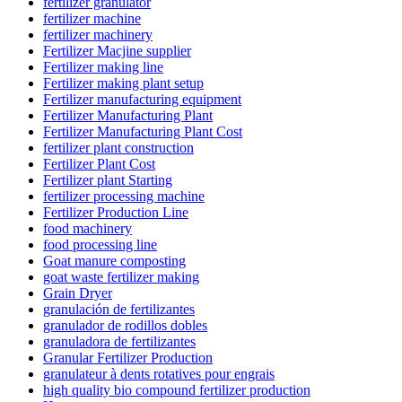
fertilizer granulator
fertilizer machine
fertilizer machinery
Fertilizer Macjine supplier
Fertilizer making line
Fertilizer making plant setup
Fertilizer manufacturing equipment
Fertilizer Manufacturing Plant
Fertilizer Manufacturing Plant Cost
fertilizer plant construction
Fertilizer Plant Cost
Fertilizer plant Starting
fertilizer processing machine
Fertilizer Production Line
food machinery
food processing line
Goat manure composting
goat waste fertilizer making
Grain Dryer
granulación de fertilizantes
granulador de rodillos dobles
granuladora de fertilizantes
Granular Fertilizer Production
granulateur à dents rotatives pour engrais
high quality bio compound fertilizer production