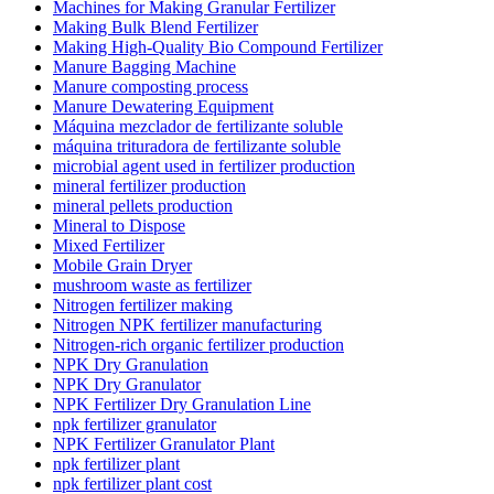
Machines for Making Granular Fertilizer
Making Bulk Blend Fertilizer
Making High-Quality Bio Compound Fertilizer
Manure Bagging Machine
Manure composting process
Manure Dewatering Equipment
Máquina mezclador de fertilizante soluble
máquina trituradora de fertilizante soluble
microbial agent used in fertilizer production
mineral fertilizer production
mineral pellets production
Mineral to Dispose
Mixed Fertilizer
Mobile Grain Dryer
mushroom waste as fertilizer
Nitrogen fertilizer making
Nitrogen NPK fertilizer manufacturing
Nitrogen-rich organic fertilizer production
NPK Dry Granulation
NPK Dry Granulator
NPK Fertilizer Dry Granulation Line
npk fertilizer granulator
NPK Fertilizer Granulator Plant
npk fertilizer plant
npk fertilizer plant cost