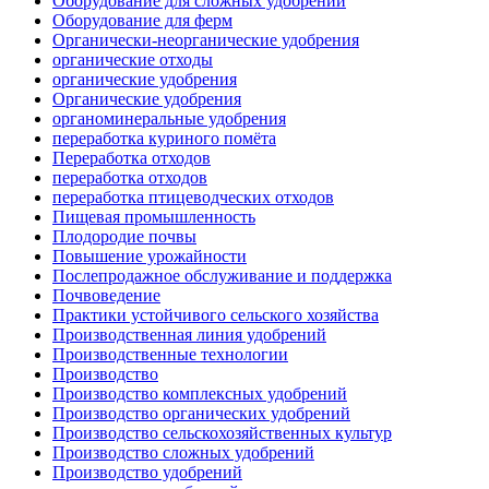
Оборудование для сложных удобрений
Оборудование для ферм
Органически-неорганические удобрения
органические отходы
органические удобрения
Органические удобрения
органоминеральные удобрения
переработка куриного помёта
Переработка отходов
переработка отходов
переработка птицеводческих отходов
Пищевая промышленность
Плодородие почвы
Повышение урожайности
Послепродажное обслуживание и поддержка
Почвоведение
Практики устойчивого сельского хозяйства
Производственная линия удобрений
Производственные технологии
Производство
Производство комплексных удобрений
Производство органических удобрений
Производство сельскохозяйственных культур
Производство сложных удобрений
Производство удобрений