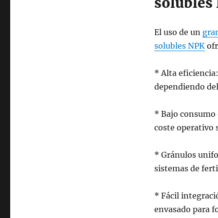
solubles
El uso de un
gran
solubles NPK
ofr
* Alta eficienci
dependiendo del
* Bajo consumo d
coste operativo 
* Gránulos unifo
sistemas de ferti
* Fácil integrac
envasado para f