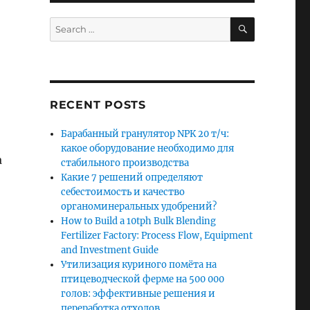
SEARCH
Search
for:
RECENT POSTS
Барабанный гранулятор NPK 20 т/ч:
какое оборудование необходимо для
a
стабильного производства
Какие 7 решений определяют
себестоимость и качество
органоминеральных удобрений?
How to Build a 10tph Bulk Blending
Fertilizer Factory: Process Flow, Equipment
and Investment Guide
Утилизация куриного помёта на
птицеводческой ферме на 500 000
голов: эффективные решения и
переработка отходов