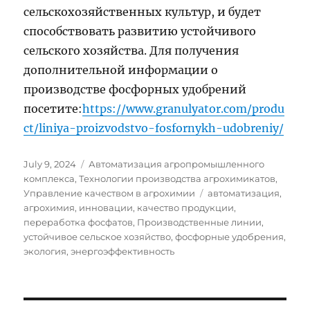
сельскохозяйственных культур, и будет
способствовать развитию устойчивого
сельского хозяйства. Для получения
дополнительной информации о
производстве фосфорных удобрений
посетите:
https://www.granulyator.com/produ
ct/liniya-proizvodstvo-fosfornykh-udobreniy/
Posted
Categories
July 9, 2024
Автоматизация агропромышленного
on
комплекса
,
Технологии производства агрохимикатов
,
Tags
Управление качеством в агрохимии
автоматизация
,
агрохимия
,
инновации
,
качество продукции
,
переработка фосфатов
,
Производственные линии
,
устойчивое сельское хозяйство
,
фосфорные удобрения
,
экология
,
энергоэффективность