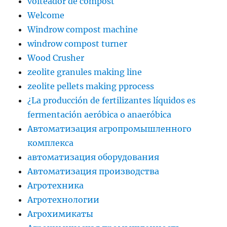
volteador de compost
Welcome
Windrow compost machine
windrow compost turner
Wood Crusher
zeolite granules making line
zeolite pellets making pprocess
¿La producción de fertilizantes líquidos es
fermentación aeróbica o anaeróbica
Автоматизация агропромышленного
комплекса
автоматизация оборудования
Автоматизация производства
Агротехника
Агротехнологии
Агрохимикаты