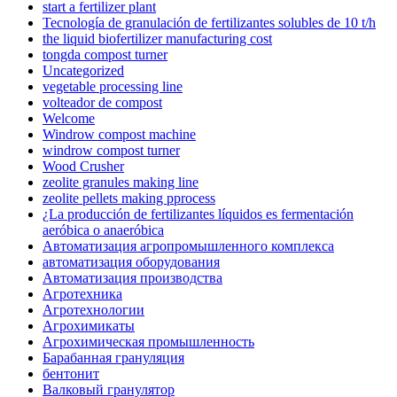
start a fertilizer plant
Tecnología de granulación de fertilizantes solubles de 10 t/h
the liquid biofertilizer manufacturing cost
tongda compost turner
Uncategorized
vegetable processing line
volteador de compost
Welcome
Windrow compost machine
windrow compost turner
Wood Crusher
zeolite granules making line
zeolite pellets making pprocess
¿La producción de fertilizantes líquidos es fermentación
aeróbica o anaeróbica
Автоматизация агропромышленного комплекса
автоматизация оборудования
Автоматизация производства
Агротехника
Агротехнологии
Агрохимикаты
Агрохимическая промышленность
Барабанная грануляция
бентонит
Валковый гранулятор