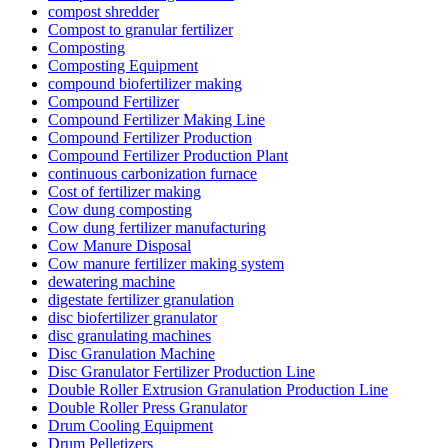
compost shredder
Compost to granular fertilizer
Composting
Composting Equipment
compound biofertilizer making
Compound Fertilizer
Compound Fertilizer Making Line
Compound Fertilizer Production
Compound Fertilizer Production Plant
continuous carbonization furnace
Cost of fertilizer making
Cow dung composting
Cow dung fertilizer manufacturing
Cow Manure Disposal
Cow manure fertilizer making system
dewatering machine
digestate fertilizer granulation
disc biofertilizer granulator
disc granulating machines
Disc Granulation Machine
Disc Granulator Fertilizer Production Line
Double Roller Extrusion Granulation Production Line
Double Roller Press Granulator
Drum Cooling Equipment
Drum Pelletizers