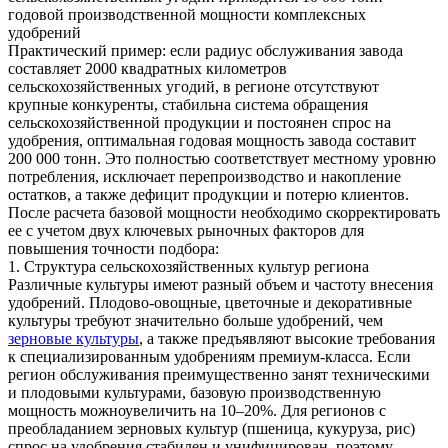
годовой производственной мощности комплексных
удобрений
Практический пример: если радиус обслуживания завода
составляет 2000 квадратных километров
сельскохозяйственных угодий, в регионе отсутствуют
крупные конкуренты, стабильна система обращения
сельскохозяйственной продукции и постоянен спрос на
удобрения, оптимальная годовая мощность завода составит
200 000 тонн. Это полностью соответствует местному уровню
потребления, исключает перепроизводство и накопление
остатков, а также дефицит продукции и потерю клиентов.
После расчета базовой мощности необходимо скорректировать
ее с учетом двух ключевых рыночных факторов для
повышения точности подбора:
1. Структура сельскохозяйственных культур региона
Различные культуры имеют разный объем и частоту внесения
удобрений. Плодово-овощные, цветочные и декоративные
культуры требуют значительно больше удобрений, чем
зерновые культуры
, а также предъявляют высокие требования
к специализированным удобрениям премиум-класса. Если
регион обслуживания преимущественно занят техническими
и плодовыми культурами, базовую производственную
мощность можноувеличить на 10–20%. Для регионов с
преобладанием зерновых культур (пшеница, кукуруза, рис)
спрос на удобрения стабилен и унифицирован, поэтому