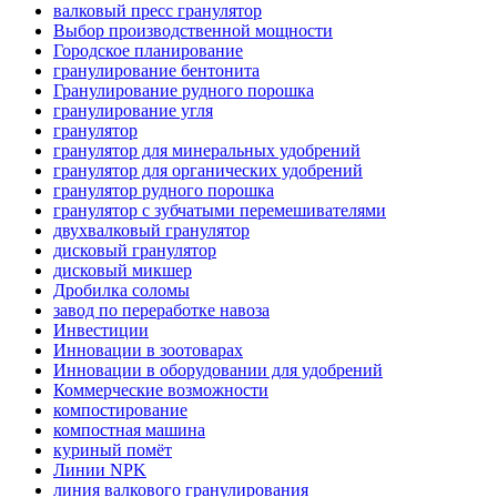
валковый пресс гранулятор
Выбор производственной мощности
Городское планирование
гранулирование бентонита
Гранулирование рудного порошка
гранулирование угля
гранулятор
гранулятор для минеральных удобрений
гранулятор для органических удобрений
гранулятор рудного порошка
гранулятор с зубчатыми перемешивателями
двухвалковый гранулятор
дисковый гранулятор
дисковый микшер
Дробилка соломы
завод по переработке навоза
Инвестиции
Инновации в зоотоварах
Инновации в оборудовании для удобрений
Коммерческие возможности
компостирование
компостная машина
куриный помёт
Линии NPK
линия валкового гранулирования