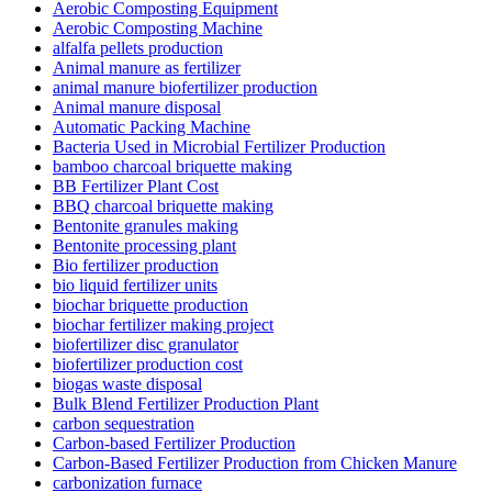
Aerobic Composting Equipment
Aerobic Composting Machine
alfalfa pellets production
Animal manure as fertilizer
animal manure biofertilizer production
Animal manure disposal
Automatic Packing Machine
Bacteria Used in Microbial Fertilizer Production
bamboo charcoal briquette making
BB Fertilizer Plant Cost
BBQ charcoal briquette making
Bentonite granules making
Bentonite processing plant
Bio fertilizer production
bio liquid fertilizer units
biochar briquette production
biochar fertilizer making project
biofertilizer disc granulator
biofertilizer production cost
biogas waste disposal
Bulk Blend Fertilizer Production Plant
carbon sequestration
Carbon-based Fertilizer Production
Carbon-Based Fertilizer Production from Chicken Manure
carbonization furnace