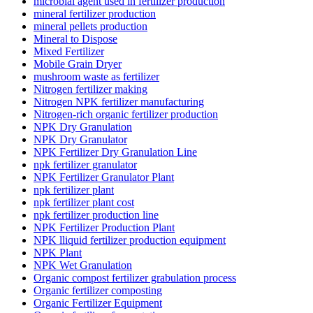
microbial agent used in fertilizer production
mineral fertilizer production
mineral pellets production
Mineral to Dispose
Mixed Fertilizer
Mobile Grain Dryer
mushroom waste as fertilizer
Nitrogen fertilizer making
Nitrogen NPK fertilizer manufacturing
Nitrogen-rich organic fertilizer production
NPK Dry Granulation
NPK Dry Granulator
NPK Fertilizer Dry Granulation Line
npk fertilizer granulator
NPK Fertilizer Granulator Plant
npk fertilizer plant
npk fertilizer plant cost
npk fertilizer production line
NPK Fertilizer Production Plant
NPK lliquid fertilizer production equipment
NPK Plant
NPK Wet Granulation
Organic compost fertilizer grabulation process
Organic fertilizer composting
Organic Fertilizer Equipment