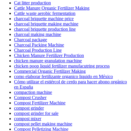
Cat litter production
Cattle Manure Organic Fertilizer Making
Cattle waste aerobic fermentation
charcoal briquette machine price
charcoal briquette making machine
charcoal briquette production line
charcoal making machine
Charcoal package
Charcoal Packing Machine
Charcoal Production Line
Chicken Manure Fertilizer Production
chicken manure granulation machine
chicken poop liquid fertilizer manufacutring process
Commercial Organic Fertilizer Making
como elaborar fertilizante organico liquido en México
Cómo utilizar el estiércol de cerdo para hacer abono orgánico
en España
compaction machine
Compost Crusher
Compost Fertilizer Machine
compost grinder
compost grinder for sale
compost mixer
compost pellet making machine
Compost Pelletizing Machine