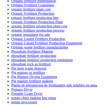
Organic fertilizer fermentation
Organic Fertilizer Granulator
organic fertilizer plant cost
Organic Fertilizer Production
organic fertilizer production line
Organic Fertilizer Production Plant
organic fertilizer production plant cost
organic fertilizer production process
organic granulator for sale
Organic Liquid Fertilizer Production
Organic Liquid Fertilizer Production Equipment
Organic waste fertilizer manufacturing
Phosphate Fertilizer Making
phosphate fertilizer production
phosphate fertilizer production equipment
phosphate rock as fertilizer
Pig farm waste disposal
Pig manure as fertilizer
Pig Manure Drying Equipment
Pig manure fertilizer making
Planta de preparacion de fertilizantes npk solubles en agua
Pomace Dryer
Portable Grain Dryer
potato chips making line setup
potato processing