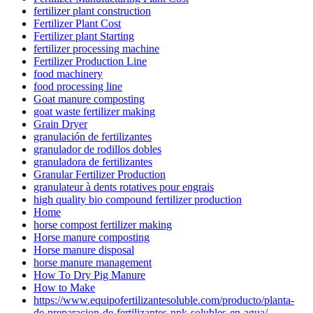
fertilizer plant construction
Fertilizer Plant Cost
Fertilizer plant Starting
fertilizer processing machine
Fertilizer Production Line
food machinery
food processing line
Goat manure composting
goat waste fertilizer making
Grain Dryer
granulación de fertilizantes
granulador de rodillos dobles
granuladora de fertilizantes
Granular Fertilizer Production
granulateur à dents rotatives pour engrais
high quality bio compound fertilizer production
Home
horse compost fertilizer making
Horse manure composting
Horse manure disposal
horse manure management
How To Dry Pig Manure
How to Make
https://www.equipofertilizantesoluble.com/producto/planta-
de-preparacion-de-fertilizantes-npk-solubles-en-agua/