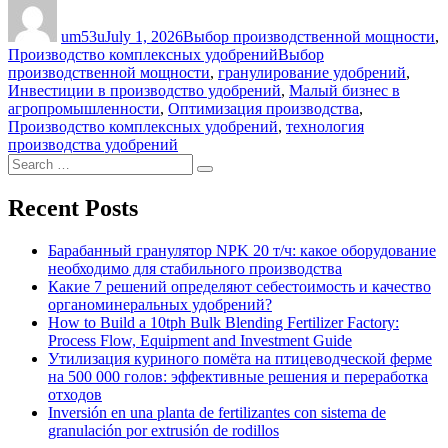
Author
Posted
Categories
on
um53u
July 1, 2026
Выбор производственной мощности
,
Tags
Производство комплексных удобрений
Выбор
производственной мощности
,
гранулирование удобрений
,
Инвестиции в производство удобрений
,
Малый бизнес в
агропромышленности
,
Оптимизация производства
,
Производство комплексных удобрений
,
технология
производства удобрений
Search
Search
for:
Recent Posts
Барабанный гранулятор NPK 20 т/ч: какое оборудование
необходимо для стабильного производства
Какие 7 решений определяют себестоимость и качество
органоминеральных удобрений?
How to Build a 10tph Bulk Blending Fertilizer Factory:
Process Flow, Equipment and Investment Guide
Утилизация куриного помёта на птицеводческой ферме
на 500 000 голов: эффективные решения и переработка
отходов
Inversión en una planta de fertilizantes con sistema de
granulación por extrusión de rodillos