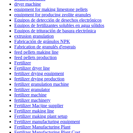
dryer machine
equipment for making limestone pellets
equipment for producing zeolite granules
Equipos de detección de desechos electrónicos
Equipos de fertilizantes solubles en agua sólidos
Equipos de trituración de basura electrónica
extrusion granulation
Fabricación de gránulos NPK
Fabrication de granulés d'engrais
feed pellets making line
feed pellets production
Fertilizer
Fertilizer dryer line
fertilizer drying equipment
fertilizer drying production
fertilizer granulation machine
fertilizer granulator
fertilizer machine
fertilizer machinery
Fertilizer Macjine supplier
Fertilizer making line
Fertilizer making plant setup
Fertilizer manufacturing equipment
Fertilizer Manufacturing Plant
Fertilizer Manufacturing Plant Cost