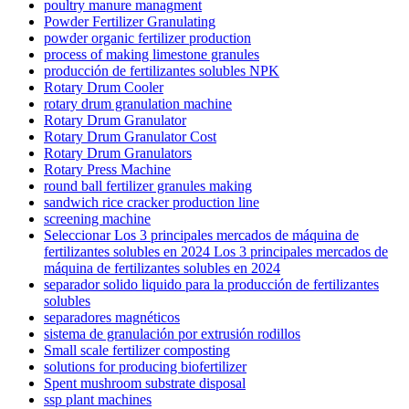
poultry manure managment
Powder Fertilizer Granulating
powder organic fertilizer production
process of making limestone granules
producción de fertilizantes solubles NPK
Rotary Drum Cooler
rotary drum granulation machine
Rotary Drum Granulator
Rotary Drum Granulator Cost
Rotary Drum Granulators
Rotary Press Machine
round ball fertilizer granules making
sandwich rice cracker production line
screening machine
Seleccionar Los 3 principales mercados de máquina de
fertilizantes solubles en 2024 Los 3 principales mercados de
máquina de fertilizantes solubles en 2024
separador solido liquido para la producción de fertilizantes
solubles
separadores magnéticos
sistema de granulación por extrusión rodillos
Small scale fertilizer composting
solutions for producing biofertilizer
Spent mushroom substrate disposal
ssp plant machines