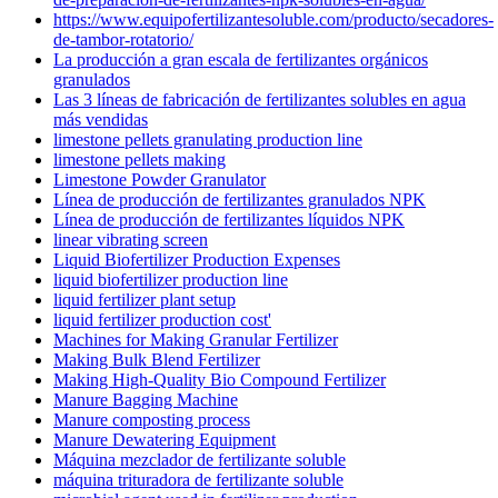
https://www.equipofertilizantesoluble.com/producto/secadores-
de-tambor-rotatorio/
La producción a gran escala de fertilizantes orgánicos
granulados
Las 3 líneas de fabricación de fertilizantes solubles en agua
más vendidas
limestone pellets granulating production line
limestone pellets making
Limestone Powder Granulator
Línea de producción de fertilizantes granulados NPK
Línea de producción de fertilizantes líquidos NPK
linear vibrating screen
Liquid Biofertilizer Production Expenses
liquid biofertilizer production line
liquid fertilizer plant setup
liquid fertilizer production cost'
Machines for Making Granular Fertilizer
Making Bulk Blend Fertilizer
Making High-Quality Bio Compound Fertilizer
Manure Bagging Machine
Manure composting process
Manure Dewatering Equipment
Máquina mezclador de fertilizante soluble
máquina trituradora de fertilizante soluble