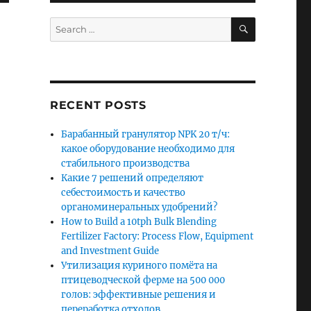
SEARCH
Search
for:
RECENT POSTS
Барабанный гранулятор NPK 20 т/ч:
какое оборудование необходимо для
стабильного производства
Какие 7 решений определяют
себестоимость и качество
органоминеральных удобрений?
How to Build a 10tph Bulk Blending
Fertilizer Factory: Process Flow, Equipment
and Investment Guide
Утилизация куриного помёта на
птицеводческой ферме на 500 000
голов: эффективные решения и
переработка отходов