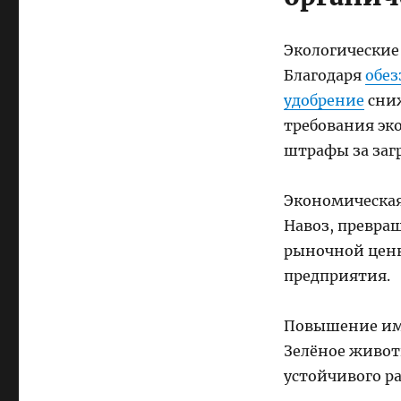
Экологические
Благодаря
обез
удобрение
сниж
требования эк
штрафы за заг
Экономическая
Навоз, превра
рыночной ценн
предприятия.
Повышение им
Зелёное живот
устойчивого р