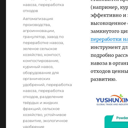
навоза
,
переработка
(например, кур
отходов
эффективно и 
Tags
Автоматизация
высокоценное 
производства
,
агроинновации
,
замкнутого ци
гранулятор
,
завод по
переработки на
переработке навоза
,
инструмент для
зеленое сельское
хозяйство
,
компост
,
подробно расс
компостирование
,
навоза в орган
куриный навоз
,
отходов ценны
оборудование для
органических
развитию.
удобрений
,
переработка
навоза
,
переработка
отходов
,
разделение
твёрдых и жидких
фракций
,
сельское
хозяйство
,
устойчивое
развитие
,
экологичное
удобрение