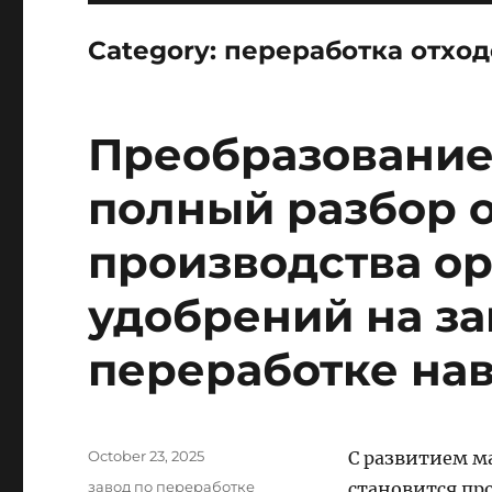
Category:
переработка отход
Преобразование 
полный разбор 
производства о
удобрений на за
переработке на
Posted
October 23, 2025
С развитием м
on
Categories
завод по переработке
становится пр