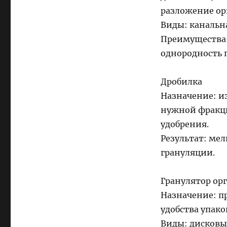
разложение ор
Виды: канальна
Преимущества:
однородность 
Дробилка
Назначение: и
нужной фракци
удобрения.
Результат: мел
грануляции.
Гранулятор ор
Назначение: п
удобства упако
Виды: дисковы