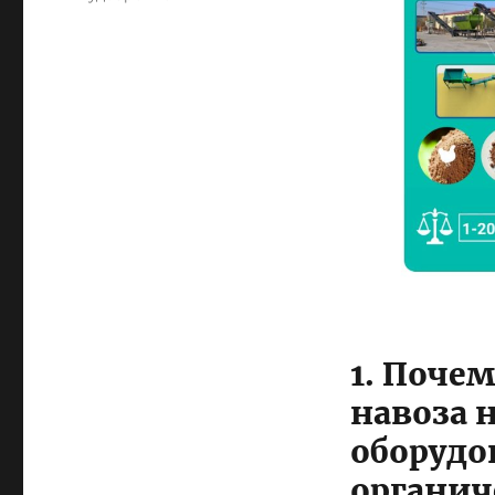
1. Почем
навоза 
оборудо
органич