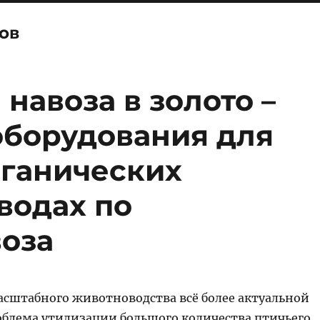
ов
навоза в золото –
оборудования для
рганических
водах по
воза
асштабного животноводства всё более актуальной
облема утилизации большого количества птичьего