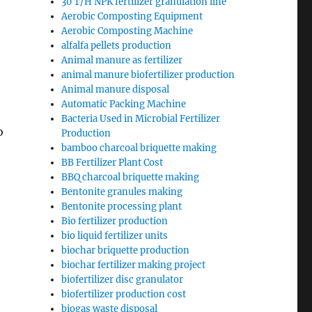
30 T/H NPK fertilizer granulation line
Aerobic Composting Equipment
Aerobic Composting Machine
alfalfa pellets production
Animal manure as fertilizer
animal manure biofertilizer production
Animal manure disposal
Automatic Packing Machine
Bacteria Used in Microbial Fertilizer
о
Production
bamboo charcoal briquette making
BB Fertilizer Plant Cost
BBQ charcoal briquette making
Bentonite granules making
Bentonite processing plant
Bio fertilizer production
bio liquid fertilizer units
biochar briquette production
biochar fertilizer making project
biofertilizer disc granulator
biofertilizer production cost
biogas waste disposal